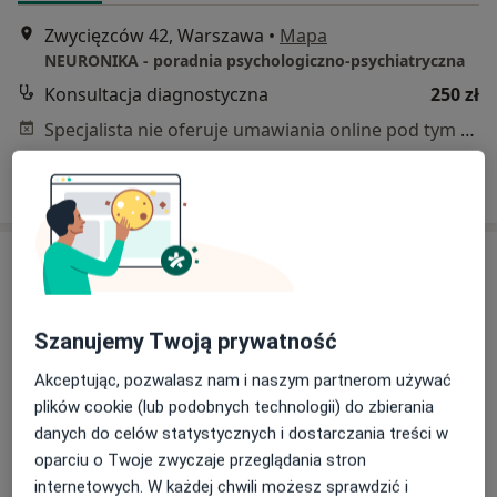
Zwycięzców 42, Warszawa
•
Mapa
NEURONIKA - poradnia psychologiczno-psychiatryczna
Konsultacja diagnostyczna
250 zł
Specjalista nie oferuje umawiania online pod tym adresem.
Poproś o wizytę
Szanujemy Twoją prywatność
Akceptując, pozwalasz nam i naszym partnerom używać
plików cookie (lub podobnych technologii) do zbierania
Bezpieczne płatności
danych do celów statystycznych i dostarczania treści w
mgr Justyna Siejka
oparciu o Twoje zwyczaje przeglądania stron
internetowych. W każdej chwili możesz sprawdzić i
·
Więcej
Psycholog