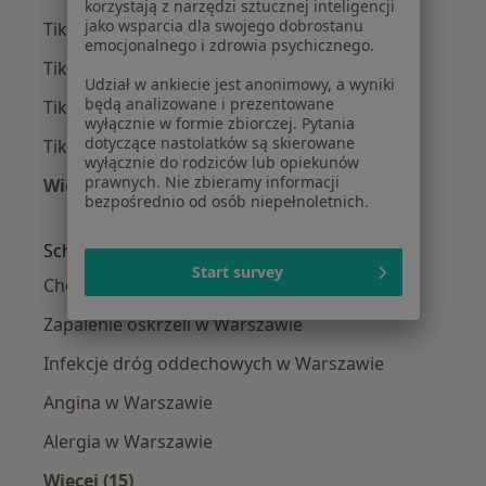
korzystają z narzędzi sztucznej inteligencji
jako wsparcia dla swojego dobrostanu
Tiki w Legionowie
emocjonalnego i zdrowia psychicznego.
Tiki w Otwocku
Udział w ankiecie jest anonimowy, a wyniki
będą analizowane i prezentowane
Tiki w Grodzisku Mazowieckim
wyłącznie w formie zbiorczej. Pytania
dotyczące nastolatków są skierowane
Tiki w Łomiankach
wyłącznie do rodziców lub opiekunów
prawnych. Nie zbieramy informacji
Więcej (5)
bezpośrednio od osób niepełnoletnich.
Więcej w kategorii: W pobliżu Warszawy
Schorzenia w Warszawie
Start survey
Choroby wieku dziecięcego w Warszawie
Zapalenie oskrzeli w Warszawie
Infekcje dróg oddechowych w Warszawie
Angina w Warszawie
Alergia w Warszawie
Więcej (15)