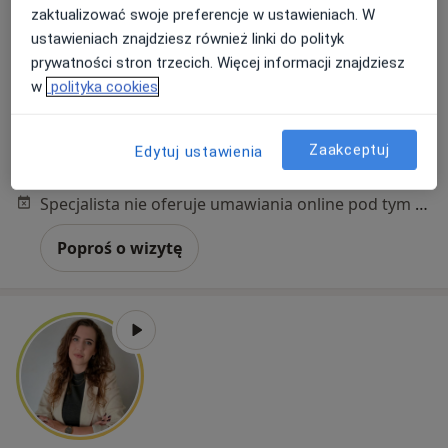
zaktualizować swoje preferencje w ustawieniach. W
28 opinii
ustawieniach znajdziesz również linki do polityk
Adres 1
Adres 2
Adres 3
Online
prywatności stron trzecich. Więcej informacji znajdziesz
w
polityka cookies
Koszykowa 10/21, Warszawa
•
Mapa
Urbann Clinic
Zaakceptuj
Edytuj ustawienia
Bezpłatna konsultacja wstępna - telefoniczna
Darmowa usługa
Specjalista nie oferuje umawiania online pod tym adresem.
Poproś o wizytę