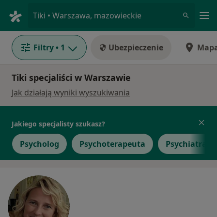
Me
Tiki • Warszawa, mazowieckie
Filtry
• 1
Ubezpieczenie
Map
Tiki specjaliści w Warszawie
Jak działają wyniki wyszukiwania
Jakiego specjalisty szukasz?
Psycholog
Psychoterapeuta
Psychiatra