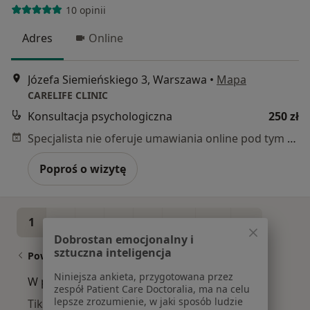
10 opinii
Adres
Online
Józefa Siemieńskiego 3, Warszawa
•
Mapa
CARELIFE CLINIC
Konsultacja psychologiczna
250 zł
Specjalista nie oferuje umawiania online pod tym adresem.
Poproś o wizytę
1
2
3
4
5
...
11
Dobrostan emocjonalny i
sztuczna inteligencja
Powiązane wyszukiwania
Niniejsza ankieta, przygotowana przez
W pobliżu Warszawy
zespół Patient Care Doctoralia, ma na celu
lepsze zrozumienie, w jaki sposób ludzie
Tiki w Piasecznie