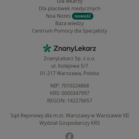
Dla lekarzy
Dla placówek medycznych
Noa Notes
nowość
Baza wiedzy
Centrum Pomocy dla Specjalisty
Kontakt
ZnanyLekarz - Strona główna
ZnanyLekarz Sp. z o.o.
ul. Kolejowa 5/7
01-217 Warszawa, Polska
NIP: ⁠7010224868
KRS: ⁠0000347997
REGON: ⁠142276657
Sąd Rejonowy dla m.st. Warszawy w Warszawie XII
Wydział Gospodarczy KRS
Facebook
otwiera się w nowej karcie