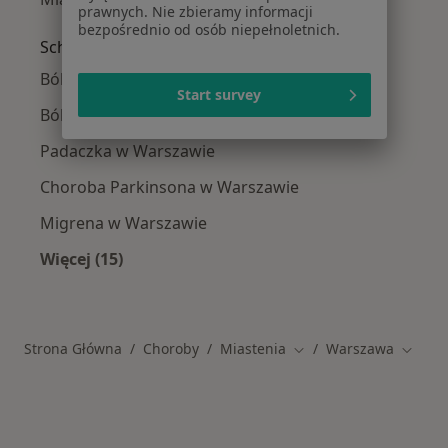
prawnych. Nie zbieramy informacji
bezpośrednio od osób niepełnoletnich.
Schorzenia w Warszawie
Bóle głowy w Warszawie
Start survey
Bóle kręgosłupa w Warszawie
Padaczka w Warszawie
Choroba Parkinsona w Warszawie
Migrena w Warszawie
Więcej (15)
Więcej w kategorii: Schorzenia w Warszawie
Strona Główna
Choroby
Miastenia
Warszawa
Zmień miasto
Zmień 