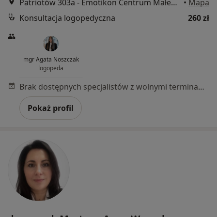
Patriotów 303a - Emotikon Centrum Małego Dziecka, Warszawa
•
Mapa
Konsultacja logopedyczna
260 zł
mgr Agata Noszczak
logopeda
Brak dostępnych specjalistów z wolnymi terminami w tym centrum medycznym.
Pokaż profil