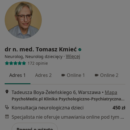
dr n. med. Tomasz Kmieć
·
Więcej
Neurolog, Neurolog dziecięcy
172 opinie
Adres 1
Adres 2
Online 1
Online 2
Tadeusza Boya-Żeleńskiego 6, Warszawa
•
Mapa
PsychoMedic.pl Klinika Psychologiczno-Psychiatryczna Warszawa ul. Boya Żeleńskiego 6 (Pl. Unii Lubelskiej)
Konsultacja neurologiczna dzieci
450 zł
Specjalista nie oferuje umawiania online pod tym adresem.
Poproś o wizytę