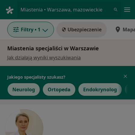
Me
Miastenia • Warszawa, mazowieckie
Filtry
• 1
Ubezpieczenie
Map
Miastenia specjaliści w Warszawie
Jak działają wyniki wyszukiwania
Jakiego specjalisty szukasz?
Neurolog
Ortopeda
Endokrynolog
In