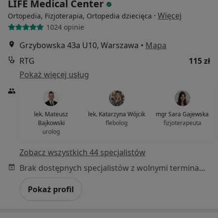
LIFE Medical Center
·
Więcej
Ortopedia, Fizjoterapia, Ortopedia dziecięca
1024 opinie
Grzybowska 43a U10, Warszawa
•
Mapa
RTG
115 zł
Pokaż więcej usług
lek. Mateusz
lek. Katarzyna Wójcik
mgr Sara Gajewska
Bajkowski
flebolog
fizjoterapeuta
urolog
Zobacz wszystkich 44 specjalistów
Brak dostępnych specjalistów z wolnymi terminami w tym centrum medycznym.
Pokaż profil