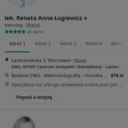
lek. Renata Anna Ługiewicz
·
Więcej
Neurolog
26 opinii
Adres 1
Adres 2
Adres 3
Adres 4
Adres 5
Łazienkowska 3, Warszawa
•
Mapa
ENEL-SPORT Centrum Ortopedii i Rehabilitacji - Łazienkowska
Badanie EMG - elektromiografia - choroba neuronu ruchowego /stwardnienie boczne zanikowe (MND/SLA)
874 zł
Specjalista nie oferuje umawiania online pod tym adresem.
Poproś o wizytę