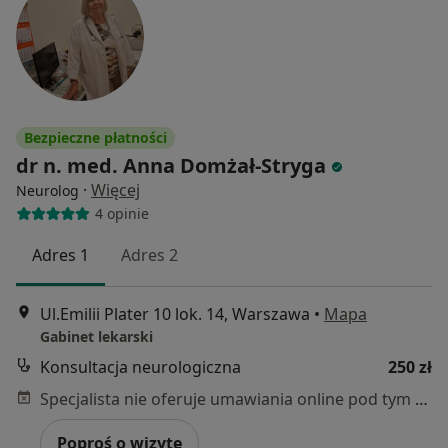
Bezpieczne płatności
dr n. med. Anna Domżał-Stryga
·
Więcej
Neurolog
4 opinie
Adres 1
Adres 2
Ul.Emilii Plater 10 lok. 14, Warszawa
•
Mapa
Gabinet lekarski
Konsultacja neurologiczna
250 zł
Specjalista nie oferuje umawiania online pod tym adresem.
Poproś o wizytę