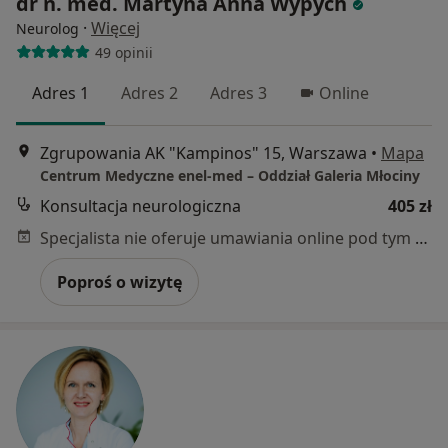
dr n. med. Martyna Anna Wypych
·
Więcej
Neurolog
49 opinii
Adres 1
Adres 2
Adres 3
Online
Zgrupowania AK "Kampinos" 15, Warszawa
•
Mapa
Centrum Medyczne enel-med – Oddział Galeria Młociny
Konsultacja neurologiczna
405 zł
Specjalista nie oferuje umawiania online pod tym adresem.
Poproś o wizytę