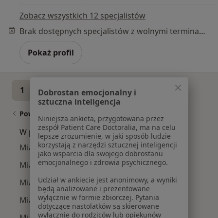
Zobacz wszystkich 12 specjalistów
Brak dostępnych specjalistów z wolnymi terminami w tym centrum medycznym.
Pokaż profil
1
2
3
Dobrostan emocjonalny i
sztuczna inteligencja
Powiązane wyszukiwania
Niniejsza ankieta, przygotowana przez
zespół Patient Care Doctoralia, ma na celu
W pobliżu Warszawy
lepsze zrozumienie, w jaki sposób ludzie
korzystają z narzędzi sztucznej inteligencji
Miastenia w Piasecznie
jako wsparcia dla swojego dobrostanu
emocjonalnego i zdrowia psychicznego.
Miastenia w Józefosławiu
Udział w ankiecie jest anonimowy, a wyniki
Miastenia w
będą analizowane i prezentowane
wyłącznie w formie zbiorczej. Pytania
Miastenia w Łomiankach
dotyczące nastolatków są skierowane
wyłącznie do rodziców lub opiekunów
Miastenia w Ożarowie Mazowieckim