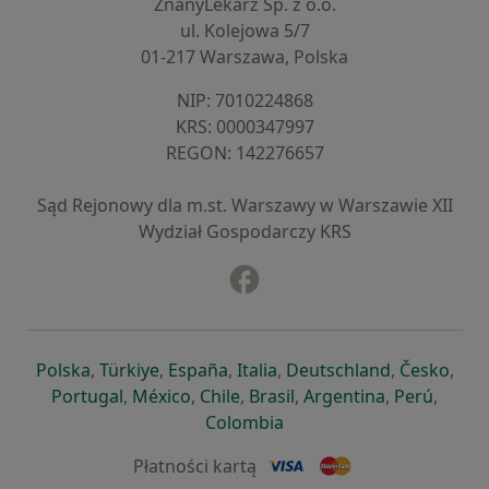
ZnanyLekarz Sp. z o.o.
ul. Kolejowa 5/7
01-217 Warszawa, Polska
NIP: ⁠7010224868
KRS: ⁠0000347997
REGON: ⁠142276657
Sąd Rejonowy dla m.st. Warszawy w Warszawie XII
Wydział Gospodarczy KRS
Facebook
otwiera się w nowej karcie
otwiera się w nowej karcie
otwiera się w nowej karcie
otwiera się w nowej karcie
otwiera się w nowej karci
otwiera się
otwi
Polska
,
Türkiye
,
España
,
Italia
,
Deutschland
,
Česko
,
otwiera się w nowej karcie
otwiera się w nowej karcie
otwiera się w nowej karcie
otwiera się w nowej kar
otwiera się 
otwier
Portugal
,
México
,
Chile
,
Brasil
,
Argentina
,
Perú
,
otwiera się w nowej karc
Colombia
Płatności kartą