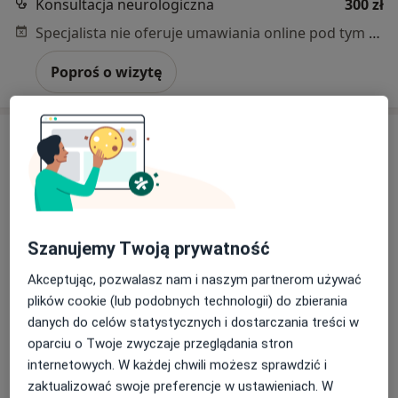
Konsultacja neurologiczna
300 zł
Specjalista nie oferuje umawiania online pod tym adresem.
Poproś o wizytę
Szanujemy Twoją prywatność
lek. Wojciech Szypowski
Akceptując, pozwalasz nam i naszym partnerom używać
Neurolog
plików cookie (lub podobnych technologii) do zbierania
1 opinia
danych do celów statystycznych i dostarczania treści w
oparciu o Twoje zwyczaje przeglądania stron
Adres 1
Adres 2
internetowych. W każdej chwili możesz sprawdzić i
zaktualizować swoje preferencje w ustawieniach. W