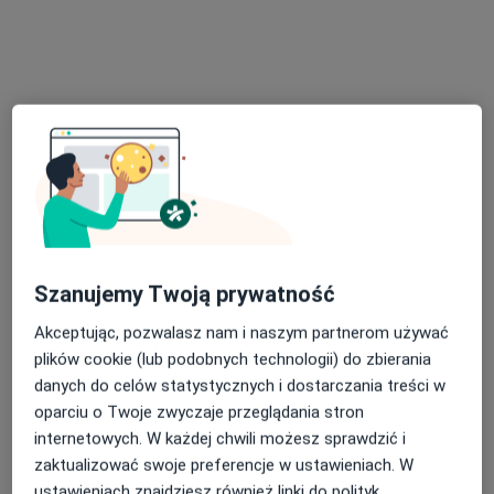
Poproś o wizytę
dr n. med. Maria Magdalena Wysocka-
Szanujemy Twoją prywatność
Bąkowska
Akceptując, pozwalasz nam i naszym partnerom używać
·
Więcej
Neurolog
plików cookie (lub podobnych technologii) do zbierania
643 opinie
danych do celów statystycznych i dostarczania treści w
Adres 1
Adres 2
Adres 3
Online 1
O
oparciu o Twoje zwyczaje przeglądania stron
internetowych. W każdej chwili możesz sprawdzić i
zaktualizować swoje preferencje w ustawieniach. W
ul. Dembińskiego 4C, Warszawa
•
Mapa
ustawieniach znajdziesz również linki do polityk