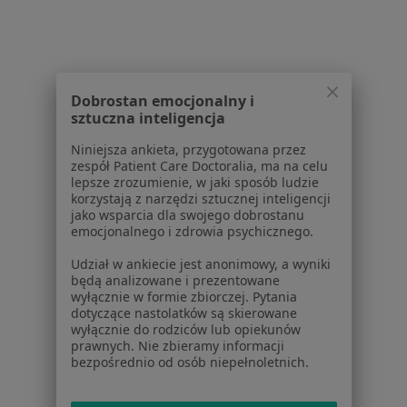
1
2
3
4
5
...
12
Powiązane wyszukiwania
W pobliżu Warszawy
Dobrostan emocjonalny i
sztuczna inteligencja
Polineuropatia w Piasecznie
Niniejsza ankieta, przygotowana przez
Polineuropatia w Konstancinie-Jeziornie
zespół Patient Care Doctoralia, ma na celu
lepsze zrozumienie, w jaki sposób ludzie
Polineuropatia w Legionowie
korzystają z narzędzi sztucznej inteligencji
jako wsparcia dla swojego dobrostanu
Polineuropatia w Mińsku Mazowieckim
emocjonalnego i zdrowia psychicznego.
Polineuropatia w Ząbkach
Udział w ankiecie jest anonimowy, a wyniki
będą analizowane i prezentowane
Więcej (12)
wyłącznie w formie zbiorczej. Pytania
Więcej w kategorii: W pobliżu Warszawy
dotyczące nastolatków są skierowane
wyłącznie do rodziców lub opiekunów
Schorzenia w Warszawie
prawnych. Nie zbieramy informacji
bezpośrednio od osób niepełnoletnich.
Nadciśnienie tętnicze w Warszawie