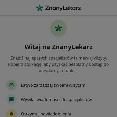
Me
Polineuropatia • Warszawa, mazowieckie
Filtry
• 1
Ubezpieczenie
Map
Polineuropatia specjaliści w Warszawie
Witaj na ZnanyLekarz
Jak działają wyniki wyszukiwania
Znajdź najlepszych specjalistów i umawiaj wizyty.
Pobierz aplikację, aby uzyskać bezpłatny dostęp do
Jakiego specjalisty szukasz?
przydatnych funkcji:
Neurolog
Ortopeda
Fizjoterapeuta
I
Łatwo zarządzaj swoimi wizytami
Wysyłaj wiadomości do specjalistów
Otrzymuj powiadomienia