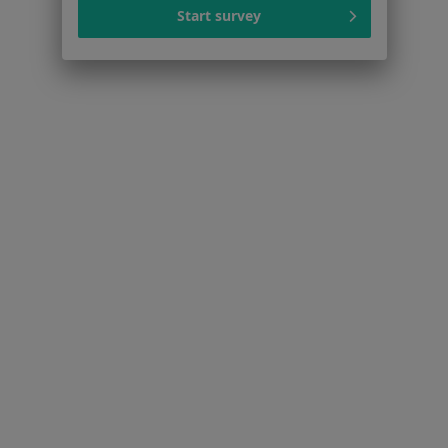
Niewydolność serca w Warszawie
Start survey
Choroba wieńcowa w Warszawie
Cukrzyca w Warszawie
Zaburzenia rytmu serca w Warszawie
Więcej (15)
Więcej w kategorii: Schorzenia w Warszawie
Strona Główna
Choroby
Polineuropatia
Zmień miasto
Warszawa
Zmień miasto
Serwis
Regulamin