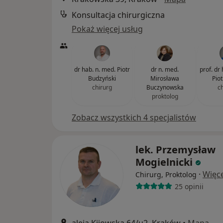
Konsultacja chirurgiczna
Pokaż więcej usług
dr hab. n. med. Piotr
dr n. med.
prof. dr
Budzyński
Mirosława
Pio
chirurg
Buczynowska
c
proktolog
Zobacz wszystkich 4 specjalistów
lek. Przemysław
Mogielnicki
·
Więce
Chirurg, Proktolog
25 opinii