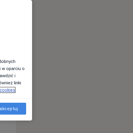
odobnych
Pon,
Wt,
Śr,
i w oparciu o
10 Sie
11 Sie
12 Sie
awdzić i
wnież linki
 cookies
akceptuj