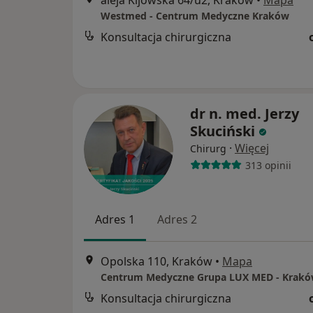
aleja Kijowska 64/u2, Kraków
•
Mapa
Westmed - Centrum Medyczne Kraków
Konsultacja chirurgiczna
dr n. med. Jerzy
Skuciński
·
Więcej
Chirurg
313 opinii
Adres 1
Adres 2
Opolska 110, Kraków
•
Mapa
Konsultacja chirurgiczna