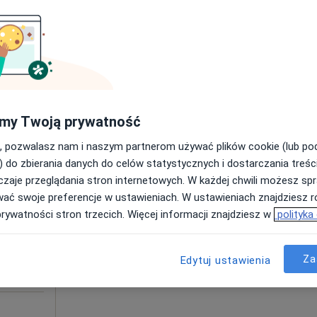
Poproś o wizytę
od 350 zł
my Twoją prywatność
, pozwalasz nam i naszym partnerom używać plików cookie (lub p
Dziś
Jutro
Sob,
Ndz,
) do zbierania danych do celów statystycznych i dostarczania treśc
6 Sie
7 Sie
8 Sie
9 Sie
Cuber
zaje przeglądania stron internetowych. W każdej chwili możesz spr
wać swoje preferencje w ustawieniach. W ustawieniach znajdziesz ró
rg
Umawianie online nie jest dostępne
prywatności stron trzecich. Więcej informacji znajdziesz w
polityka
Poproś o wizytę
Za
Edytuj ustawienia
 4