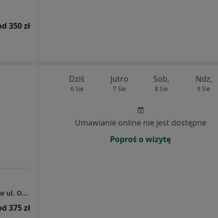
od 350 zł
Dziś
Jutro
Sob,
Ndz,
6 Sie
7 Sie
8 Sie
9 Sie
Umawianie online nie jest dostępne
Poproś o wizytę
Centrum Medyczne Grupa LUX MED - Kraków ul. Opolska 110
od 375 zł