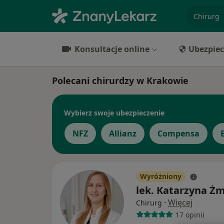
specjaliz
Konsultacje online
Ubezpiec
Polecani chirurdzy w Krakowie
Wybierz swoje ubezpieczenie
NFZ
Allianz
Compensa
Wyróżniony
lek. Katarzyna Ż
·
Więcej
Chirurg
17 opinii