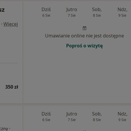
sz
Dziś
Jutro
Sob,
Ndz,
6 Sie
7 Sie
8 Sie
9 Sie
·
Więcej
Umawianie online nie jest dostępne
Poproś o wizytę
350 zł
Dziś
Jutro
Sob,
Ndz,
6 Sie
7 Sie
8 Sie
9 Sie
·
czny