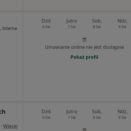
Dziś
Jutro
Sob,
Ndz,
6 Sie
7 Sie
8 Sie
9 Sie
, Interna
Umawianie online nie jest dostępne
Pokaż profil
ch
Dziś
Jutro
Sob,
Ndz,
6 Sie
7 Sie
8 Sie
9 Sie
·
Więcej