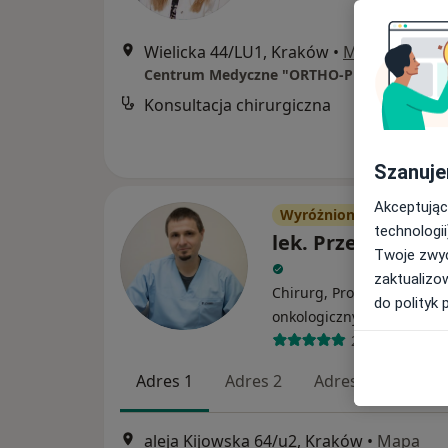
Wielicka 44/LU1, Kraków
•
Mapa
Centrum Medyczne "ORTHO-PLUS"
Konsultacja chirurgiczna
Szanuje
Akceptując
Wyróżniony
technologii
lek. Przemysław 
Twoje zwyc
zaktualizo
Chirurg, Proktolog, Chiru
do polityk 
·
Więcej
onkologiczny
247 opinii
Adres 1
Adres 2
Adres 3
Adres
aleja Kijowska 64/u2, Kraków
•
Mapa