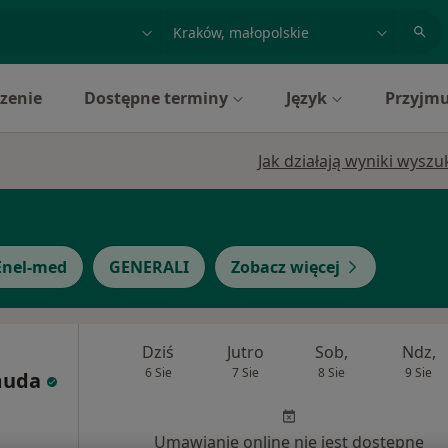
acja, badanie lub nazwisko
miasto lub dzielnica
zenie
Dostępne terminy
Język
Przyjmu
Jak działają wyniki wysz
Enel-med
GENERALI
Zobacz więcej
Dziś
Jutro
Sob,
Ndz,
6 Sie
7 Sie
8 Sie
9 Sie
muda
Umawianie online nie jest dostępne