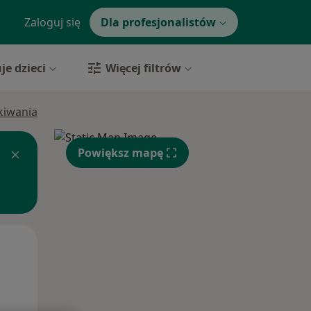
Zaloguj się
Dla profesjonalistów
je dzieci
Więcej filtrów
ukiwania
Powiększ mapę
Pon,
Wt,
Śr,
10 Sie
11 Sie
12 Sie