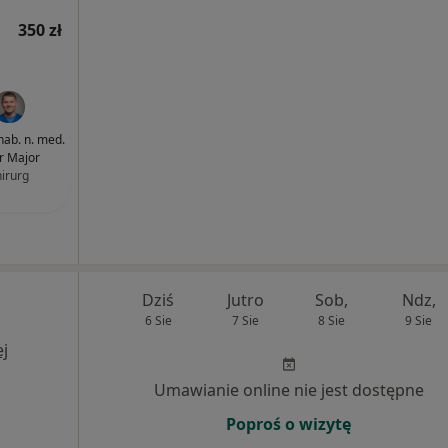
350 zł
 hab. n. med.
tr Major
hirurg
Dziś
Jutro
Sob,
Ndz,
6 Sie
7 Sie
8 Sie
9 Sie
j
Umawianie online nie jest dostępne
Poproś o wizytę