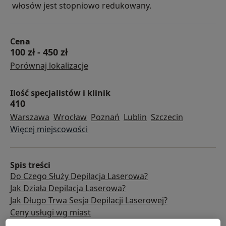
włosów jest stopniowo redukowany.
Cena
100 zł
-
450 zł
Porównaj lokalizacje
Ilość specjalistów i klinik
410
Warszawa
Wrocław
Poznań
Lublin
Szczecin
Więcej miejscowości
Spis treści
Do Czego Służy Depilacja Laserowa?
Jak Działa Depilacja Laserowa?
Jak Długo Trwa Sesja Depilacji Laserowej?
Ceny usługi wg miast
Depilacja laserowa: polecani specjaliści i kliniki