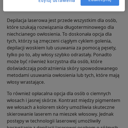
Edytuj ustawienia
Laserowa?
Depilacja laserowa jest przede wszystkim dla osób,
które szukają rozwiązania długoterminowego dla
niechcianego owłosienia. To doskonała opcja dla
tych, którzy są zmęczeni ciągłym cyklem golenia,
depilacji woskiem lub usuwania za pomocą pęsety,
tylko po to, aby włosy szybko odrastały. Ponadto
może być również korzystna dla osób, które
doświadczają podrażnienia skóry spowodowanego
metodami usuwania owłosienia lub tych, które mają
włosy wrastające.
To również opłacalna opcja dla osób o ciemnych
włosach i jasnej skórze. Kontrast między pigmentem
we włosach a kolorem skóry umożliwia skuteczne
skierowanie laserem na mieszek włosowy. Jednak
postępy w technologii laserowej umożliwiły
korzystanie z depilacji laserowej osobom o różnych