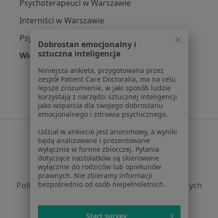
Psychoterapeuci w Warszawie
Interniści w Warszawie
Psycholodzy w Krakowie
Dobrostan emocjonalny i
sztuczna inteligencja
Więcej (15)
Więcej w kategorii: Popularne specjalizacje
Niniejsza ankieta, przygotowana przez
zespół Patient Care Doctoralia, ma na celu
lepsze zrozumienie, w jaki sposób ludzie
korzystają z narzędzi sztucznej inteligencji
jako wsparcia dla swojego dobrostanu
emocjonalnego i zdrowia psychicznego.
Serwis
Udział w ankiecie jest anonimowy, a wyniki
będą analizowane i prezentowane
wyłącznie w formie zbiorczej. Pytania
Regulamin
dotyczące nastolatków są skierowane
Polityka prywatności pacjentów
wyłącznie do rodziców lub opiekunów
Polityka prywatności profesjonalistów
prawnych. Nie zbieramy informacji
bezpośrednio od osób niepełnoletnich.
Polityka prywatności dla profesjonalistów, których
dane pozyskaliśmy samodzielnie
Polityka cookies
Start survey