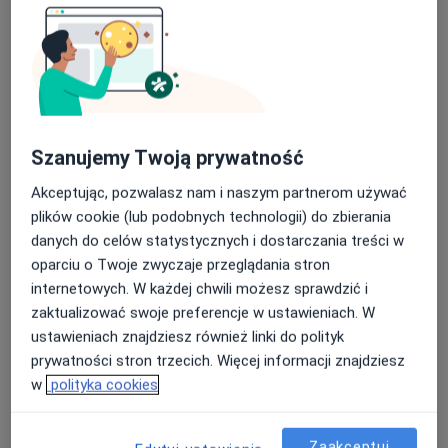
Często zadawane pytania
Depilacja laserowa – pytania
Szanujemy Twoją prywatność
Akceptując, pozwalasz nam i naszym partnerom używać
plików cookie (lub podobnych technologii) do zbierania
danych do celów statystycznych i dostarczania treści w
oparciu o Twoje zwyczaje przeglądania stron
internetowych. W każdej chwili możesz sprawdzić i
zaktualizować swoje preferencje w ustawieniach. W
ustawieniach znajdziesz również linki do polityk
prywatności stron trzecich. Więcej informacji znajdziesz
w
polityka cookies
Do Czego Służy Depilacja
Zaakceptuj