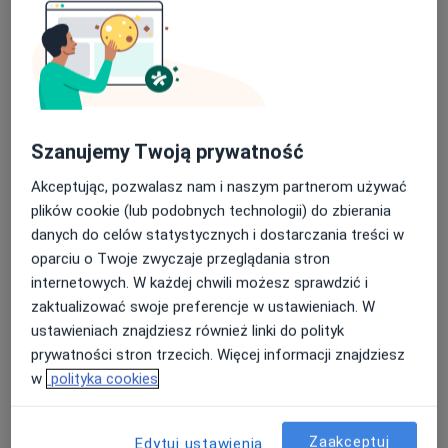
Poproś o wizytę
Szanujemy Twoją prywatność
Akceptując, pozwalasz nam i naszym partnerom używać
plików cookie (lub podobnych technologii) do zbierania
danych do celów statystycznych i dostarczania treści w
dr n. med. Sławomir Paweł Krzemiński
oparciu o Twoje zwyczaje przeglądania stron
·
Więcej
Gastrolog, Hepatolog, Internista
internetowych. W każdej chwili możesz sprawdzić i
47 opinii
zaktualizować swoje preferencje w ustawieniach. W
ustawieniach znajdziesz również linki do polityk
Legionów 2/3, Wieliczka
•
Mapa
prywatności stron trzecich. Więcej informacji znajdziesz
Endo Vita
w
polityka cookies
Kolonoskopia
od 750 zł
Specjalista nie oferuje umawiania online pod tym adresem.
Zaakceptuj
Edytuj ustawienia