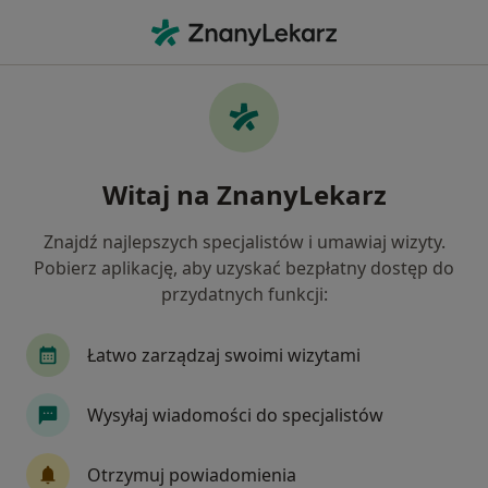
Me
Kolonoskopia • Kraków, małopolskie
Filtry
• 1
Ubezpieczenie
Map
Kolonoskopia specjaliści w Krakowie
Witaj na ZnanyLekarz
Jak działają wyniki wyszukiwania
Znajdź najlepszych specjalistów i umawiaj wizyty.
Pobierz aplikację, aby uzyskać bezpłatny dostęp do
Wybierz swoje ubezpieczenie
przydatnych funkcji:
NFZ
Allianz
Compensa
Enel-med
Łatwo zarządzaj swoimi wizytami
Wysyłaj wiadomości do specjalistów
Otrzymuj powiadomienia