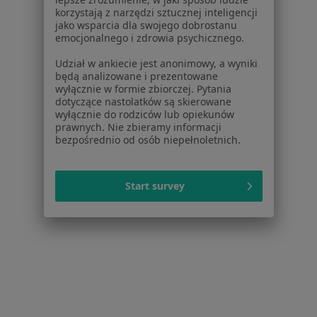
Więcej (15)
korzystają z narzędzi sztucznej inteligencji
Więcej w kategorii: Usługi w Krakowie
jako wsparcia dla swojego dobrostanu
emocjonalnego i zdrowia psychicznego.
Popularne specjalizacje
Udział w ankiecie jest anonimowy, a wyniki
Psycholodzy w Krakowie
będą analizowane i prezentowane
wyłącznie w formie zbiorczej. Pytania
Stomatolodzy w Krakowie
dotyczące nastolatków są skierowane
wyłącznie do rodziców lub opiekunów
Interniści w Krakowie
prawnych. Nie zbieramy informacji
bezpośrednio od osób niepełnoletnich.
Psychoterapeuci w Krakowie
Fizjoterapeuci w Krakowie
Start survey
Więcej (15)
Więcej w kategorii: Popularne specjalizacje
Strona Główna
Usługi I Zabiegi
Kolonoskopia
Zmień mias
Kraków
Zmień miasto