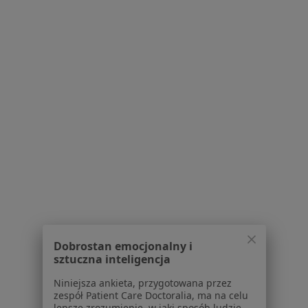
Kolonoskopia
od 1 200 zł
Specjalista nie oferuje umawiania online pod tym adresem.
Poproś o wizytę
1
2
Powiązane wyszukiwania
Usługi w Krakowie
Konsultacja internistyczna w Krakowie
Konsultacja kardiologiczna w Krakowie
Konsultacja endokrynologiczna w Krakowie
Dobrostan emocjonalny i
sztuczna inteligencja
USG tarczycy w Krakowie
Niniejsza ankieta, przygotowana przez
ECHO serca w Krakowie
zespół Patient Care Doctoralia, ma na celu
lepsze zrozumienie, w jaki sposób ludzie