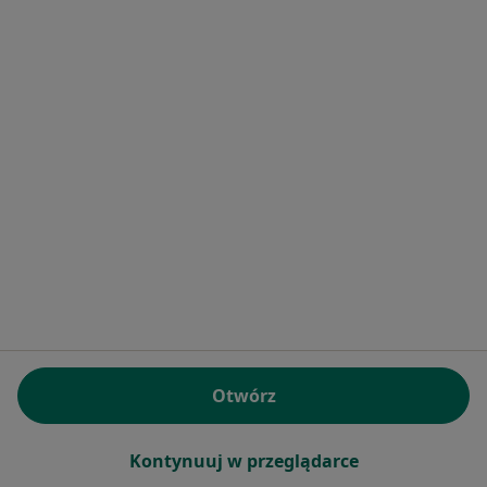
Poproś o wizytę
dr n. med. Tomasz Purwin
·
Więcej
Urolog, Androlog
869 opinii
Konsultacja urologiczna
400 zł
Otwórz
Specjalista nie oferuje umawiania online pod tym adresem.
Poproś o wizytę
Kontynuuj w przeglądarce