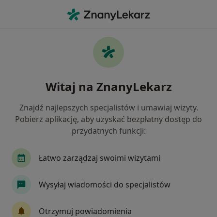
Me
Urolog
Filtry
• 1
Ubezpieczenie
Urolodzy online
Witaj na ZnanyLekarz
Jak działają wyniki wyszukiwania
Znajdź najlepszych specjalistów i umawiaj wizyty.
Pobierz aplikację, aby uzyskać bezpłatny dostęp do
Wybierz swoje ubezpieczenie
przydatnych funkcji:
Allianz
Compensa
GENERALI
Inter P
Łatwo zarządzaj swoimi wizytami
Wysyłaj wiadomości do specjalistów
Otrzymuj powiadomienia