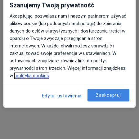
Szanujemy Twoją prywatność
Więcej
500 opinii
Akceptując, pozwalasz nam i naszym partnerom używać
plików cookie (lub podobnych technologii) do zbierania
Online 1
Online 2
danych do celów statystycznych i dostarczania treści w
oparciu o Twoje zwyczaje przeglądania stron
Konsultacja online
300 zł
internetowych. W każdej chwili możesz sprawdzić i
Specjalista nie oferuje umawiania online pod tym adresem.
zaktualizować swoje preferencje w ustawieniach. W
ustawieniach znajdziesz również linki do polityk
Poproś o wizytę
prywatności stron trzecich. Więcej informacji znajdziesz
w
polityka cookies
Zaakceptuj
Edytuj ustawienia
Bezpieczne płatności