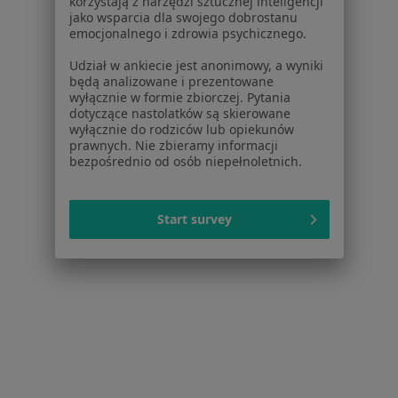
korzystają z narzędzi sztucznej inteligencji
jako wsparcia dla swojego dobrostanu
Brak dostępnych specjalistów z wolnymi terminami w tym centrum medycznym.
emocjonalnego i zdrowia psychicznego.
Udział w ankiecie jest anonimowy, a wyniki
Pokaż profil
będą analizowane i prezentowane
wyłącznie w formie zbiorczej. Pytania
dotyczące nastolatków są skierowane
wyłącznie do rodziców lub opiekunów
prawnych. Nie zbieramy informacji
bezpośrednio od osób niepełnoletnich.
Start survey
Bezpieczne płatności
dr n. med. Wojciech Glazar
·
Więcej
Urolog
201 opinii
Konsultacja online
280 zł