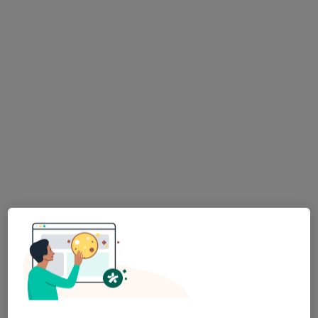
dr n. med. Tomasz
lek. Patryk
Purwin
Niekraszewicz
androlog
urolog
Brak dostępnych specjalistów z wolnymi terminami w tym centrum medycznym.
Pokaż profil
Bezpieczne płatności
lek. Michał Janiszewski
·
Urolog, Lekarz wykonujący zabiegi medycyny estetycznej