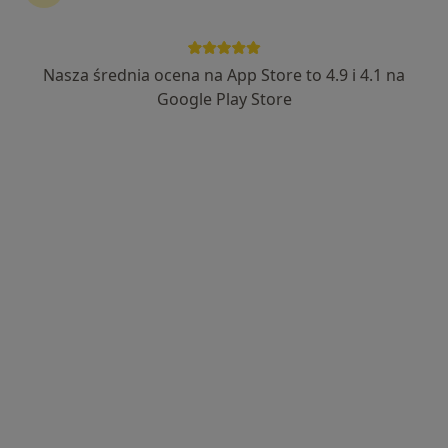
Nasza średnia ocena na App Store to 4.9 i 4.1 na
Wyróżniony
Bezpieczne płatności
Google Play Store
lek. Karol Wilk
·
Więcej
W trakcie specjalizacji (Urolog)
95 opinii
Prostata, kamica, nowotwory, jądra, erekcja
Pracuje w szpitalu
WSS Wrocław przy ul. Kamieńskiego
Konsultacja online
250 zł
Specjalista nie oferuje umawiania online pod tym adresem.
Poproś o wizytę