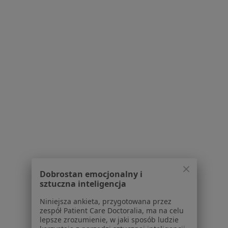
Bezpieczne płatności
Allmedis - Gabinety Lekarskie Vistula
Clinic
·
Więcej
Urologia, Alergologia, Interna
3825 opinii
Konsultacja online
280 zł
Pokaż więcej usług
Dobrostan emocjonalny i
sztuczna inteligencja
Niniejsza ankieta, przygotowana przez
dr n. med. Wojciech
zespół Patient Care Doctoralia, ma na celu
Glazar
lepsze zrozumienie, w jaki sposób ludzie
urolog