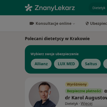
specjaliz
Konsultacje online
Ubezpiec
Polecani dietetycy w Krakowie
Wybierz swoje ubezpieczenie
Allianz
LUX MED
Saltus
Wyróżniony
Bezpieczne płatności
dr Karol Augusto
·
Więcej
Dietetyk