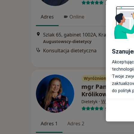
355 opinii
Adres
Online
Szlak 65, gabinet 1002A, Kraków
•
Mapa
Augustowscy-dietetycy
Konsultacja dietetyczna
Szanuje
Akceptując
technologii
Twoje zwyc
Wyróżniony
zaktualizo
mgr Pamela
do polityk 
Królikowska
·
Więcej
Dietetyk
9 opinii
Adres 1
Adres 2