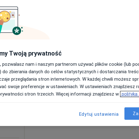
Poproś o wizytę
250 zł
my Twoją prywatność
, pozwalasz nam i naszym partnerom używać plików cookie (lub p
) do zbierania danych do celów statystycznych i dostarczania treśc
zaje przeglądania stron internetowych. W każdej chwili możesz spr
Dziś
Jutro
Pt,
Sob,
wać swoje preferencje w ustawieniach. W ustawieniach znajdziesz ró
5 Sie
6 Sie
7 Sie
8 Sie
prywatności stron trzecich. Więcej informacji znajdziesz w
polityka
Umawianie online nie jest dostępne
Za
Edytuj ustawienia
Poproś o wizytę