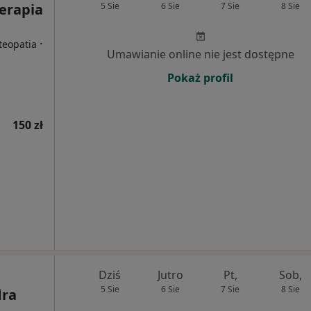
terapia
5 Sie
6 Sie
7 Sie
8 Sie
·
steopatia
Umawianie online nie jest dostępne
Pokaż profil
150 zł
Dziś
Jutro
Pt,
Sob,
5 Sie
6 Sie
7 Sie
8 Sie
dra