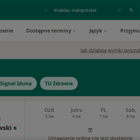
acja, badanie lub nazwisko
miasto lub dzielnica
zenie
Dostępne terminy
Język
Przyjmu
Jak działają wyniki wysz
Signal Iduna
TU Zdrowie
Dziś
Jutro
Pt,
Sob,
5 Sie
6 Sie
7 Sie
8 Sie
wski
Umawianie online nie jest dostępne