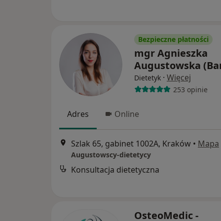
Bezpieczne płatności
mgr Agnieszka
Augustowska (Ba
·
Więcej
Dietetyk
253 opinie
Adres
Online
Szlak 65, gabinet 1002A, Kraków
•
Mapa
Augustowscy-dietetycy
Konsultacja dietetyczna
OsteoMedic -