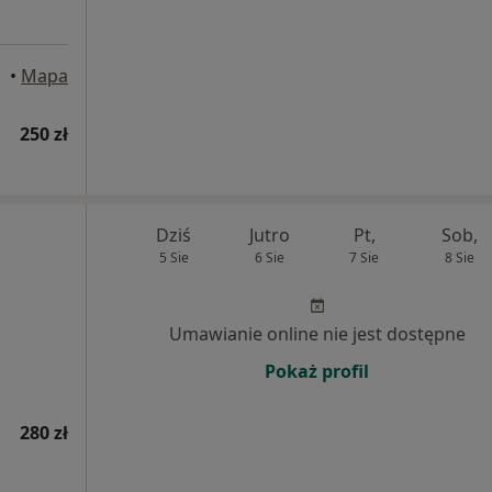
•
Mapa
250 zł
Dziś
Jutro
Pt,
Sob,
5 Sie
6 Sie
7 Sie
8 Sie
Umawianie online nie jest dostępne
Pokaż profil
280 zł