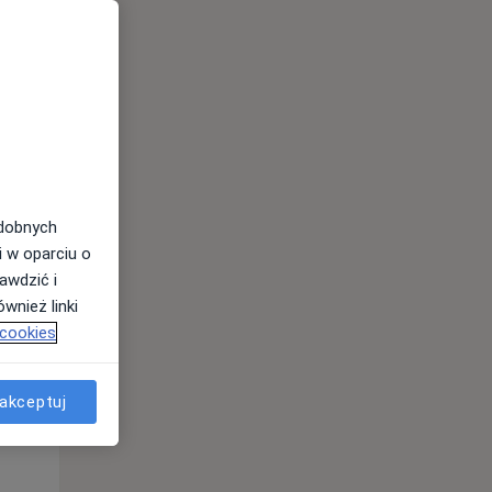
odobnych
i w oparciu o
awdzić i
Ndz,
Pon,
Wt,
wnież linki
9 Sie
10 Sie
11 Sie
 cookies
akceptuj