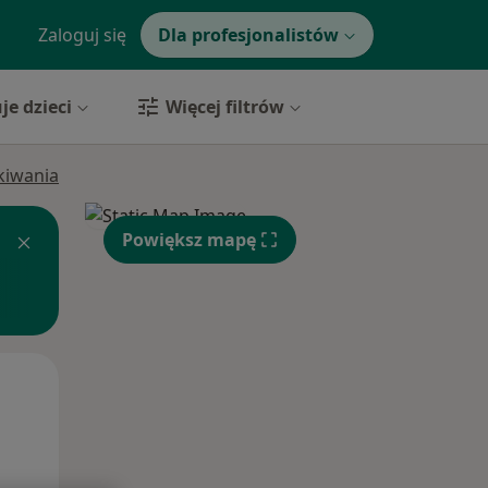
Zaloguj się
Dla profesjonalistów
je dzieci
Więcej filtrów
ukiwania
Powiększ mapę
Ndz,
Pon,
Wt,
9 Sie
10 Sie
11 Sie