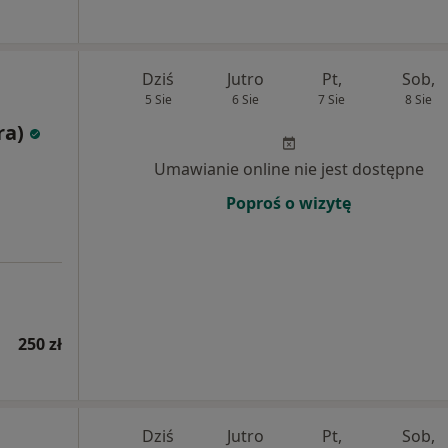
Dziś
Jutro
Pt,
Sob,
5 Sie
6 Sie
7 Sie
8 Sie
ra)
Umawianie online nie jest dostępne
Poproś o wizytę
250 zł
Dziś
Jutro
Pt,
Sob,