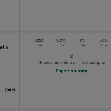
Dziś
Jutro
Pt,
Sob,
5 Sie
6 Sie
7 Sie
8 Sie
el
Umawianie online nie jest dostępne
Poproś o wizytę
200 zł