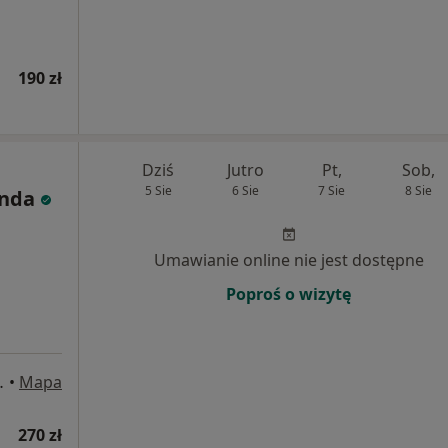
190 zł
Dziś
Jutro
Pt,
Sob,
5 Sie
6 Sie
7 Sie
8 Sie
enda
Umawianie online nie jest dostępne
Poproś o wizytę
wy nr 2, Kraków
•
Mapa
270 zł