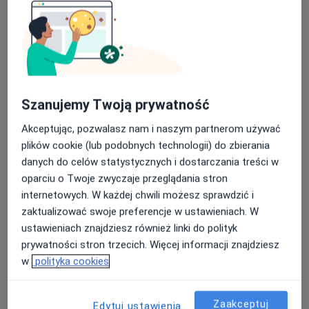
Bezpieczne płatności
dr n. med. i n. o zdr. Natalia Winiarska
Szanujemy Twoją prywatność
Lekarz wykonujący zabiegi medycyny estetycznej, W trakcie
Akceptując, pozwalasz nam i naszym partnerom używać
·
Więcej
specjalizacji (Okulista)
plików cookie (lub podobnych technologii) do zbierania
19 opinii
danych do celów statystycznych i dostarczania treści w
Adres 1
Adres 2
oparciu o Twoje zwyczaje przeglądania stron
internetowych. W każdej chwili możesz sprawdzić i
zaktualizować swoje preferencje w ustawieniach. W
Francuska 42, Warszawa
•
Mapa
ustawieniach znajdziesz również linki do polityk
Artisan Clinic
prywatności stron trzecich. Więcej informacji znajdziesz
Depilacja laserowa
od 300 zł
w
polityka cookies
Specjalista nie oferuje umawiania online pod tym adresem.
Zaakceptuj
Poproś o wizytę
Edytuj ustawienia