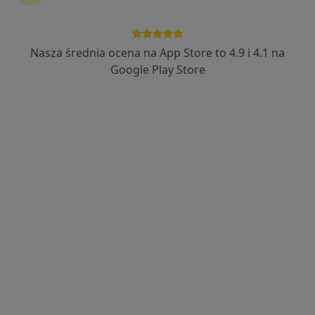
Nasza średnia ocena na App Store to 4.9 i 4.1 na
Bezpieczne płatności
Google Play Store
Oleksandra Broshniak
Pielęgniarka/pielęgniarz
5 opinii
Grzybowska 63, Warszawa
•
Mapa
JETSET CLINIC
Depilacja laserowa
od 150 zł
Specjalista nie oferuje umawiania online pod tym adresem.
Poproś o wizytę