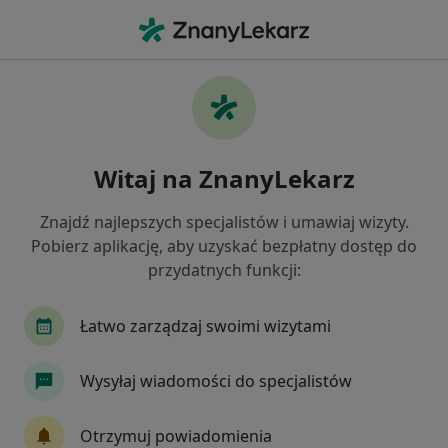
Me
Depilacja Laserowa • Warszawa, mazowieckie
Filtry
• 1
Ubezpieczenie
Map
Depilacja laserowa specjaliści w Warszawie
Witaj na ZnanyLekarz
Jak działają wyniki wyszukiwania
Znajdź najlepszych specjalistów i umawiaj wizyty.
Pobierz aplikację, aby uzyskać bezpłatny dostęp do
Jaką wizytę chcesz umówić?
przydatnych funkcji:
Depilacja laserowa
Laserowa depilacja
Łatwo zarządzaj swoimi wizytami
Wysyłaj wiadomości do specjalistów
Otrzymuj powiadomienia