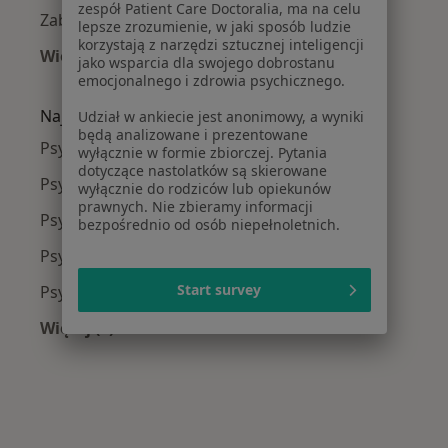
zespół Patient Care Doctoralia, ma na celu
Zaburzenia emocjonalne w Krakowie
lepsze zrozumienie, w jaki sposób ludzie
korzystają z narzędzi sztucznej inteligencji
Więcej (15)
jako wsparcia dla swojego dobrostanu
Więcej w kategorii: Najczęście leczone chorob
emocjonalnego i zdrowia psychicznego.
Najpopularniejsze ubezpieczenia
Udział w ankiecie jest anonimowy, a wyniki
będą analizowane i prezentowane
Psycholodzy z Allianz w Krakowie
wyłącznie w formie zbiorczej. Pytania
dotyczące nastolatków są skierowane
Psycholodzy z Signal Iduna w Krakowie
wyłącznie do rodziców lub opiekunów
prawnych. Nie zbieramy informacji
Psycholodzy z JP MEDICA w Krakowie
bezpośrednio od osób niepełnoletnich.
Psycholodzy z TU Zdrowie w Krakowie
Start survey
Psycholodzy z Świat Zdrowia w Krakowie
Więcej (8)
Więcej w kategorii: Najpopularniejsze ubezpie