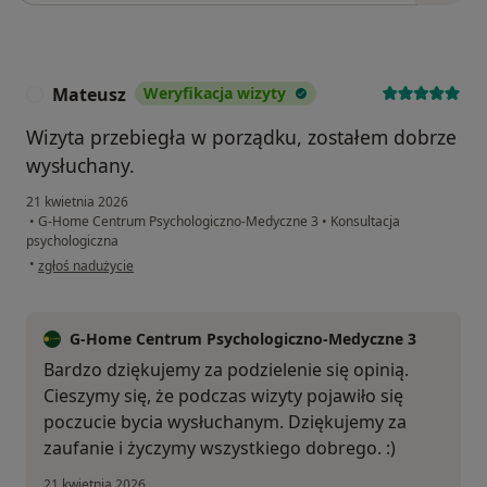
Mateusz
Weryfikacja wizyty
M
Wizyta przebiegła w porządku, zostałem dobrze
wysłuchany.
21 kwietnia 2026
•
G-Home Centrum Psychologiczno-Medyczne 3
•
Konsultacja
psychologiczna
w opinii użytkownika Mateusz
•
zgłoś nadużycie
G-Home Centrum Psychologiczno-Medyczne 3
Bardzo dziękujemy za podzielenie się opinią.
Cieszymy się, że podczas wizyty pojawiło się
poczucie bycia wysłuchanym. Dziękujemy za
zaufanie i życzymy wszystkiego dobrego. :)
21 kwietnia 2026