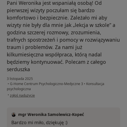
Pani Weronika jest wspaniałą osobą! Od
pierwszej wizyty poczułam się bardzo
komfortowo i bezpiecznie. Zależało mi aby
wizyty nie były dla mnie jak „lekcja w szkole” a
godzina szczerej rozmowy, zrozumienia,
trafnych spostrzeżeń i pomocy w rozwiązywaniu
traum i problemów. Za nami już
kilkumiesięczna współpraca, którą nadal
będziemy kontynuować. Polecam z całego
serduszka
3 listopada 2025
•
G-Home Centrum Psychologiczno-Medyczne 3
•
Konsultacja
psychologiczna
w opinii użytkownika Adrianna
•
zgłoś nadużycie
mgr Weronika Samolewicz-Kopeć
Bardzo mi miło, dziękuję :)