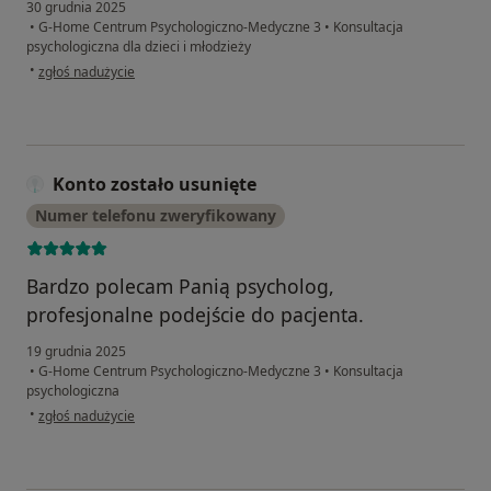
30 grudnia 2025
•
G-Home Centrum Psychologiczno-Medyczne 3
•
Konsultacja
psychologiczna dla dzieci i młodzieży
w opinii użytkownika Gabriela
•
zgłoś nadużycie
Konto zostało usunięte
Numer telefonu zweryfikowany
Bardzo polecam Panią psycholog,
profesjonalne podejście do pacjenta.
19 grudnia 2025
•
G-Home Centrum Psychologiczno-Medyczne 3
•
Konsultacja
psychologiczna
w opinii użytkownika Konto zostało usunięte
•
zgłoś nadużycie