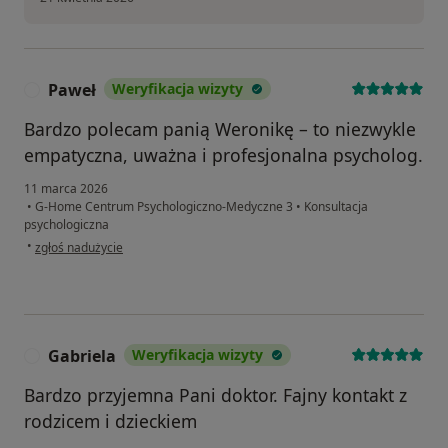
Paweł
Weryfikacja wizyty
P
Bardzo polecam panią Weronikę – to niezwykle
empatyczna, uważna i profesjonalna psycholog.
11 marca 2026
•
G-Home Centrum Psychologiczno-Medyczne 3
•
Konsultacja
psychologiczna
w opinii użytkownika Paweł
•
zgłoś nadużycie
Gabriela
Weryfikacja wizyty
G
Bardzo przyjemna Pani doktor. Fajny kontakt z
rodzicem i dzieckiem