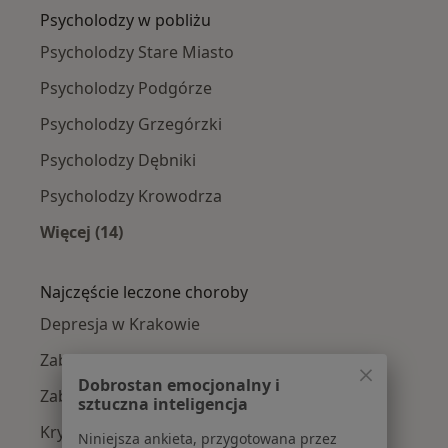
Psycholodzy w pobliżu
Psycholodzy Stare Miasto
Psycholodzy Podgórze
Psycholodzy Grzegórzki
Psycholodzy Dębniki
Psycholodzy Krowodrza
Więcej (14)
Więcej w kategorii: Psycholodzy w pobliżu
Najczęście leczone choroby
Depresja w Krakowie
Zaburzenia lękowe w Krakowie
Dobrostan emocjonalny i
Zaburzenia nastroju w Krakowie
sztuczna inteligencja
Kryzys emocjonalny w Krakowie
Niniejsza ankieta, przygotowana przez