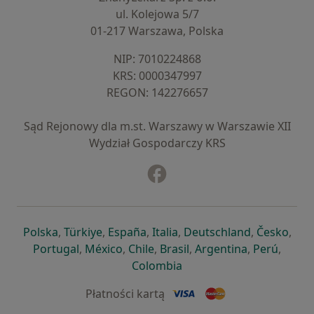
ul. Kolejowa 5/7
01-217 Warszawa, Polska
NIP: ⁠7010224868
KRS: ⁠0000347997
REGON: ⁠142276657
Sąd Rejonowy dla m.st. Warszawy w Warszawie XII
Wydział Gospodarczy KRS
Facebook
otwiera się w nowej karcie
otwiera się w nowej karcie
otwiera się w nowej karcie
otwiera się w nowej karcie
otwiera się w nowej karci
otwiera się
otwi
Polska
,
Türkiye
,
España
,
Italia
,
Deutschland
,
Česko
,
otwiera się w nowej karcie
otwiera się w nowej karcie
otwiera się w nowej karcie
otwiera się w nowej kar
otwiera się 
otwier
Portugal
,
México
,
Chile
,
Brasil
,
Argentina
,
Perú
,
otwiera się w nowej karc
Colombia
Płatności kartą