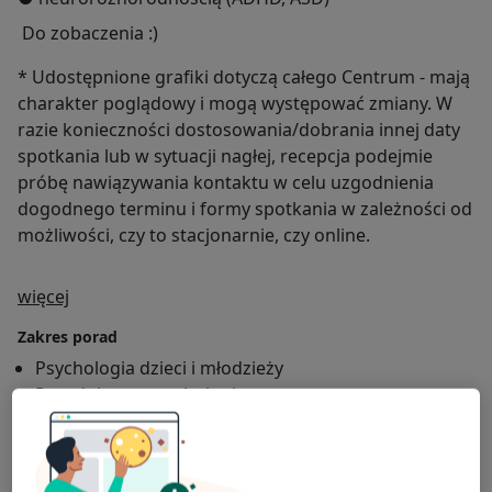
Do zobaczenia :)
* Udostępnione grafiki dotyczą całego Centrum - mają
charakter poglądowy i mogą występować zmiany. W
razie konieczności dostosowania/dobrania innej daty
spotkania lub w sytuacji nagłej, recepcja podejmie
próbę nawiązywania kontaktu w celu uzgodnienia
dogodnego terminu i formy spotkania w zależności od
możliwości, czy to stacjonarnie, czy online.
O mnie
więcej
Zakres porad
Psychologia dzieci i młodzieży
Poradnictwo psychologiczne
Psychologia kryzysu
Psychologia społeczna
Główne obszary pomocy