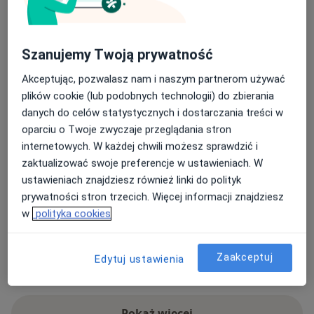
ADHD
Afazja
Alkoholizm
Andropauza
a11y_sr_more_diseases
Anoreksja
+77
Szanujemy Twoją prywatność
Rodzaje konsultacji
Akceptując, pozwalasz nam i naszym partnerom używać
Stacjonarne
Zobacz lokalizacje (4)
plików cookie (lub podobnych technologii) do zbierania
Konsultacje online
Zobacz kalendarz online
danych do celów statystycznych i dostarczania treści w
oparciu o Twoje zwyczaje przeglądania stron
Zdjęcia i filmy
internetowych. W każdej chwili możesz sprawdzić i
zaktualizować swoje preferencje w ustawieniach. W
ustawieniach znajdziesz również linki do polityk
prywatności stron trzecich. Więcej informacji znajdziesz
w
polityka cookies
Zaakceptuj
Edytuj ustawienia
Zobacz galerię (3)
Pokaż więcej