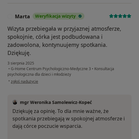
Marta
Weryfikacja wizyty
M
Wizyta przebiegała w przyjaznej atmosferze,
spokojnie, córka jest podbudowana i
zadowolona, kontynuujemy spotkania.
Dziękuję.
3 sierpnia 2025
•
G-Home Centrum Psychologiczno-Medyczne 3
•
Konsultacja
psychologiczna dla dzieci i młodzieży
w opinii użytkownika Marta
•
zgłoś nadużycie
mgr Weronika Samolewicz-Kopeć
Dziękuję za opinię. To dla mnie ważne, że
spotkania przebiegają w spokojnej atmosferze i
dają córce poczucie wsparcia.