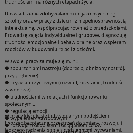
trudnościami na różnych etapach życia.
Doświadczenie zdobywałam m.in. jako psycholog
szkolny oraz w pracy z dziećmi z niepełnosprawnością
intelektualną, współpracując również z przedszkolami.
Prowadzę zajęcia indywidualne i grupowe, diagnozuję
trudności emocjonalne i behawioralne oraz wspieram
rodziców w budowaniu relacji z dziećmi.
W swojej pracy zajmuję się m.in.:
● zaburzeniami nastroju (depresja, obniżony nastrój,
przygnębienie)
● kryzysami życiowymi (rozwód, rozstanie, trudności
zawodowe)
● trudnościami w relacjach i funkcjonowaniu
społecznym
● regulacją emocji
W pracy kieruję się indywidualnym podejściem,
● wypaleniem zawodowym
tworząc bezpieczną przestrzeń do zmiany, rozwoju i
● rozwojem osobistym i osiąganiem celów
lepszego radzenia sobie z codziennymi wyzwaniami.
● neuroróżnorodnością (ADHD, ASD)