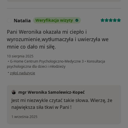
Natalia
Weryfikacja wizyty
N
Pani Weronika okazała mi ciepło i
wyrozumienie,wytłumaczyła i uwierzyła we
mnie co dało mi siłę.
10 sierpnia 2025
•
G-Home Centrum Psychologiczno-Medyczne 3
•
Konsultacja
psychologiczna dla dzieci i młodzieży
w opinii użytkownika Natalia
•
zgłoś nadużycie
mgr Weronika Samolewicz-Kopeć
Jest mi niezwykle czytać takie słowa. Wierzę, że
największa siła tkwi w Pani !
1 września 2025