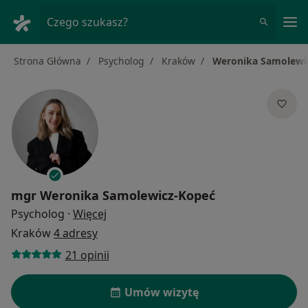
Me
Czego szukasz?
Strona Główna
Psycholog
Kraków
Weronika Samolewi
mgr
Weronika Samolewicz-Kopeć
O specjalizacjach
Psycholog
·
Więcej
Kraków
4 adresy
21 opinii
Umów wizytę