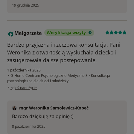
19 grudnia 2025
Małgorzata
Weryfikacja wizyty
M
Bardzo przyjazna i rzeczowa konsultacja. Pani
Weronika z otwartością wysłuchała dziecko i
zasugerowała dalsze postępowanie.
1 października 2025
•
G-Home Centrum Psychologiczno-Medyczne 3
•
Konsultacja
psychologiczna dla dzieci i młodzieży
w opinii użytkownika Małgorzata
•
zgłoś nadużycie
mgr Weronika Samolewicz-Kopeć
Bardzo dziękuję za opinię :)
8 października 2025