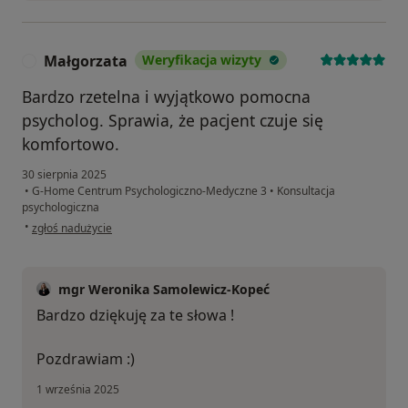
Małgorzata
Weryfikacja wizyty
M
Bardzo rzetelna i wyjątkowo pomocna
psycholog. Sprawia, że pacjent czuje się
komfortowo.
30 sierpnia 2025
•
G-Home Centrum Psychologiczno-Medyczne 3
•
Konsultacja
psychologiczna
w opinii użytkownika Małgorzata
•
zgłoś nadużycie
mgr Weronika Samolewicz-Kopeć
Bardzo dziękuję za te słowa !
Pozdrawiam :)
1 września 2025