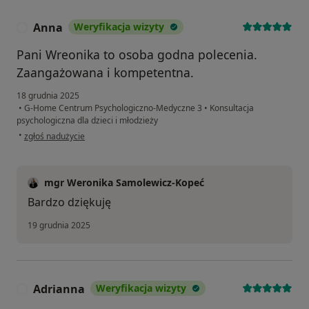
Anna
Weryfikacja wizyty
A
Pani Wreonika to osoba godna polecenia.
Zaangażowana i kompetentna.
18 grudnia 2025
•
G-Home Centrum Psychologiczno-Medyczne 3
•
Konsultacja
psychologiczna dla dzieci i młodzieży
w opinii użytkownika Anna
•
zgłoś nadużycie
mgr Weronika Samolewicz-Kopeć
Bardzo dziękuję
19 grudnia 2025
Adrianna
Weryfikacja wizyty
A