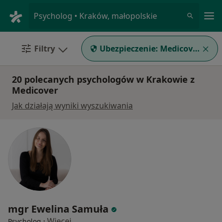
Me
Psycholog • Kraków, małopolskie
Filtry
Ubezpieczenie:
Medicover
20 polecanych psychologów w Krakowie z
Medicover
Jak działają wyniki wyszukiwania
mgr Ewelina Samuła
·
Więcej
Psycholog