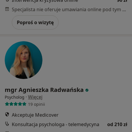
Interwencja kryzysowa online
90 zł
Specjalista nie oferuje umawiania online pod tym adresem.
Poproś o wizytę
mgr Agnieszka Radwańska
·
Więcej
Psycholog
19 opinii
Akceptuje Medicover
Konsultacja psychologa - telemedycyna
od 210 zł