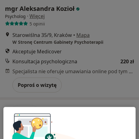
mgr Aleksandra Kozioł
·
Więcej
Psycholog
5 opinii
Starowiślna 35/9, Kraków
•
Mapa
W Stronę Centrum Gabinety Psychoterapii
Akceptuje Medicover
Konsultacja psychologiczna
220 zł
Specjalista nie oferuje umawiania online pod tym adresem.
Poproś o wizytę