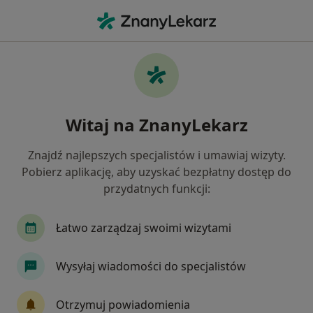
Me
Kryzys W Związku • Kraków, małopolskie
Filtry
• 1
Ubezpieczenie
Map
Kryzys w związku specjaliści w Krakowie
Witaj na ZnanyLekarz
Jak działają wyniki wyszukiwania
Znajdź najlepszych specjalistów i umawiaj wizyty.
Pobierz aplikację, aby uzyskać bezpłatny dostęp do
Jakiego specjalisty szukasz?
przydatnych funkcji:
Psycholog
Psychoterapeuta
Psychiatra
Łatwo zarządzaj swoimi wizytami
Wysyłaj wiadomości do specjalistów
Otrzymuj powiadomienia