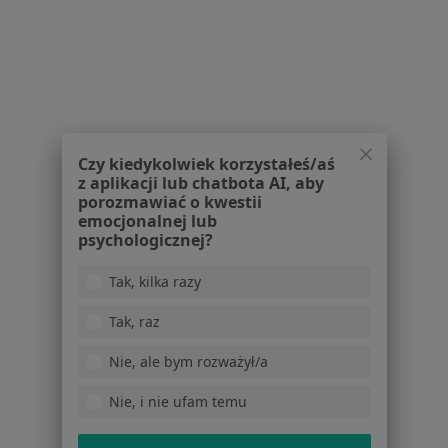
Specjalista nie oferuje umawiania online pod tym adresem.
Poproś o wizytę
1
2
3
4
5
...
60
Czy kiedykolwiek korzystałeś/aś
z aplikacji lub chatbota AI, aby
Powiązane wyszukiwania
porozmawiać o kwestii
emocjonalnej lub
W pobliżu Krakowa
psychologicznej?
Kryzys w związku w Wieliczce
Tak, kilka razy
Kryzys w związku w Myślenicach
Tak, raz
Kryzys w związku w Bochni
Nie, ale bym rozważył/a
Kryzys w związku w Niepołomicach
Nie, i nie ufam temu
Kryzys w związku w Brzesku