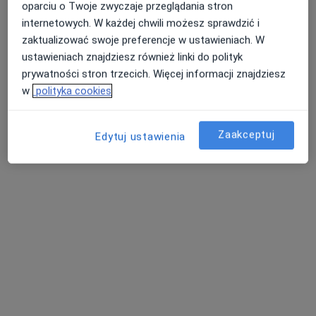
oparciu o Twoje zwyczaje przeglądania stron
internetowych. W każdej chwili możesz sprawdzić i
zaktualizować swoje preferencje w ustawieniach. W
ustawieniach znajdziesz również linki do polityk
prywatności stron trzecich. Więcej informacji znajdziesz
w
polityka cookies
Bezpieczne płatności
mgr Sonia Wojnarowska
·
Więcej
Psycholog
Zaakceptuj
Edytuj ustawienia
29 opinii
Adres
Online 1
Online 2
Kazimierza Morawskiego 5, Kraków
•
Mapa
G-Home Centrum Psychologiczno-Medyczne 3
Konsultacja psychologiczna online
220 zł
Specjalista nie oferuje umawiania online pod tym adresem.
Poproś o wizytę