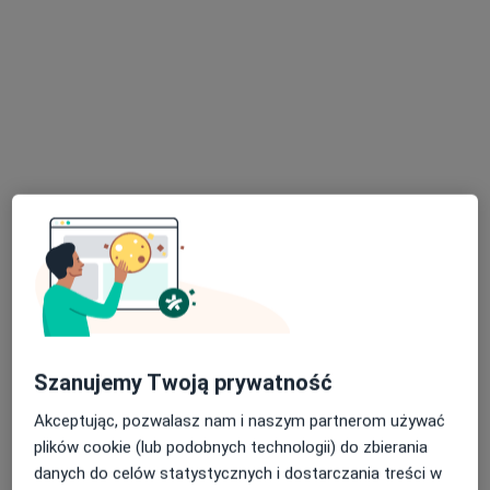
Bezpieczne płatności
mgr Michał Lesiak
·
Więcej
Psycholog, Psychotraumatolog, Seksuolog
1123 opinie
Adres
Online
Pawia 9, Kraków
•
Mapa
Klinika Psychologiczna Empatia - Michał Lesiak
Badanie kwestionariuszem DIVA-5
690 zł
Specjalista nie oferuje umawiania online pod tym adresem.
Szanujemy Twoją prywatność
Poproś o wizytę
Akceptując, pozwalasz nam i naszym partnerom używać
plików cookie (lub podobnych technologii) do zbierania
danych do celów statystycznych i dostarczania treści w