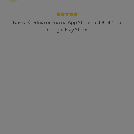
Nasza średnia ocena na App Store to 4.9 i 4.1 na
Bezpieczne płatności
Google Play Store
mgr Agnieszka Sitarz
·
Więcej
Psycholog
13 opinii
Gabinet psychologiczno-psychoterapeutyczny
Terapia młodzieży i dorosłych (w tym rodziców)
Badanie w gabinecie/online dzieci/młodzież/dorośli
Popularny specjalista: pacjenci chętnie płacą
online
Adres
Online
ul. Przy Rondzie 55/2, Kraków
•
Mapa
Sinapsis - gabinet stacjonarny