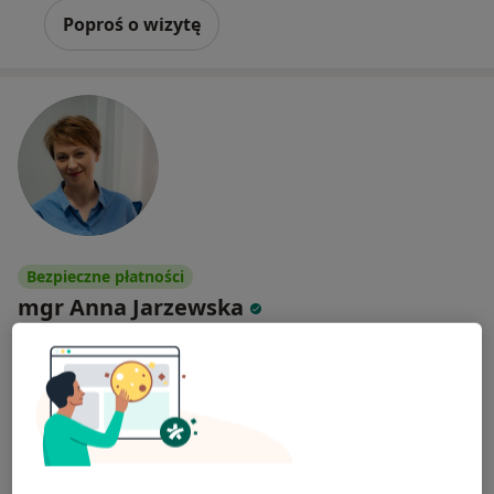
Poproś o wizytę
Bezpieczne płatności
mgr Anna Jarzewska
·
Więcej
Psychoterapeuta, Psycholog
25 opinii
Adres
Online
Świętojańska 67/1, Gdynia
•
Mapa