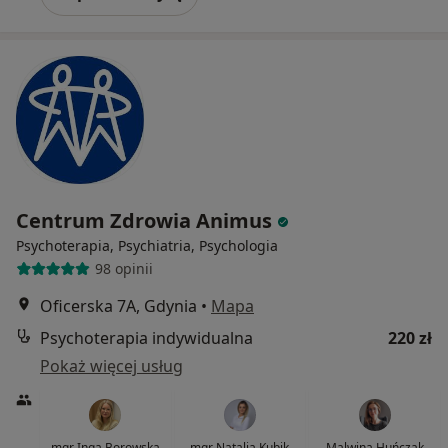
Centrum Zdrowia Animus
Psychoterapia, Psychiatria, Psychologia
98 opinii
Oficerska 7A, Gdynia
•
Mapa
Psychoterapia indywidualna
220 zł
Pokaż więcej usług
mgr Inga Borowska
mgr Natalia Kubik
Malwina Huńczak