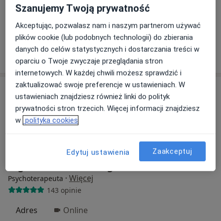
Anna Jarzewska - Psychoterapia
Szanujemy Twoją prywatność
Psychoterapia
180 zł
Akceptując, pozwalasz nam i naszym partnerom używać
Specjalista nie oferuje umawiania online pod tym adresem.
plików cookie (lub podobnych technologii) do zbierania
danych do celów statystycznych i dostarczania treści w
Poproś o wizytę
oparciu o Twoje zwyczaje przeglądania stron
internetowych. W każdej chwili możesz sprawdzić i
zaktualizować swoje preferencje w ustawieniach. W
ustawieniach znajdziesz również linki do polityk
prywatności stron trzecich. Więcej informacji znajdziesz
w
polityka cookies
Zaakceptuj
Edytuj ustawienia
mgr Bożena Backtrog
·
Więcej
Psychoterapeuta
143 opinie
Adres
Online