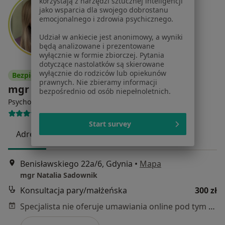
korzystają z narzędzi sztucznej inteligencji
jako wsparcia dla swojego dobrostanu
emocjonalnego i zdrowia psychicznego.
Udział w ankiecie jest anonimowy, a wyniki
będą analizowane i prezentowane
wyłącznie w formie zbiorczej. Pytania
dotyczące nastolatków są skierowane
wyłącznie do rodziców lub opiekunów
Bezpieczne płatności
prawnych. Nie zbieramy informacji
mgr Natalia Sadownik
bezpośrednio od osób niepełnoletnich.
·
Więcej
Psychoterapeuta, Psycholog
48 opinii
Start survey
Adres
Online
Benisławskiego 22a/6, Gdynia
•
Mapa
mgr Natalia Sadownik
Konsultacja pary/małżeńska
300 zł
Specjalista nie oferuje umawiania online pod tym adresem.