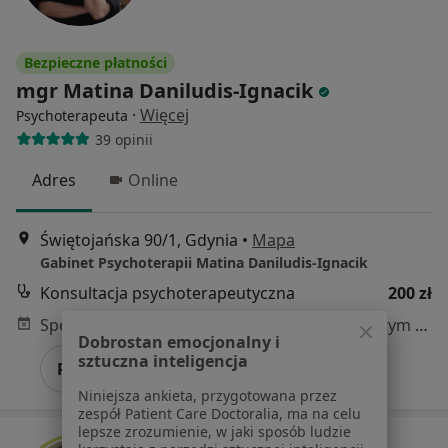
Bezpieczne płatności
mgr Matina Daniludis-Ignacik
·
Więcej
Psychoterapeuta
39 opinii
Adres
Online
Świętojańska 90/1, Gdynia
•
Mapa
Gabinet Psychoterapii Matina Daniludis-Ignacik
Konsultacja psychoterapeutyczna
200 zł
Specjalista nie oferuje umawiania online pod tym adresem.
Dobrostan emocjonalny i
sztuczna inteligencja
Poproś o wizytę
Niniejsza ankieta, przygotowana przez
zespół Patient Care Doctoralia, ma na celu
lepsze zrozumienie, w jaki sposób ludzie