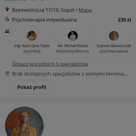
Rzemieślnicza 17/19, Sopot
•
Mapa
Psychoterapia indywidualna
230 zł
mgr Katarzyna Topór
lek. Michał Patock
Szymon Banaszczyk
psycholog
toksykolog kliniczny
psychoterapeuta
Zobacz wszystkich 5 specjalistów
Brak dostępnych specjalistów z wolnymi terminami w tym centrum medycznym.
Pokaż profil