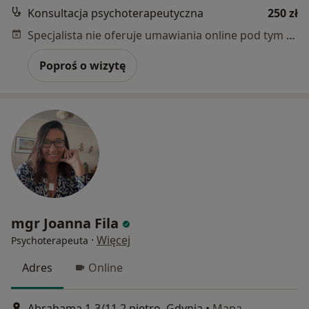
Konsultacja psychoterapeutyczna
250 zł
Specjalista nie oferuje umawiania online pod tym adresem.
Poproś o wizytę
mgr Joanna Fila
·
Więcej
Psychoterapeuta
Adres
Online
Abrahama 1-3/11 2 piętro, Gdynia
•
Mapa