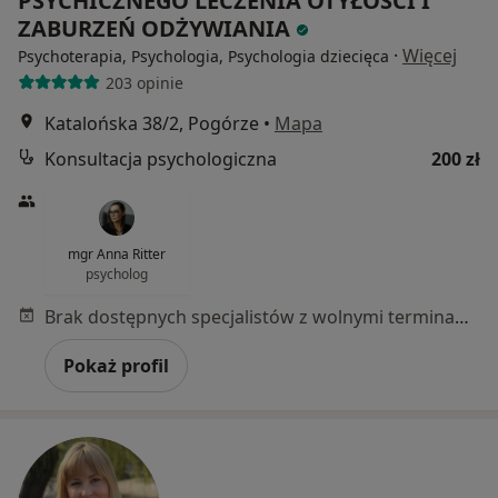
PSYCHICZNEGO LECZENIA OTYŁOŚCI I
ZABURZEŃ ODŻYWIANIA
·
Więcej
Psychoterapia, Psychologia, Psychologia dziecięca
203 opinie
Katalońska 38/2, Pogórze
•
Mapa
Konsultacja psychologiczna
200 zł
mgr Anna Ritter
psycholog
Brak dostępnych specjalistów z wolnymi terminami w tym centrum medycznym.
Pokaż profil