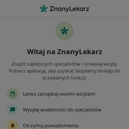
Me
Psychoterapeuta • Śródmieście, Gdynia, pomorskie
Filtry
Ubezpieczenie
Mapa
Psychoterapeuci Gdynia Śródmieście
Witaj na ZnanyLekarz
Jak działają wyniki wyszukiwania
Znajdź najlepszych specjalistów i umawiaj wizyty.
Pobierz aplikację, aby uzyskać bezpłatny dostęp do
Wybierz swoje ubezpieczenie
przydatnych funkcji:
Łatwo zarządzaj swoimi wizytami
Wysyłaj wiadomości do specjalistów
Otrzymuj powiadomienia