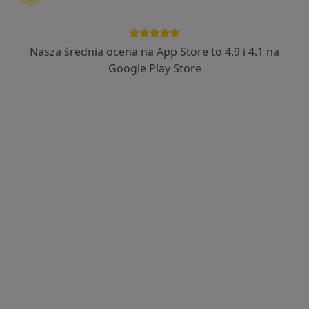
Wyróżniony
mgr Natalia Józefiak
Nasza średnia ocena na App Store to 4.9 i 4.1 na
·
Więcej
Psychoterapeuta certyfikowany, Psycholog
Google Play Store
15 opinii
Xenon Business Park, Śląska 53, gabinet A 202, piętro 2., Gdynia
•
Mapa
Gabinet psychoterapii i pomocy psychologicznej Natalia Józefiak
Psychoterapia indywidualna
200 zł
Specjalista nie oferuje umawiania online pod tym adresem.
Poproś o wizytę