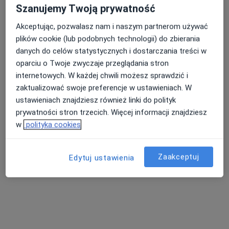
Psychoterapia
180 zł
Szanujemy Twoją prywatność
Specjalista nie oferuje umawiania online pod tym adresem.
Akceptując, pozwalasz nam i naszym partnerom używać
plików cookie (lub podobnych technologii) do zbierania
Poproś o wizytę
danych do celów statystycznych i dostarczania treści w
oparciu o Twoje zwyczaje przeglądania stron
internetowych. W każdej chwili możesz sprawdzić i
zaktualizować swoje preferencje w ustawieniach. W
ustawieniach znajdziesz również linki do polityk
prywatności stron trzecich. Więcej informacji znajdziesz
w
polityka cookies
Zaakceptuj
Bezpieczne płatności
Edytuj ustawienia
Centrum Psychoterapii Relatia
Psychoterapia, Psychologia
7 opinii
Świętojańska 15/2, Gdynia
•
Mapa