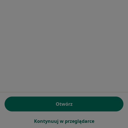
Specjalista nie oferuje umawiania online pod tym adresem.
Poproś o wizytę
Bezpieczne płatności
mgr Paulina Chachuła
·
Więcej
Psychoterapeuta certyfikowany, Psycholog
27 opinii
Otwórz
Adres
Online
Kontynuuj w przeglądarce