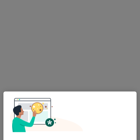
Bezpieczne płatności
mgr Anna Jarzewska
·
Więcej
Psychoterapeuta, Psycholog
25 opinii
Adres
Online
Świętojańska 67/1, Gdynia
•
Mapa
Anna Jarzewska - Psychoterapia