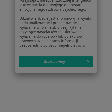
korzystają z narzędzi sztucznej inteligencji
jako wsparcia dla swojego dobrostanu
Bezpieczne płatności
emocjonalnego i zdrowia psychicznego.
mgr Elżbieta Kuchta
Udział w ankiecie jest anonimowy, a wyniki
·
Więcej
Psychoterapeuta, Psycholog, Psychotraumatolog
będą analizowane i prezentowane
11 opinii
wyłącznie w formie zbiorczej. Pytania
dotyczące nastolatków są skierowane
Adres
Online
wyłącznie do rodziców lub opiekunów
prawnych. Nie zbieramy informacji
bezpośrednio od osób niepełnoletnich.
10 Lutego 33/315, Gdynia
•
Mapa
Elżbieta Kuchta Gabinet Psychologiczny
Start survey
Konsultacja psychoterapeutyczna
180 zł
Specjalista nie oferuje umawiania online pod tym adresem.
Poproś o wizytę