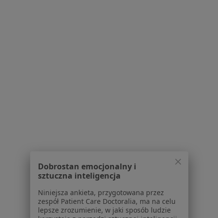
mgr Tadeusz Szatanik
·
Więcej
Psychoterapeuta
66 opinii
Wojta Radkiego 42, Gdynia
•
Mapa
Gabinet psychoterapii "Schody do zmiany"
Konsultacja psychoterapeutyczna
230 zł
Specjalista nie oferuje umawiania online pod tym adresem.
Poproś o wizytę
Dobrostan emocjonalny i
sztuczna inteligencja
Niniejsza ankieta, przygotowana przez
zespół Patient Care Doctoralia, ma na celu
lepsze zrozumienie, w jaki sposób ludzie