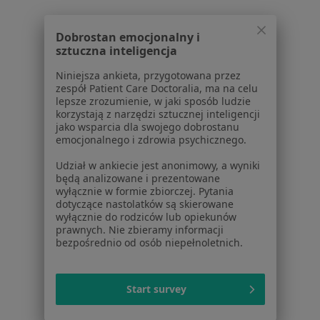
Brak dostępnych specjalistów z wolnymi terminami w tym centrum medycznym.
Dobrostan emocjonalny i
Pokaż profil
sztuczna inteligencja
Niniejsza ankieta, przygotowana przez
zespół Patient Care Doctoralia, ma na celu
lepsze zrozumienie, w jaki sposób ludzie
1
2
korzystają z narzędzi sztucznej inteligencji
jako wsparcia dla swojego dobrostanu
Powiązane wyszukiwania
emocjonalnego i zdrowia psychicznego.
Inne dzielnice w Gdyni
Udział w ankiecie jest anonimowy, a wyniki
będą analizowane i prezentowane
Psychoterapeuci Śródmieście
wyłącznie w formie zbiorczej. Pytania
dotyczące nastolatków są skierowane
Psychoterapeuci Wzgórze Świętego Maksymiliana
wyłącznie do rodziców lub opiekunów
prawnych. Nie zbieramy informacji
Psychoterapeuci Orłowo
bezpośrednio od osób niepełnoletnich.
Psychoterapeuci Działki Leśne
Start survey
Psychoterapeuci Wielki Kack
Więcej (9)