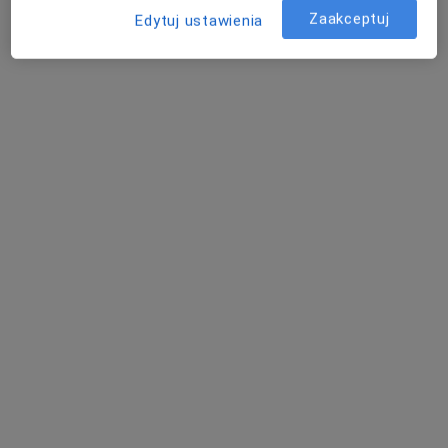
Zaakceptuj
Edytuj ustawienia
Świętojańska 67/1, Gdynia
•
Mapa
Anna Jarzewska - Psychoterapia
Psychoterapia
180 zł
Specjalista nie oferuje umawiania online pod tym adresem.
Poproś o wizytę
Bezpieczne płatności
Małgorzata Tomkiewicz