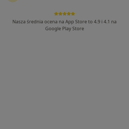
Wyróżniony
Bezpieczne płatności
mgr Matina Daniludis-Ignacik
Nasza średnia ocena na App Store to 4.9 i 4.1 na
·
Więcej
Psychoterapeuta
Google Play Store
39 opinii
Adres
Online
Świętojańska 90/1, Gdynia
•
Mapa
Gabinet Psychoterapii Matina Daniludis-Ignacik
Konsultacja psychoterapeutyczna
200 zł
Specjalista nie oferuje umawiania online pod tym adresem.
Poproś o wizytę