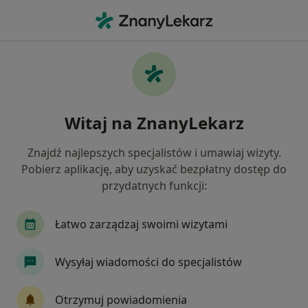
Me
Psychoterapeuta • Kamienna Góra, Gdynia, pomorskie
Filtry
Ubezpieczenie
Mapa
Psychoterapeuci Gdynia Kamienna Góra
Witaj na ZnanyLekarz
Jak działają wyniki wyszukiwania
Znajdź najlepszych specjalistów i umawiaj wizyty.
Pobierz aplikację, aby uzyskać bezpłatny dostęp do
Wybierz swoje ubezpieczenie
przydatnych funkcji:
Łatwo zarządzaj swoimi wizytami
Wysyłaj wiadomości do specjalistów
Otrzymuj powiadomienia