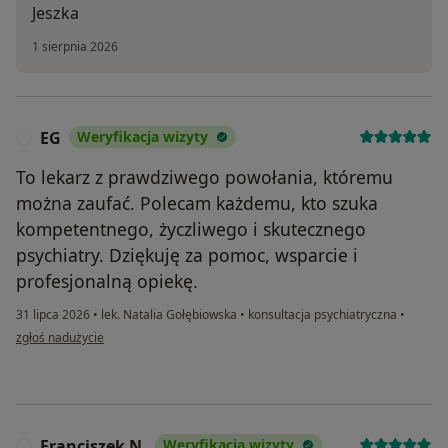
Jeszka
1 sierpnia 2026
EG
Weryfikacja wizyty
E
To lekarz z prawdziwego powołania, któremu
można zaufać. Polecam każdemu, kto szuka
kompetentnego, życzliwego i skutecznego
psychiatry. Dziękuję za pomoc, wsparcie i
profesjonalną opiekę.
31 lipca 2026
•
lek. Natalia Gołębiowska
•
konsultacja psychiatryczna
•
w opinii użytkownika EG
zgłoś nadużycie
Franciszek N.
Weryfikacja wizyty
F