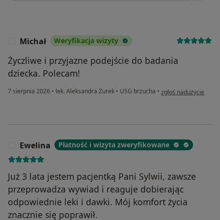
Michał
Weryfikacja wizyty
M
Życzliwe i przyjazne podejście do badania
dziecka. Polecam!
w opinii użytkownika 
7 sierpnia 2026
•
lek. Aleksandra Żurek
•
USG brzucha
•
zgłoś nadużycie
Ewelina
Płatność i wizyta zweryfikowane
E
Już 3 lata jestem pacjentką Pani Sylwii, zawsze
przeprowadza wywiad i reaguje dobierając
odpowiednie leki i dawki. Mój komfort życia
znacznie się poprawił.