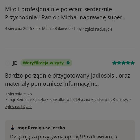
Miło i profesjonalnie polecam serdecznie .
Przychodnia i Pan dr. Michał naprawdę super .
w opinii użytkownika AP
4 sierpnia 2026
•
lek. Michał Rakowski
•
Inny
•
zgłoś nadużycie
JD
Weryfikacja wizyty
J
Bardzo porządnie przygotowany jadłospis , oraz
materiały pomocnicze informacyjne.
1 sierpnia 2026
•
mgr Remigiusz Jeszka
•
konsultacja dietetyczna + jadłospis 28-dniowy
•
w opinii użytkownika JD
zgłoś nadużycie
mgr Remigiusz Jeszka
Dziękuję za pozytywną opinię! Pozdrawiam, R.