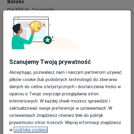
Botoks
Botoks
Od 550 zł
Szczegóły
Umów
Dieta dla dzieci
dieta dla dzieci
400 zł
Szczegóły
Szanujemy Twoją prywatność
Umów
Akceptując, pozwalasz nam i naszym partnerom używać
plików cookie (lub podobnych technologii) do zbierania
danych do celów statystycznych i dostarczania treści w
Dieta dla kobiet w ciąży
oparciu o Twoje zwyczaje przeglądania stron
dieta dla kobiet w ciąży
400 zł
Szczegóły
internetowych. W każdej chwili możesz sprawdzić i
zaktualizować swoje preferencje w ustawieniach. W
Umów
ustawieniach znajdziesz również linki do polityk
prywatności stron trzecich. Więcej informacji znajdziesz
w
polityka cookies
Dieta dla sportowców