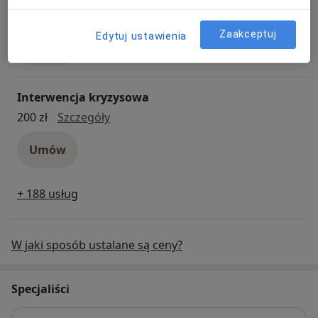
dieta dla sportowców
400 zł
Szczegóły
Zaakceptuj
Edytuj ustawienia
Umów
Interwencja kryzysowa
interwencja kryzysowa
200 zł
Szczegóły
Umów
+ 188 usług
W jaki sposób ustalane są ceny?
Specjaliści