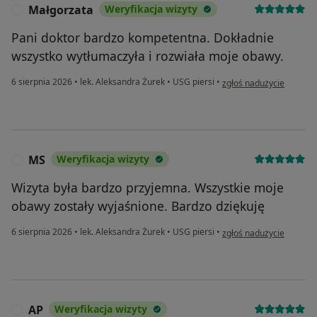
Małgorzata
Weryfikacja wizyty
M
Pani doktor bardzo kompetentna. Dokładnie
wszystko wytłumaczyła i rozwiała moje obawy.
w opinii użytkownika Ma
6 sierpnia 2026
•
lek. Aleksandra Żurek
•
USG piersi
•
zgłoś nadużycie
MS
Weryfikacja wizyty
M
Wizyta była bardzo przyjemna. Wszystkie moje
obawy zostały wyjaśnione. Bardzo dziękuję
w opinii użytkownika MS
6 sierpnia 2026
•
lek. Aleksandra Żurek
•
USG piersi
•
zgłoś nadużycie
AP
Weryfikacja wizyty
A