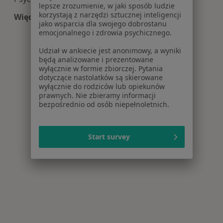
lepsze zrozumienie, w jaki sposób ludzie
korzystają z narzędzi sztucznej inteligencji
Więcej (14)
jako wsparcia dla swojego dobrostanu
Więcej w kategorii: Centra medyczne Psychiatri
emocjonalnego i zdrowia psychicznego.
Udział w ankiecie jest anonimowy, a wyniki
będą analizowane i prezentowane
wyłącznie w formie zbiorczej. Pytania
dotyczące nastolatków są skierowane
wyłącznie do rodziców lub opiekunów
prawnych. Nie zbieramy informacji
bezpośrednio od osób niepełnoletnich.
Start survey