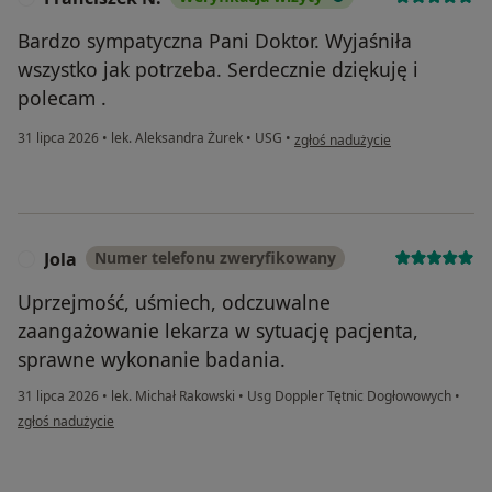
Bardzo sympatyczna Pani Doktor. Wyjaśniła
wszystko jak potrzeba. Serdecznie dziękuję i
polecam .
w opinii użytkownika Franciszek 
31 lipca 2026
•
lek. Aleksandra Żurek
•
USG
•
zgłoś nadużycie
Jola
Numer telefonu zweryfikowany
J
Uprzejmość, uśmiech, odczuwalne
zaangażowanie lekarza w sytuację pacjenta,
sprawne wykonanie badania.
31 lipca 2026
•
lek. Michał Rakowski
•
Usg Doppler Tętnic Dogłowowych
•
w opinii użytkownika Jola
zgłoś nadużycie