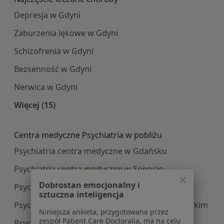
Depresja w Gdyni
Zaburzenia lękowe w Gdyni
Schizofrenia w Gdyni
Bezsenność w Gdyni
Nerwica w Gdyni
Więcej (15)
Więcej w kategorii: Najczęście leczone choroby
Centra medyczne Psychiatria w pobliżu
Psychiatria centra medyczne w Gdańsku
Psychiatria centra medyczne w Sopocie
Dobrostan emocjonalny i
Psychiatria centra medyczne w Rumi
sztuczna inteligencja
Psychiatria centra medyczne w Pruszczu Gdańskim
Niniejsza ankieta, przygotowana przez
zespół Patient Care Doctoralia, ma na celu
Psychiatria centra medyczne w Tczewie