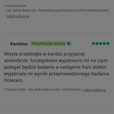
7 sierpnia 2026
•
lek. Sylwia Banaczyk
•
Konsultacja psychiatryczna online (kolejna wizyta)
w opinii użytkownika Ewelina
•
zgłoś nadużycie
Karolina
Weryfikacja wizyty
K
Wizyta przebiegła w bardzo przyjaznej
atmosferze. Szczegółowo wyjaśniono mi na czym
polegać będzie badanie a następnie Pani doktor
wyjaśniała mi wyniki przeprowadzonego badania.
Polecam.
w opinii użytkownika 
7 sierpnia 2026
•
lek. Aleksandra Żurek
•
USG brzucha
•
zgłoś nadużycie