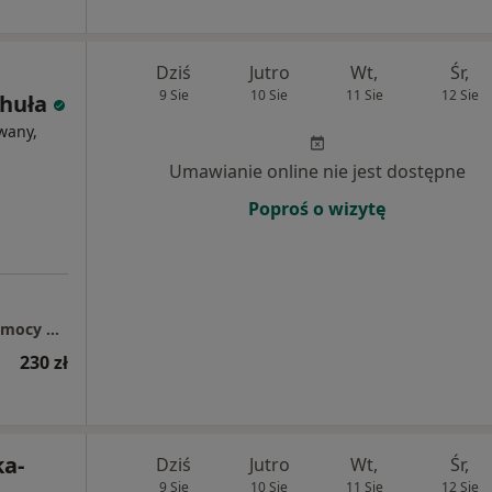
Dziś
Jutro
Wt,
Śr,
9 Sie
10 Sie
11 Sie
12 Sie
huła
wany,
Umawianie online nie jest dostępne
Poproś o wizytę
Paulina Chachuła, Gabinet Psychoterapii, Pomocy Psychologicznej i Seksuologicznej
230 zł
ka-
Dziś
Jutro
Wt,
Śr,
9 Sie
10 Sie
11 Sie
12 Sie