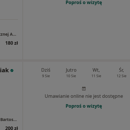
Poproś o wizytę
Gabinet Psychoterapii i Pomocy Psychologicznej Anna Wielhorska
180 zł
iak
Dziś
Jutro
Wt,
Śr,
9 Sie
10 Sie
11 Sie
12 Sie
Umawianie online nie jest dostępne
Poproś o wizytę
Gabinet Psychoterapii Psychodynamicznej - Bartosz Józefiak
200 zł