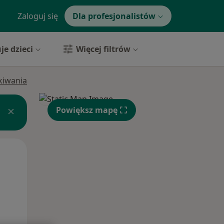
Zaloguj się
Dla profesjonalistów
je dzieci
Więcej filtrów
ukiwania
Powiększ mapę
Czw,
Pt,
Sob,
13 Sie
14 Sie
15 Sie