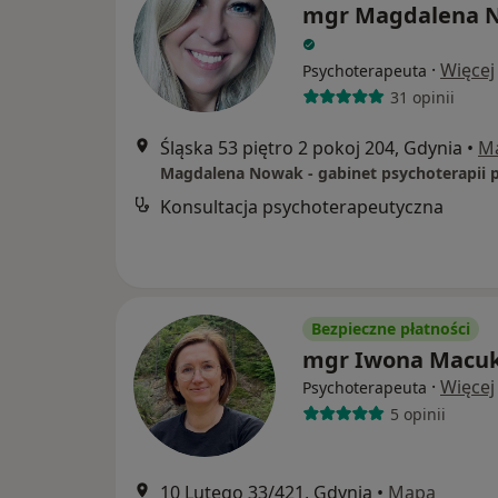
mgr Magdalena 
·
Więcej
Psychoterapeuta
31 opinii
Śląska 53 piętro 2 pokoj 204, Gdynia
•
M
Konsultacja psychoterapeutyczna
Bezpieczne płatności
mgr Iwona Macu
·
Więcej
Psychoterapeuta
5 opinii
10 Lutego 33/421, Gdynia
•
Mapa