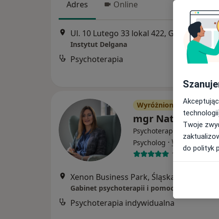
Adres
Online
Ul. 10 Lutego 33 lokal 422, Gdynia
•
Map
Instytut Delgana
Psychoterapia
Szanuje
Akceptując
Wyróżniony
technologii
mgr Natalia Józef
Twoje zwyc
Psychoterapeuta certyfiko
zaktualizo
·
Więcej
Psycholog
do polityk 
15 opinii
Xenon Business Park, Śląska 53, gabinet
Psychoterapia indywidualna