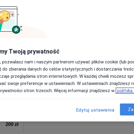
a
200 zł
my Twoją prywatność
, pozwalasz nam i naszym partnerom używać plików cookie (lub p
Dziś
Jutro
Wt,
Śr,
) do zbierania danych do celów statystycznych i dostarczania treśc
9 Sie
10 Sie
11 Sie
12 Sie
iak
zaje przeglądania stron internetowych. W każdej chwili możesz spr
wany,
wać swoje preferencje w ustawieniach. W ustawieniach znajdziesz ró
Umawianie online nie jest dostępne
prywatności stron trzecich. Więcej informacji znajdziesz w
polityka
Poproś o wizytę
 A 202, piętro 2., Gdynia
•
Mapa
Za
Edytuj ustawienia
Gabinet psychoterapii i pomocy psychologicznej Natalia Józefiak
200 zł