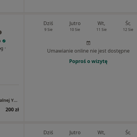
Dziś
Jutro
Wt,
Śr,
9 Sie
10 Sie
11 Sie
12 Sie
o
·
og
Umawianie online nie jest dostępne
Poproś o wizytę
Gabinet Psychoterapii Poznawczo-Behawioralnej Yuliia Bochko
200 zł
Dziś
Jutro
Wt,
Śr,