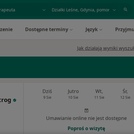
acja, badanie lub nazwisko
miasto lub dzielnica
zenie
Dostępne terminy
Język
Przyjmu
Jak działają wyniki wysz
Dziś
Jutro
Wt,
Śr,
9 Sie
10 Sie
11 Sie
12 Sie
trog
Umawianie online nie jest dostępne
Poproś o wizytę