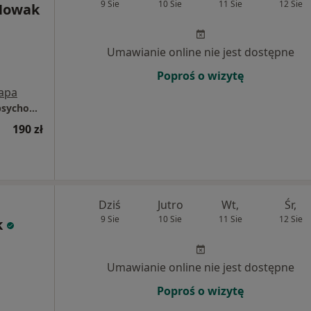
9 Sie
10 Sie
11 Sie
12 Sie
Nowak
Umawianie online nie jest dostępne
Poproś o wizytę
apa
Magdalena Nowak - gabinet psychoterapii psychodynamicznej
190 zł
Dziś
Jutro
Wt,
Śr,
9 Sie
10 Sie
11 Sie
12 Sie
k
Umawianie online nie jest dostępne
Poproś o wizytę