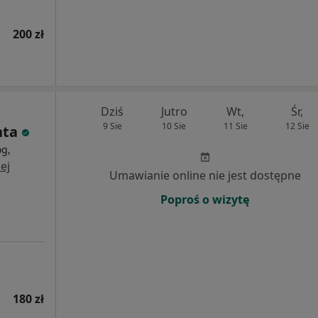
200 zł
Dziś
Jutro
Wt,
Śr,
9 Sie
10 Sie
11 Sie
12 Sie
hta
og,
ej
Umawianie online nie jest dostępne
Poproś o wizytę
180 zł