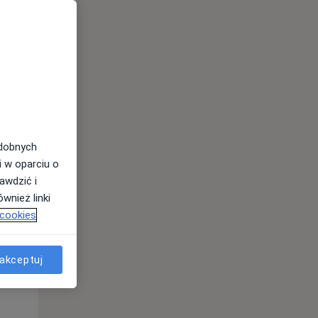
odobnych
Czw,
Pt,
Sob,
i w oparciu o
13 Sie
14 Sie
15 Sie
awdzić i
wnież linki
 cookies
akceptuj