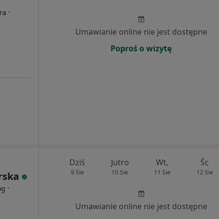
·
ra
Umawianie online nie jest dostępne
Poproś o wizytę
Dziś
Jutro
Wt,
Śr,
9 Sie
10 Sie
11 Sie
12 Sie
rska
·
og
Umawianie online nie jest dostępne