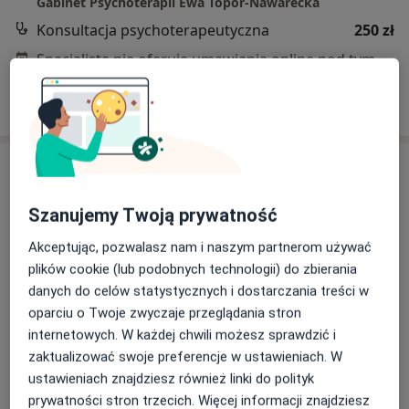
Gabinet Psychoterapii Ewa Topór-Nawarecka
Konsultacja psychoterapeutyczna
250 zł
Specjalista nie oferuje umawiania online pod tym adresem.
Poproś o wizytę
Szanujemy Twoją prywatność
Akceptując, pozwalasz nam i naszym partnerom używać
plików cookie (lub podobnych technologii) do zbierania
danych do celów statystycznych i dostarczania treści w
Bezpieczne płatności
oparciu o Twoje zwyczaje przeglądania stron
mgr Anna Jarzewska
internetowych. W każdej chwili możesz sprawdzić i
·
Więcej
Psycholog, Psychoterapeuta
zaktualizować swoje preferencje w ustawieniach. W
25 opinii
ustawieniach znajdziesz również linki do polityk
prywatności stron trzecich. Więcej informacji znajdziesz