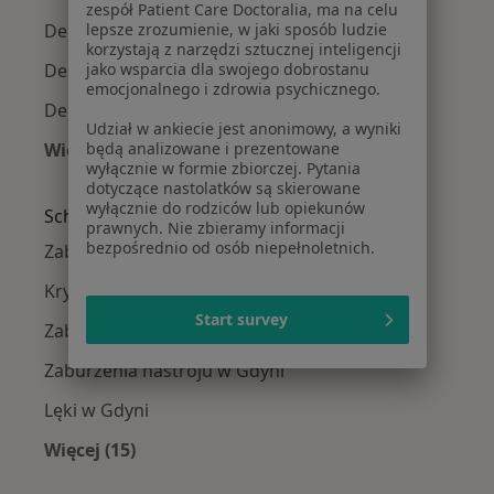
zespół Patient Care Doctoralia, ma na celu
lepsze zrozumienie, w jaki sposób ludzie
Depresja w Wejherowie
korzystają z narzędzi sztucznej inteligencji
jako wsparcia dla swojego dobrostanu
Depresja w Pruszczu Gdańskim
emocjonalnego i zdrowia psychicznego.
Depresja w Rumi
Udział w ankiecie jest anonimowy, a wyniki
będą analizowane i prezentowane
Więcej (13)
wyłącznie w formie zbiorczej. Pytania
Więcej w kategorii: W pobliżu Gdyni
dotyczące nastolatków są skierowane
wyłącznie do rodziców lub opiekunów
Schorzenia w Gdyni
prawnych. Nie zbieramy informacji
bezpośrednio od osób niepełnoletnich.
Zaburzenia emocjonalne w Gdyni
Kryzys emocjonalny w Gdyni
Start survey
Zaburzenia lękowe w Gdyni
Zaburzenia nastroju w Gdyni
Lęki w Gdyni
Więcej (15)
Więcej w kategorii: Schorzenia w Gdyni