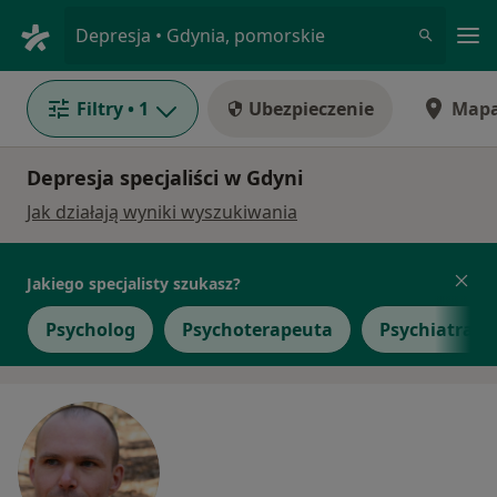
Me
Depresja • Gdynia, pomorskie
Filtry
• 1
Ubezpieczenie
Map
Depresja specjaliści w Gdyni
Jak działają wyniki wyszukiwania
Jakiego specjalisty szukasz?
Psycholog
Psychoterapeuta
Psychiatra