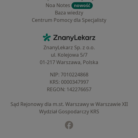
Noa Notes
nowość
Baza wiedzy
Centrum Pomocy dla Specjalisty
Kontakt
ZnanyLekarz - Strona główna
ZnanyLekarz Sp. z o.o.
ul. Kolejowa 5/7
01-217 Warszawa, Polska
NIP: ⁠7010224868
KRS: ⁠0000347997
REGON: ⁠142276657
Sąd Rejonowy dla m.st. Warszawy w Warszawie XII
Wydział Gospodarczy KRS
Facebook
otwiera się w nowej karcie