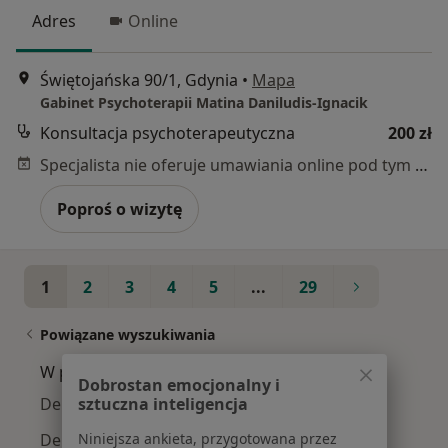
Adres
Online
Świętojańska 90/1, Gdynia
•
Mapa
Gabinet Psychoterapii Matina Daniludis-Ignacik
Konsultacja psychoterapeutyczna
200 zł
Specjalista nie oferuje umawiania online pod tym adresem.
Poproś o wizytę
1
2
3
4
5
...
29
Powiązane wyszukiwania
W pobliżu Gdyni
Dobrostan emocjonalny i
sztuczna inteligencja
Depresja w Gdańsku
Niniejsza ankieta, przygotowana przez
Depresja w Sopocie