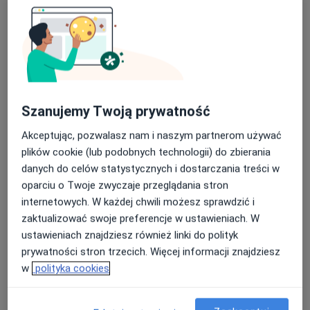
Specjalista nie oferuje umawiania online pod tym adresem.
Poproś o wizytę
Szanujemy Twoją prywatność
Akceptując, pozwalasz nam i naszym partnerom używać
plików cookie (lub podobnych technologii) do zbierania
danych do celów statystycznych i dostarczania treści w
oparciu o Twoje zwyczaje przeglądania stron
Bezpieczne płatności
internetowych. W każdej chwili możesz sprawdzić i
mgr Magdalena Nowak
zaktualizować swoje preferencje w ustawieniach. W
·
Więcej
Psychoterapeuta
ustawieniach znajdziesz również linki do polityk
31 opinii
prywatności stron trzecich. Więcej informacji znajdziesz
w
polityka cookies
Śląska 53 piętro 2 pokoj 204, Gdynia
•
Mapa
Magdalena Nowak - gabinet psychoterapii psychodynamicznej
Konsultacja psychoterapeutyczna
190 zł