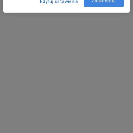
Zaakceptuj
Edytuj ustawienia
Specjalista nie oferuje umawiania online pod tym adresem.
Poproś o wizytę
Bezpieczne płatności
mgr Iwona Macuk
·
Więcej
Psychoterapeuta
5 opinii
10 Lutego 33/421, Gdynia
•
Mapa
Gabinet Psychoterapii Iwona Macuk