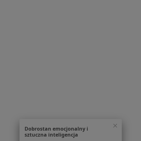
Bezpieczne płatności
mgr Katarzyna Tomczuk
·
Więcej
Psychoterapeuta, Psycholog
35 opinii
Adres
Online 1
Online 2
Wojewody Wachowiaka 18, Gdynia
•
Mapa
e-Poradnia Psychologiczna
Psychoterapia poznawczo-behawioralna
220 zł
Specjalista nie oferuje umawiania online pod tym adresem.
Dobrostan emocjonalny i
Poproś o wizytę
sztuczna inteligencja