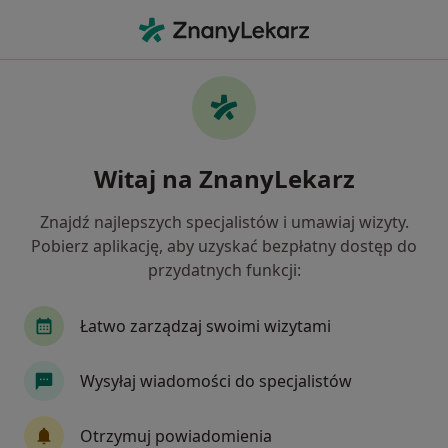
Me
Psychoterapeuta • Witomino-Radiostacja, Gdynia, pomorskie
Filtry
Ubezpieczenie
Mapa
Psychoterapeuci Gdynia Witomino-
Witaj na ZnanyLekarz
Radiostacja
Jak działają wyniki wyszukiwania
Znajdź najlepszych specjalistów i umawiaj wizyty.
Pobierz aplikację, aby uzyskać bezpłatny dostęp do
przydatnych funkcji:
Wybierz swoje ubezpieczenie
Łatwo zarządzaj swoimi wizytami
Wysyłaj wiadomości do specjalistów
Otrzymuj powiadomienia