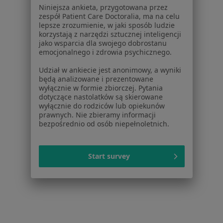
Niniejsza ankieta, przygotowana przez
zespół Patient Care Doctoralia, ma na celu
1
2
3
4
5
...
13
lepsze zrozumienie, w jaki sposób ludzie
korzystają z narzędzi sztucznej inteligencji
jako wsparcia dla swojego dobrostanu
Powiązane wyszukiwania
emocjonalnego i zdrowia psychicznego.
Inne dzielnice w Gdyni
Udział w ankiecie jest anonimowy, a wyniki
Psychoterapeuci Śródmieście
będą analizowane i prezentowane
wyłącznie w formie zbiorczej. Pytania
Psychoterapeuci Wzgórze Świętego Maksymiliana
dotyczące nastolatków są skierowane
wyłącznie do rodziców lub opiekunów
Psychoterapeuci Kamienna Góra
prawnych. Nie zbieramy informacji
bezpośrednio od osób niepełnoletnich.
Psychoterapeuci Orłowo
Psychoterapeuci Działki Leśne
Start survey
Więcej (9)
Więcej w kategorii: Inne dzielnice w Gdyni
Strona Główna
Psychoterapeuta
Gdynia
Zmień miasto
Zmień miasto
Witomino-Radiostacja