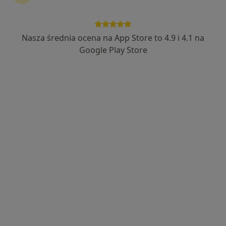
Bezpieczne płatności
mgr Anna Jarzewska
Nasza średnia ocena na App Store to 4.9 i 4.1 na
Google Play Store
·
Więcej
Psychoterapeuta, Psycholog
25 opinii
Adres
Online
Świętojańska 67/1, Gdynia
•
Mapa
Anna Jarzewska - Psychoterapia
Psychoterapia
180 zł
Specjalista nie oferuje umawiania online pod tym adresem.
Poproś o wizytę