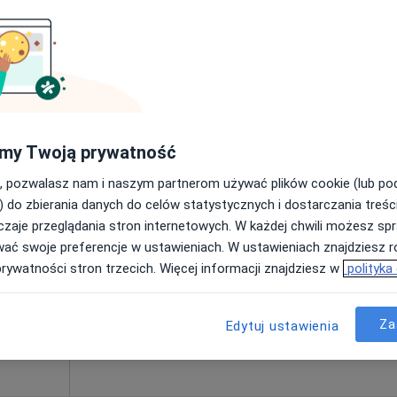
a
220 zł
Dziś
Jutro
Pon,
Wt,
8 Sie
9 Sie
10 Sie
11 Sie
i
my Twoją prywatność
e
Więcej
, pozwalasz nam i naszym partnerom używać plików cookie (lub p
Umawianie online nie jest dostępne
) do zbierania danych do celów statystycznych i dostarczania treśc
Poproś o wizytę
zaje przeglądania stron internetowych. W każdej chwili możesz spr
wać swoje preferencje w ustawieniach. W ustawieniach znajdziesz ró
prywatności stron trzecich. Więcej informacji znajdziesz w
polityka
Za
Edytuj ustawienia
200 zł