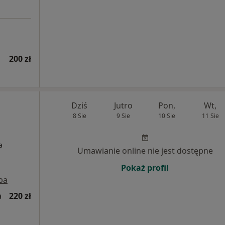
200 zł
Dziś
Jutro
Pon,
Wt,
8 Sie
9 Sie
10 Sie
11 Sie
a
Umawianie online nie jest dostępne
Pokaż profil
pa
a
220 zł