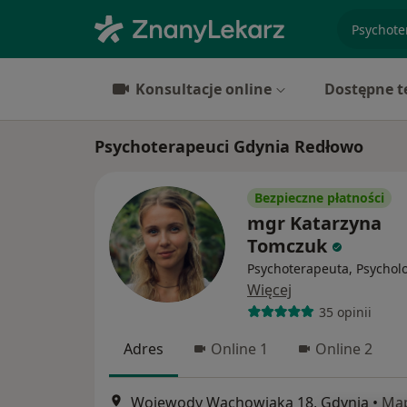
specjaliz
Konsultacje online
Dostępne t
Psychoterapeuci Gdynia Redłowo
Bezpieczne płatności
mgr Katarzyna
Tomczuk
Psychoterapeuta, Psychol
Więcej
35 opinii
Adres
Online 1
Online 2
Wojewody Wachowiaka 18, Gdynia
•
Ma