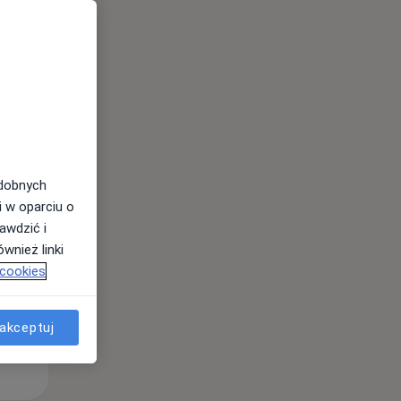
Śr,
Czw,
Pt,
12 Sie
13 Sie
14 Sie
odobnych
i w oparciu o
awdzić i
wnież linki
 cookies
akceptuj