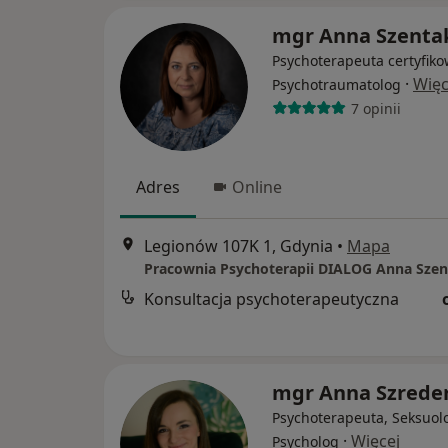
mgr Anna Szenta
Psychoterapeuta certyfiko
·
Więc
Psychotraumatolog
7 opinii
Adres
Online
Legionów 107K 1, Gdynia
•
Mapa
Pracownia Psychoterapii DIALOG Anna Sze
Konsultacja psychoterapeutyczna
mgr Anna Szrede
Psychoterapeuta, Seksuol
·
Więcej
Psycholog