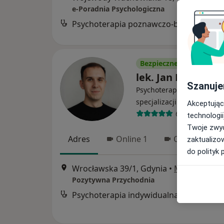
e-Poradnia Psychologiczna
Psychoterapia poznawczo-behawioraln
Bezpieczne płatności
lek. Jan Puchowsk
Szanuje
Psychoterapeuta, W trakci
·
specjalizacji (Psychiatra)
Akceptując
68 opinii
technologii
Twoje zwyc
Adres
Online 1
Online 2
zaktualizo
do polityk 
Wrocławska 39/1, Gdynia
•
Mapa
Pozytywna Przychodnia
Psychoterapia indywidualna