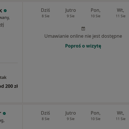
k
Dziś
Jutro
Pon,
Wt,
8 Sie
9 Sie
10 Sie
11 Sie
wany,
ej
Umawianie online nie jest dostępne
Poproś o wizytę
ntak
od 200 zł
r
Dziś
Jutro
Pon,
Wt,
8 Sie
9 Sie
10 Sie
11 Sie
og,