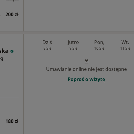
wsza wizyta)
200 zł
Dziś
Jutro
Pon,
Wt,
8 Sie
9 Sie
10 Sie
11 Sie
ska
·
og
Umawianie online nie jest dostępne
Poproś o wizytę
180 zł