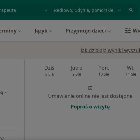
acja, badanie lub nazwisko
miasto lub dzielnica
erminy
Język
Przyjmuje dzieci
Wi
Jak działają wyniki wysz
Dziś
Jutro
Pon,
Wt,
8 Sie
9 Sie
10 Sie
11 Sie
·
og
Umawianie online nie jest dostępne
Poproś o wizytę
pa