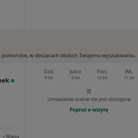
ia, pomorskie, w obszarach bliskich Twojemu wyszukiwaniu.
Dziś
Jutro
Pon,
Wt,
8 Sie
9 Sie
10 Sie
11 Sie
mek
Umawianie online nie jest dostępne
Poproś o wizytę
•
Mapa