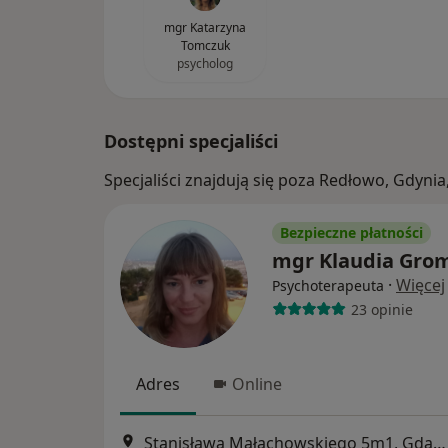
mgr Katarzyna
Tomczuk
psycholog
Dostępni specjaliści
Specjaliści znajdują się poza Redłowo, Gdyn
Bezpieczne płatności
mgr Klaudia Gro
·
Więcej
Psychoterapeuta
23 opinie
Adres
Online
Stanisława Małachowskiego 5m1, Gdańsk