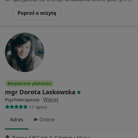
Poproś o wizytę
Bezpieczne płatności
mgr Dorota Laskowska
·
Więcej
Psychoterapeuta
11 opinii
Adres
Online
Rajska 1/5G lok.1, Gdańsk
•
Mapa