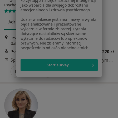
korzystają z narzędzi sztucznej inteligencji
·
Więcej
Psychoterapeuta, Psycholog
jako wsparcia dla swojego dobrostanu
emocjonalnego i zdrowia psychicznego.
6 opinii
Udział w ankiecie jest anonimowy, a wyniki
Adres
Online
będą analizowane i prezentowane
wyłącznie w formie zbiorczej. Pytania
dotyczące nastolatków są skierowane
Jesionowa 9, Gdańsk
•
Mapa
wyłącznie do rodziców lub opiekunów
prawnych. Nie zbieramy informacji
Gabinet Psychoterapeutyczny
bezpośrednio od osób niepełnoletnich.
Psychoterapia
220 zł
Specjalista nie oferuje umawiania online pod tym adresem.
Start survey
Poproś o wizytę