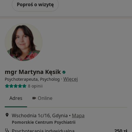
Poproś o wizytę
mgr Martyna Kęsik
·
Więcej
Psychoterapeuta, Psycholog
8 opinii
Adres
Online
Wschodnia 1c/16, Gdynia
•
Mapa
Pomorskie Centrum Psychiatrii
Psychoterapia indywidualna
250 zł