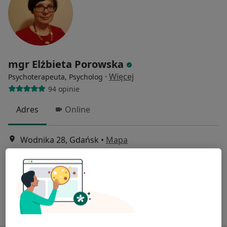
mgr Elżbieta Porowska
·
Więcej
Psychoterapeuta, Psycholog
94 opinie
Adres
Online
Wodnika 28, Gdańsk
•
Mapa
Gabinet psychologa Spaosowa
Psychoterapia
250 zł
Specjalista nie oferuje umawiania online pod tym adresem.
Poproś o wizytę