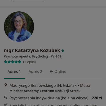
mgr Katarzyna Kozubek
·
Więcej
Psychoterapeuta, Psycholog
15 opinii
Adres 1
Adres 2
Online
Maurycego Beniowskiego 34, Gdańsk
•
Mapa
Mindset Academy Centrum Redukcji Stresu
Psychoterapia indywidualna (kolejna wizyta)
220 zł
Specjalista nie oferuje umawiania online pod tym adresem.