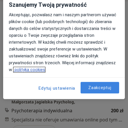
Szanujemy Twoją prywatność
Akceptując, pozwalasz nam i naszym partnerom używać
plików cookie (lub podobnych technologii) do zbierania
danych do celów statystycznych i dostarczania treści w
oparciu o Twoje zwyczaje przeglądania stron
internetowych. W każdej chwili możesz sprawdzić i
zaktualizować swoje preferencje w ustawieniach. W
mgr Małgorzata Jagielska
ustawieniach znajdziesz również linki do polityk
·
Więcej
Psychoterapeuta, Psycholog
prywatności stron trzecich. Więcej informacji znajdziesz
12 opinii
w
polityka cookies
Adres
Online 1
Online 2
Zaakceptuj
Edytuj ustawienia
Gryfa Pomorskiego 28/4, Gdynia
•
Mapa
Małgorzata Jagielska Psycholog,
Psychoterapia indywidualna
200 zł
Specjalista nie oferuje umawiania online pod tym adresem.