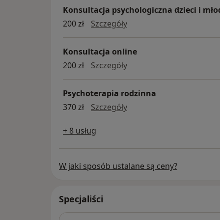
+48 739 986 938
Konsultacja psychologiczna dzieci i mło
kontakt@jesteswazny.pl
konsultacja psychologicz
200 zł
Szczegóły
Pamiętaj, że jesteś ważny!
Konsultacja online
konsultacja online
200 zł
Szczegóły
Psychoterapia rodzinna
psychoterapia rodzinna
370 zł
Szczegóły
+ 8 usług
W jaki sposób ustalane są ceny?
Specjaliści