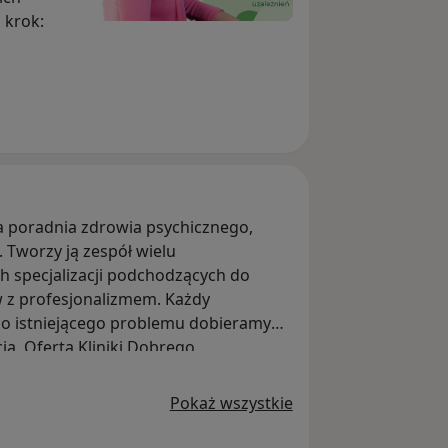
 krok:
0 lub 19:00
 poradnia zdrowia psychicznego,
9:00
. Tworzy ją zespół wielu
cjami i
 specjalizacji podchodzących do
w z profesjonalizmem. Każdy
do istniejącego problemu dobieramy
. Oferta Kliniki Dobrego
łych, młodzieży, par i rodzin.
ub szkole.
żej 13 roku życia.
Pokaż wszystkie