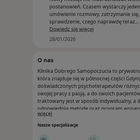
postanowień. Czasem wystarczy jeden
umówienie rozmowy, zatrzymanie się,
sprawdzenie, czego naprawdę teraz
potrzebujesz
Dowiedz się więcej
28/01/2026
Dostępność naszego zespołu w lutym:
szefowa mgr Anna Siwik
O nas
– poniedziałki, godz. 13:00, 14:00, 17:0
Klinika Dobrego Samopoczucia to prywatna
- środy, godz. 14:00, 15:00, 16:00 lub 1
która znajduje się w północnej części Gdyni
Spokojna przestrzeń na pracę nad emo
doświadczonych psychoterapeutów różnych
codziennym funkcjonowaniem.
swojej pracy z pasją, a do swoich pacjentó
traktowany jest w sposób indywidualny, a 
mgr Izabela Karolewska
odpowiednią metodę oraz program wsparcia
– poniedziałki, godz. 18:00 oraz 19:00
O nas
więcej
Samopoczucia skierowana jest do osób doros
Dla osób, które wolą wizyty po pracy l
Konsultacje przeznaczone są dla osób powy
Nasze specjalizacje
mgr Paulina Konarczuk
Oferta: