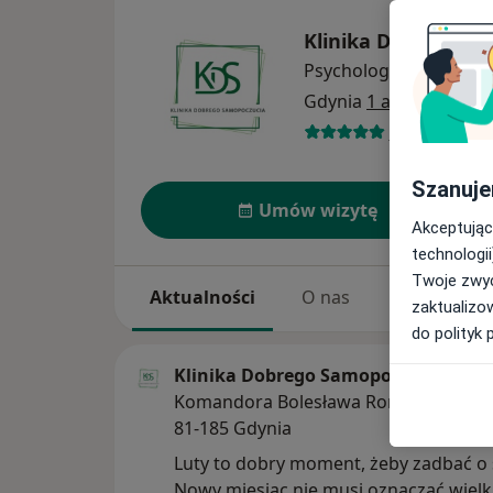
Klinika Dobrego S
Psychologia
więcej
Gdynia
1 adres
15 opinii
Szanuje
Umów wizytę
Akceptując
technologii
Twoje zwyc
Aktualności
O nas
Usługi
zaktualizo
do polityk 
Klinika Dobrego Samopoczucia
Komandora Bolesława Romanowskieg
81-185 Gdynia
Luty to dobry moment, żeby zadbać o 
Nowy miesiąc nie musi oznaczać wielk