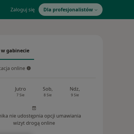
Zaloguj się
Dla profesjonalistów
 w gabinecie
 gabinecie
acja online
cja online
Jutro
Sob,
Ndz,
Pon,
Wt,
7 Sie
8 Sie
9 Sie
10 Sie
11 Si
inika nie udostępnia opcji umawiania
wizyt drogą online