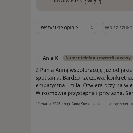
Dowiedz się w
na
Dowiedz się więcej
Szukaj w opi
Ania K
Numer telefonu zweryfikowany
A
Z Panią Anną współpracuję już od jakie
spotkania. Bardzo rzeczowa, konkretna
empatyczna i miła. Otwiera oczy na wi
W rozmowie przystępna i przyjazna. Se
19 marca 2026
•
mgr Anna Siwik
•
konsultacja psychotera