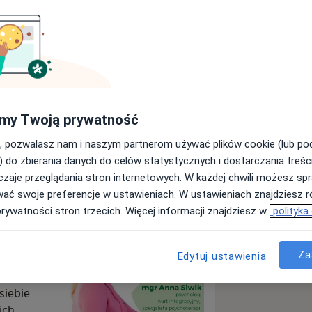
amopoczucia
my Twoją prywatność
Wyślij wiadomość
, pozwalasz nam i naszym partnerom używać plików cookie (lub p
) do zbierania danych do celów statystycznych i dostarczania treśc
zaje przeglądania stron internetowych. W każdej chwili możesz spr
Specjaliści
Adresy
Opinie
wać swoje preferencje w ustawieniach. W ustawieniach znajdziesz ró
prywatności stron trzecich. Więcej informacji znajdziesz w
polityka
o 38b/2,
Za
Edytuj ustawienia
siebie
ich