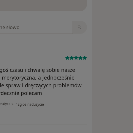
ięcej o opiniach
niach
goś czasu i chwalę sobie nasze
, merytoryczna, a jednocześnie
ele spraw i dręczących problemów.
rdecznie polecam
w opinii użytkownika Ania K
peutyczna
•
zgłoś nadużycie