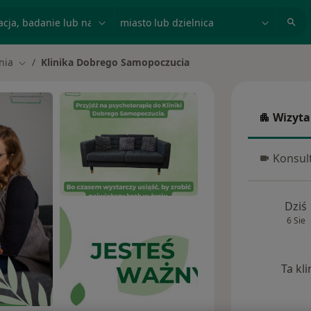
acja, badanie lub nazwisko
miasto lub dzielnica
nia
Klinika Dobrego Samopoczucia
asto
Zmień miasto
Wizyta
Wizyta w
Konsult
Konsulta
Dziś
6 Sie
Ta kl