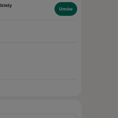
dzieży
Umów
na dzieci i młodzieży