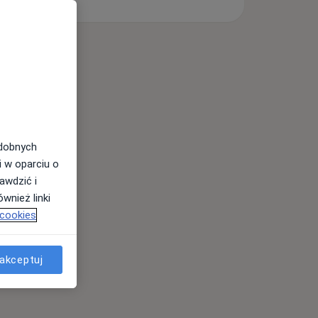
odobnych
i w oparciu o
awdzić i
wnież linki
 cookies
akceptuj