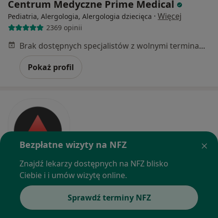
Centrum Medyczne Prime Medical
·
Więcej
Pediatria, Alergologia, Alergologia dziecięca
2369 opinii
Brak dostępnych specjalistów z wolnymi terminami w tym centrum medycznym.
Pokaż profil
Bezpłatne wizyty na NFZ
Znajdź lekarzy dostępnych na NFZ blisko
Ciebie i i umów wizytę online.
Bezpieczne płatności
Hemoklinika sp. z o.o.
Sprawdź terminy NFZ
·
Więcej
Pediatria, Hematologia, Chirurgia
1856 opinii