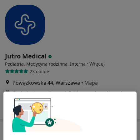
Jutro Medical
·
Więcej
Pediatria, Medycyna rodzinna, Interna
23 opinie
Powązkowska 44, Warszawa
•
Mapa
Brak dostępnych specjalistów z wolnymi terminami w tym centrum medycznym.
Pokaż profil