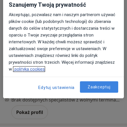
Szanujemy Twoją prywatność
Akceptując, pozwalasz nam i naszym partnerom używać
plików cookie (lub podobnych technologii) do zbierania
danych do celów statystycznych i dostarczania treści w
PsychoMedic.pl Klinika Psychologiczno-
oparciu o Twoje zwyczaje przeglądania stron
Psychiatryczna Warszawa ul. Lanciego 19
internetowych. W każdej chwili możesz sprawdzić i
(METRO NATOLIN)
zaktualizować swoje preferencje w ustawieniach. W
·
Więcej
Pediatria, Psychoterapia, Psychologia
ustawieniach znajdziesz również linki do polityk
1094 opinie
prywatności stron trzecich. Więcej informacji znajdziesz
w
polityka cookies
Adres 1
Adres 2
Zaakceptuj
Edytuj ustawienia
Jana Kasprowicza 48, Warszawa
•
Mapa
Brak dostępnych specjalistów z wolnymi terminami w tym centrum medycznym.
Pokaż profil