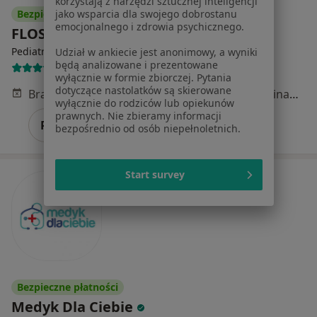
korzystają z narzędzi sztucznej inteligencji
Bezpieczne płatności
jako wsparcia dla swojego dobrostanu
emocjonalnego i zdrowia psychicznego.
FLOSMED
·
Więcej
Pediatria, Interna, Ginekologia
Udział w ankiecie jest anonimowy, a wyniki
będą analizowane i prezentowane
7391 opinii
wyłącznie w formie zbiorczej. Pytania
dotyczące nastolatków są skierowane
Brak dostępnych specjalistów z wolnymi terminami w tym centrum medycznym.
wyłącznie do rodziców lub opiekunów
prawnych. Nie zbieramy informacji
Pokaż profil
bezpośrednio od osób niepełnoletnich.
Start survey
Bezpieczne płatności
Medyk Dla Ciebie