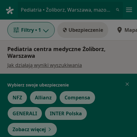
Me
Pediatria • Żoliborz, Warszawa, mazowieckie
Filtry
• 1
Ubezpieczenie
Map
Pediatria centra medyczne Żoliborz,
Warszawa
Jak działają wyniki wyszukiwania
Wybierz swoje ubezpieczenie
NFZ
Allianz
Compensa
GENERALI
INTER Polska
Zobacz więcej