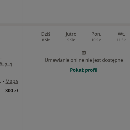
Dziś
Jutro
Pon,
Wt,
8 Sie
9 Sie
10 Sie
11 Sie
,
Umawianie online nie jest dostępne
Więcej
Pokaż profil
u9, Warszawa
•
Mapa
300 zł