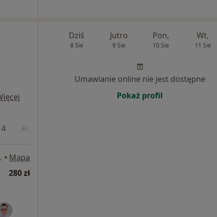
Dziś
Jutro
Pon,
Wt,
8 Sie
9 Sie
10 Sie
11 Sie
Umawianie online nie jest dostępne
Pokaż profil
Więcej
 4
Adres 5
j 97, Warszawa
•
Mapa
280 zł