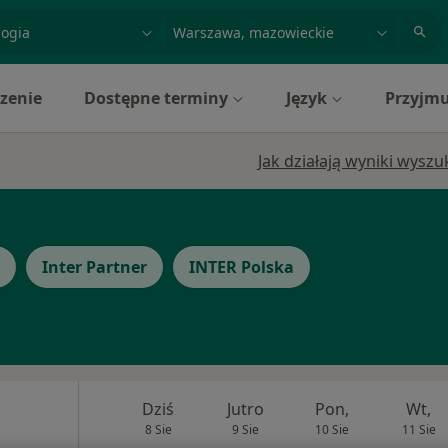
acja, badanie lub nazwisko
miasto lub dzielnica
zenie
Dostępne terminy
Język
Przyjmu
Jak działają wyniki wysz
Inter Partner
INTER Polska
Dziś
Jutro
Pon,
Wt,
8 Sie
9 Sie
10 Sie
11 Sie