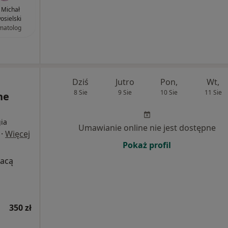
. Michał
sielski
matolog
Dziś
Jutro
Pon,
Wt,
8 Sie
9 Sie
10 Sie
11 Sie
ne
ia
Umawianie online nie jest dostępne
·
Więcej
Pokaż profil
łacą
350 zł