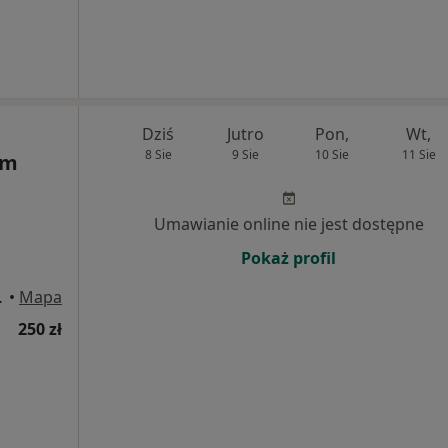
Dziś
Jutro
Pon,
Wt,
8 Sie
9 Sie
10 Sie
11 Sie
um
Umawianie online nie jest dostępne
Pokaż profil
, Warszawa
•
Mapa
250 zł