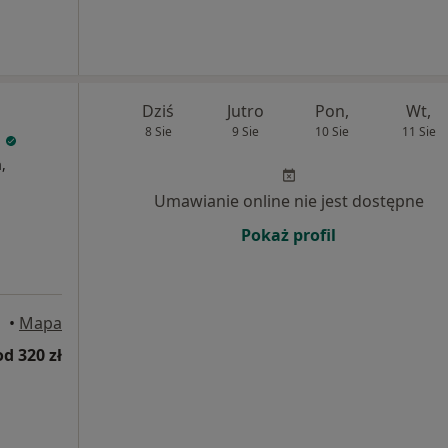
Dziś
Jutro
Pon,
Wt,
8 Sie
9 Sie
10 Sie
11 Sie
l
,
Umawianie online nie jest dostępne
Pokaż profil
•
Mapa
od 320 zł