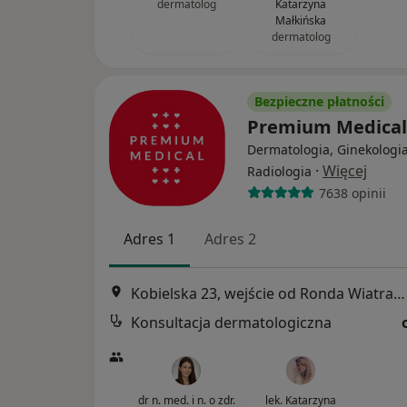
dermatolog
Katarzyna
Małkińska
dermatolog
Bezpieczne płatności
Premium Medica
Dermatologia, Ginekologia
·
Więcej
Radiologia
7638 opinii
Adres 1
Adres 2
Kobielska 23, wejście od Ronda Wiatraczna, Galeria Grochów, Warszawa
Konsultacja dermatologiczna
dr n. med. i n. o zdr.
lek. Katarzyna