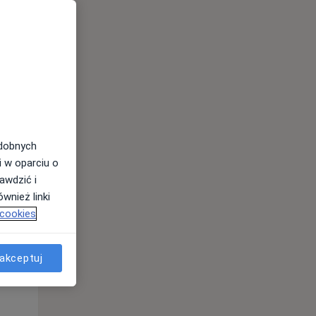
odobnych
i w oparciu o
awdzić i
wnież linki
 cookies
akceptuj