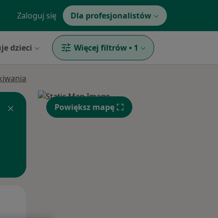
Zaloguj się
Dla profesjonalistów
je dzieci
Więcej filtrów
•
1
ukiwania
Powiększ mapę
Śr,
Czw,
Pt,
12 Sie
13 Sie
14 Sie