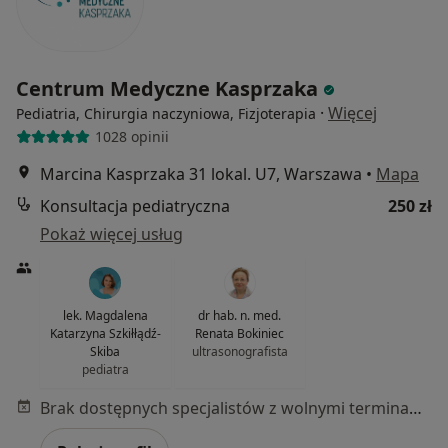
Centrum Medyczne Kasprzaka
·
Więcej
Pediatria, Chirurgia naczyniowa, Fizjoterapia
1028 opinii
Marcina Kasprzaka 31 lokal. U7, Warszawa
•
Mapa
Konsultacja pediatryczna
250 zł
Pokaż więcej usług
lek. Magdalena
dr hab. n. med.
Katarzyna Szkiłłądź-
Renata Bokiniec
Skiba
ultrasonografista
pediatra
Brak dostępnych specjalistów z wolnymi terminami w tym centrum medycznym.