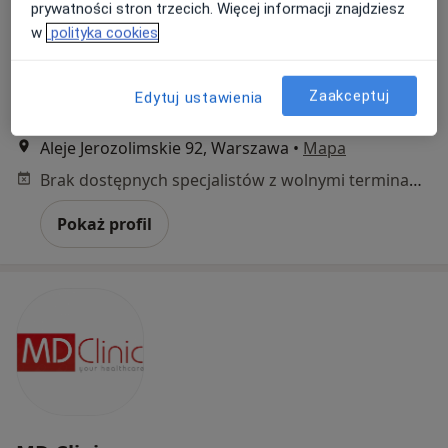
prywatności stron trzecich. Więcej informacji znajdziesz
·
Więcej
Pediatria, Interna, Gastrologia
w
polityka cookies
4867 opinii
Adres 1
Adres 2
Zaakceptuj
Edytuj ustawienia
Aleje Jerozolimskie 92, Warszawa
•
Mapa
Brak dostępnych specjalistów z wolnymi terminami w tym centrum medycznym.
Pokaż profil