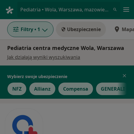
Me
Pediatria • Wola, Warszawa, mazowieckie
Filtry
• 1
Ubezpieczenie
Map
Pediatria centra medyczne Wola, Warszawa
Jak działają wyniki wyszukiwania
Wybierz swoje ubezpieczenie
NFZ
Allianz
Compensa
GENERALI