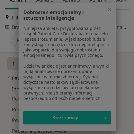
Dobrostan emocjonalny i
Filtrowa 62, Warszawa
•
Mapa
sztuczna inteligencja
Brak dostępnych specjalistów z wolnymi terminami w tym centrum medycznym.
Niniejsza ankieta, przygotowana przez
zespół Patient Care Doctoralia, ma na celu
lepsze zrozumienie, w jaki sposób ludzie
Pokaż profil
korzystają z narzędzi sztucznej inteligencji
jako wsparcia dla swojego dobrostanu
emocjonalnego i zdrowia psychicznego.
1
2
3
4
Udział w ankiecie jest anonimowy, a wyniki
będą analizowane i prezentowane
wyłącznie w formie zbiorczej. Pytania
Powiązane wyszukiwania
dotyczące nastolatków są skierowane
wyłącznie do rodziców lub opiekunów
Inne dzielnice w Warszawie
prawnych. Nie zbieramy informacji
Pediatria placówki Mokotów
bezpośrednio od osób niepełnoletnich.
Pediatria placówki Śródmieście
Start survey
Pediatria placówki Praga-Południe
Pediatria placówki Wola