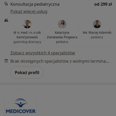
Konsultacja pediatryczna
od 299 zł
Pokaż więcej usług
dr n. med. i n. o zdr.
Katarzyna
lek. Maciej Adamski
Kamil Janowski
Zieniewska-Pingwara
pediatra
gastrolog dziecięcy
pediatra
Zobacz wszystkich 4 specjalistów
Brak dostępnych specjalistów z wolnymi terminami w tym centrum medycznym.
Pokaż profil