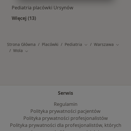
Pediatria placówki Ursynów
Więcej (13)
Więcej w kategorii: Inne dzielnice w Warszawi
Strona Główna
Placówki
Pediatria
Warszawa
Zmień miasto
Zmień 
Wola
Zmień miasto
Serwis
Regulamin
Polityka prywatności pacjentów
Polityka prywatności profesjonalistów
Polityka prywatności dla profesjonalistów, których