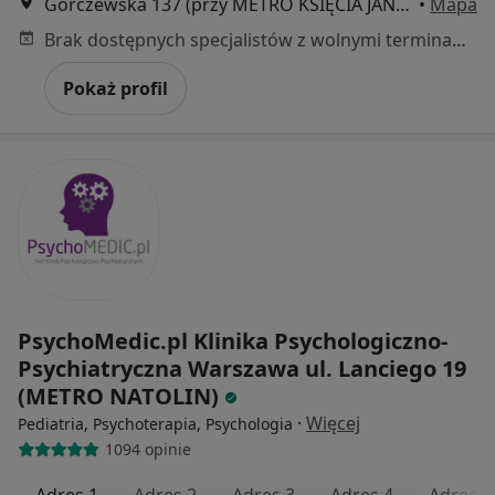
Górczewska 137 (przy METRO KSIĘCIA JANUSZA), Warszawa
•
Mapa
Brak dostępnych specjalistów z wolnymi terminami w tym centrum medycznym.
Pokaż profil
PsychoMedic.pl Klinika Psychologiczno-
Psychiatryczna Warszawa ul. Lanciego 19
(METRO NATOLIN)
·
Więcej
Pediatria, Psychoterapia, Psychologia
1094 opinie
Adres 1
Adres 2
Adres 3
Adres 4
Adres 5