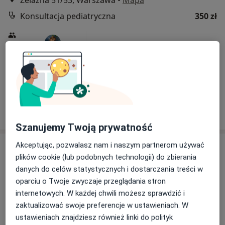
Żelazna 51/53, Warszawa
•
Mapa
Konsultacja pediatryczna
350 zł
lek. Anna Tarasiuk
pediatra
Brak dostępnych specjalistów z wolnymi terminami w tym centrum medycznym.
Pokaż profil
Szanujemy Twoją prywatność
Akceptując, pozwalasz nam i naszym partnerom używać
plików cookie (lub podobnych technologii) do zbierania
danych do celów statystycznych i dostarczania treści w
oparciu o Twoje zwyczaje przeglądania stron
internetowych. W każdej chwili możesz sprawdzić i
zaktualizować swoje preferencje w ustawieniach. W
ustawieniach znajdziesz również linki do polityk
Centrum Medyczne MediSpace