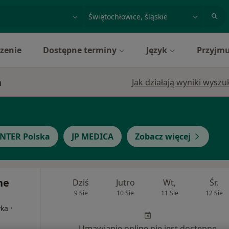
acja, badanie lub nazwisko
miasto lub dzielnica
zenie
Dostępne terminy
Język
Przyjmu
h
Jak działają wyniki wysz
INTER Polska
JP MEDICA
Zobacz więcej
ne
Dziś
Jutro
Wt,
Śr,
9 Sie
10 Sie
11 Sie
12 Sie
·
yka
Umawianie online nie jest dostępne