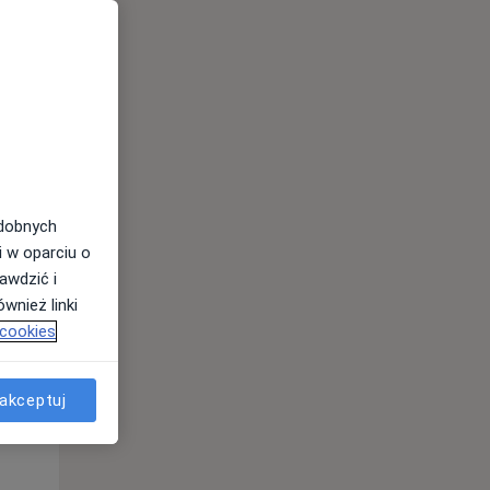
odobnych
Czw,
Pt,
Sob,
i w oparciu o
13 Sie
14 Sie
15 Sie
awdzić i
wnież linki
 cookies
akceptuj