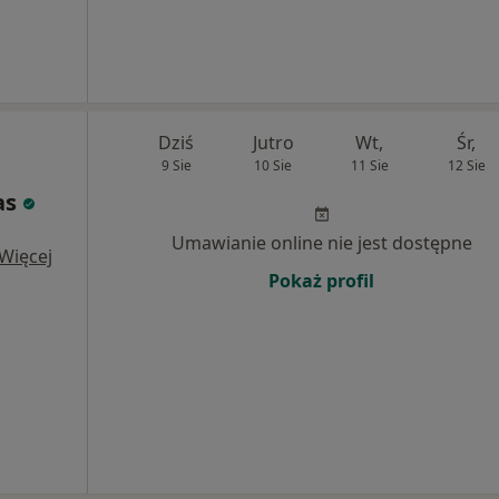
Dziś
Jutro
Wt,
Śr,
9 Sie
10 Sie
11 Sie
12 Sie
as
Umawianie online nie jest dostępne
Więcej
Pokaż profil