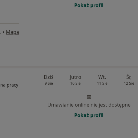
Pokaż profil
wice, Katowice
•
Mapa
Dziś
Jutro
Wt,
Śr,
9 Sie
10 Sie
11 Sie
12 Sie
yna pracy
Umawianie online nie jest dostępne
Pokaż profil