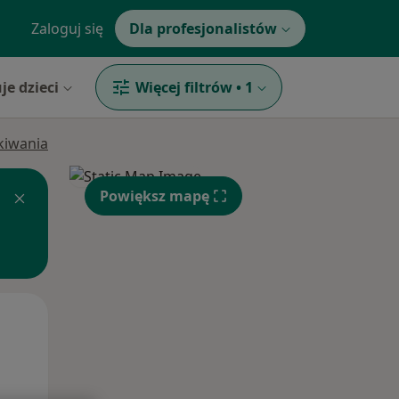
Zaloguj się
Dla profesjonalistów
je dzieci
Więcej filtrów
•
1
ukiwania
Powiększ mapę
Czw,
Pt,
Sob,
13 Sie
14 Sie
15 Sie