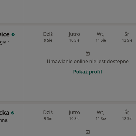
wice
Dziś
Jutro
Wt,
Śr,
9 Sie
10 Sie
11 Sie
12 Sie
·
ogia
Umawianie online nie jest dostępne
Pokaż profil
ecka
Dziś
Jutro
Wt,
Śr,
9 Sie
10 Sie
11 Sie
12 Sie
nna,