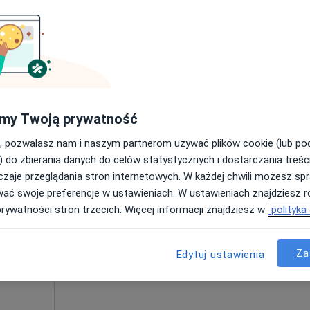
Pokaż profil
my Twoją prywatność
, pozwalasz nam i naszym partnerom używać plików cookie (lub p
.o.
Dziś
Jutro
Wt,
Śr,
) do zbierania danych do celów statystycznych i dostarczania treśc
9 Sie
10 Sie
11 Sie
12 Sie
·
ogia
zaje przeglądania stron internetowych. W każdej chwili możesz spr
wać swoje preferencje w ustawieniach. W ustawieniach znajdziesz ró
prywatności stron trzecich. Więcej informacji znajdziesz w
polityka
Umawianie online nie jest dostępne
Pokaż profil
Za
Edytuj ustawienia
 4