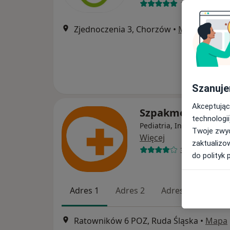
13 opinii
Zjednoczenia 3, Chorzów
•
Mapa
Szanuje
Akceptując
Szpakmed Sp. z o
technologii
Pediatria, Interna, Neurol
Twoje zwyc
Więcej
zaktualizo
38 opinii
do polityk 
Adres 1
Adres 2
Adres 3
Adres
Ratowników 6 POZ, Ruda Śląska
•
Mapa