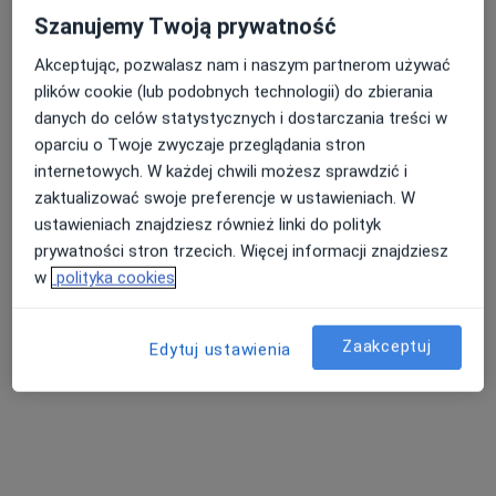
alergolog
alergolog
pediatra
Szanujemy Twoją prywatność
Zobacz wszystkich 6 specjalistów
Akceptując, pozwalasz nam i naszym partnerom używać
Brak dostępnych specjalistów z wolnymi terminami w tym centrum medycznym.
plików cookie (lub podobnych technologii) do zbierania
danych do celów statystycznych i dostarczania treści w
Pokaż profil
oparciu o Twoje zwyczaje przeglądania stron
internetowych. W każdej chwili możesz sprawdzić i
zaktualizować swoje preferencje w ustawieniach. W
ustawieniach znajdziesz również linki do polityk
prywatności stron trzecich. Więcej informacji znajdziesz
w
polityka cookies
Zaakceptuj
Edytuj ustawienia
Centrum Medyczne Art-Medica
·
Więcej
Pediatria, Gastrologia dziecięca, Stomatologia
513 opinii
Łabędzka 38, Gliwice
•
Mapa