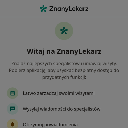
Me
Pediatria • Gliwice, śląskie
Filtry
• 1
Ubezpieczenie
Map
Pediatria placówki w Gliwicach
Witaj na ZnanyLekarz
Jak działają wyniki wyszukiwania
Znajdź najlepszych specjalistów i umawiaj wizyty.
Pobierz aplikację, aby uzyskać bezpłatny dostęp do
Wybierz swoje ubezpieczenie
przydatnych funkcji:
Allianz
PZU Zdrowie
Łatwo zarządzaj swoimi wizytami
Wysyłaj wiadomości do specjalistów
Otrzymuj powiadomienia