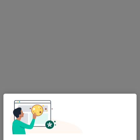
InCare Centrum Medyczne
·
Więcej
Pediatria, Alergologia, Alergologia dziecięca
930 opinii
Ignacego Daszyńskiego 34/2, Gliwice
•
Mapa
Konsultacja pediatryczna
270 zł
dr n. med. Katarzyna
lek. Marta
Katarzyna
Kowol-Trela
Brewczyńska
Zdziechowska