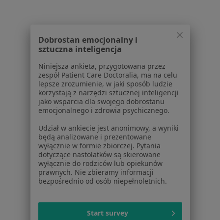
Wielospecjalistyczny Szpital -
Dobrostan emocjonalny i
Samodzielny Publiczny Zespół Opieki
sztuczna inteligencja
Zdrowotnej w Zgorzelcu
Niniejsza ankieta, przygotowana przez
·
Więcej
Pediatria, Interna, Kardiologia
zespół Patient Care Doctoralia, ma na celu
26 opinii
lepsze zrozumienie, w jaki sposób ludzie
korzystają z narzędzi sztucznej inteligencji
Pilchowice 42, Pilchowice
•
Mapa
jako wsparcia dla swojego dobrostanu
emocjonalnego i zdrowia psychicznego.
Brak dostępnych specjalistów z wolnymi terminami w tym centrum medycznym.
Udział w ankiecie jest anonimowy, a wyniki
będą analizowane i prezentowane
Pokaż profil
wyłącznie w formie zbiorczej. Pytania
dotyczące nastolatków są skierowane
wyłącznie do rodziców lub opiekunów
prawnych. Nie zbieramy informacji
1
2
3
bezpośrednio od osób niepełnoletnich.
Strona Główna
Placówki
Pediatria
Gliwice
Zmień miasto
Zmień mia
Start survey