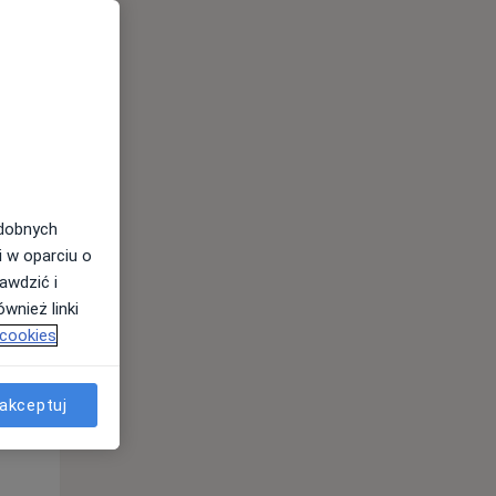
odobnych
i w oparciu o
awdzić i
wnież linki
 cookies
akceptuj
Pon,
Wt,
Śr,
10 Sie
11 Sie
12 Sie