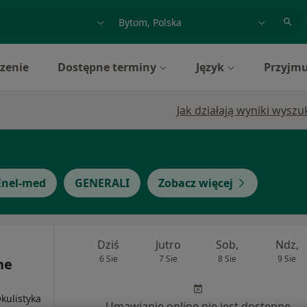
acja, badanie lub nazwisko
miasto lub dzielnica
zenie
Dostępne terminy
Język
Przyjmu
Jak działają wyniki wysz
Enel-med
GENERALI
Zobacz więcej
Dziś
Jutro
Sob,
Ndz,
6 Sie
7 Sie
8 Sie
9 Sie
ne
kulistyka
Umawianie online nie jest dostępne