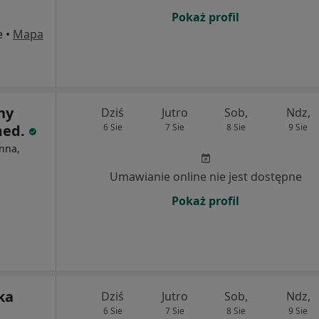
Pokaż profil
e
•
Mapa
ny
Dziś
Jutro
Sob,
Ndz,
med.
6 Sie
7 Sie
8 Sie
9 Sie
nna,
Umawianie online nie jest dostępne
Pokaż profil
ka
Dziś
Jutro
Sob,
Ndz,
6 Sie
7 Sie
8 Sie
9 Sie