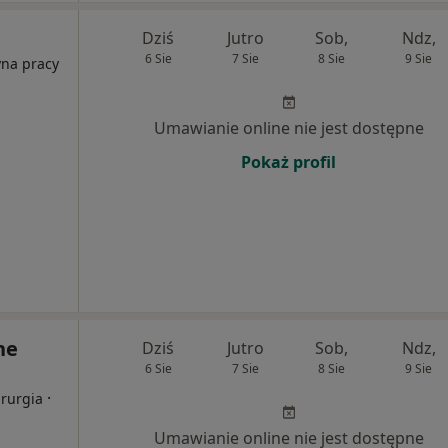
Dziś
Jutro
Sob,
Ndz,
6 Sie
7 Sie
8 Sie
9 Sie
yna pracy
Umawianie online nie jest dostępne
Pokaż profil
ne
Dziś
Jutro
Sob,
Ndz,
6 Sie
7 Sie
8 Sie
9 Sie
·
irurgia
Umawianie online nie jest dostępne