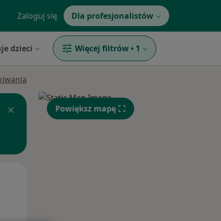
Zaloguj się
Dla profesjonalistów
je dzieci
Więcej filtrów
•
1
ukiwania
Powiększ mapę
Pon,
Wt,
Śr,
10 Sie
11 Sie
12 Sie