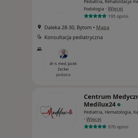
Pediatria, Rehabilitacja 
·
Więcej
Podologia
195 opinii
Daleka 28-30, Bytom
•
Mapa
Konsultacja pediatryczna
dr n. med. Jacek
Zeckei
pediatra
Centrum Medycz
Medilux24
Pediatria, Hematologia, K
·
Więcej
970 opinii