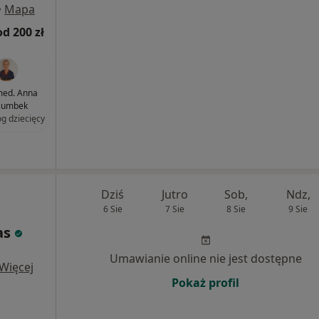
•
Mapa
od 200 zł
 med. Anna
zumbek
og dziecięcy
Dziś
Jutro
Sob,
Ndz,
6 Sie
7 Sie
8 Sie
9 Sie
as
Umawianie online nie jest dostępne
Więcej
Pokaż profil