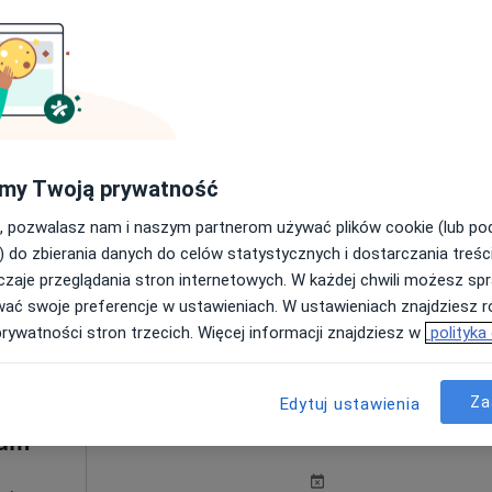
Pokaż profil
200 zł
my Twoją prywatność
, pozwalasz nam i naszym partnerom używać plików cookie (lub p
tarzyna Anna
) do zbierania danych do celów statystycznych i dostarczania treśc
chnik
atolog
zaje przeglądania stron internetowych. W każdej chwili możesz spr
iecięcy
wać swoje preferencje w ustawieniach. W ustawieniach znajdziesz ró
prywatności stron trzecich. Więcej informacji znajdziesz w
polityka
Za
Edytuj ustawienia
Dziś
Jutro
Sob,
Ndz,
6 Sie
7 Sie
8 Sie
9 Sie
rum