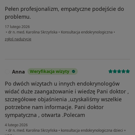
Pełen profesjonalizm, empatyczne podejście do
problemu.
17 lutego 2026
•
dr n. med. Karolina Skrzyńska
•
Konsultacja endokrynologiczna
•
w opinii użytkownika Joanna
zgłoś nadużycie
Anna
Weryfikacja wizyty
A
Po dwóch wizytach u innych endokrynologów
widać duże zaangażowanie i wiedzę Pani doktor ,
szczegółowe objaśnienia ,uzyskaliśmy wszelkie
potrzebne nam informacje. Pani doktor
sympatyczna , otwarta .Polecam
4 lutego 2026
•
dr n. med. Karolina Skrzyńska
•
konsultacja endokrynologiczna dzieci +