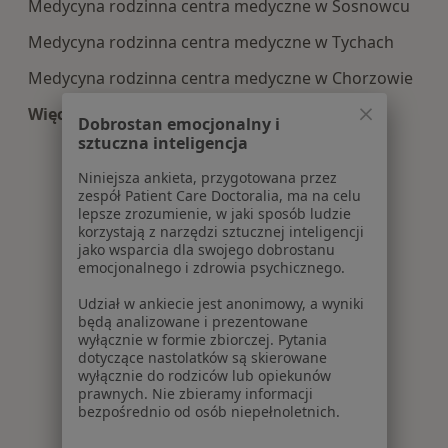
Medycyna rodzinna centra medyczne w Sosnowcu
Medycyna rodzinna centra medyczne w Tychach
Medycyna rodzinna centra medyczne w Chorzowie
Więcej (3)
Dobrostan emocjonalny i
Więcej w kategorii: Centra medyczne Medycyna 
sztuczna inteligencja
Niniejsza ankieta, przygotowana przez
zespół Patient Care Doctoralia, ma na celu
lepsze zrozumienie, w jaki sposób ludzie
korzystają z narzędzi sztucznej inteligencji
jako wsparcia dla swojego dobrostanu
emocjonalnego i zdrowia psychicznego.
Udział w ankiecie jest anonimowy, a wyniki
będą analizowane i prezentowane
wyłącznie w formie zbiorczej. Pytania
dotyczące nastolatków są skierowane
wyłącznie do rodziców lub opiekunów
prawnych. Nie zbieramy informacji
bezpośrednio od osób niepełnoletnich.