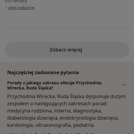
USG tarczycy
w opinii użytkownika Anna
•
zgłoś nadużycie
Zobacz więcej
Najczęściej zadawane pytania
Porady z jakiego zakresu oferuje Przychodnia
Wirecka, Ruda Śląska?
Przychodnia Wirecka, Ruda Śląska dysponuje dużym
zespołem o następujących zakresach porad:
medycyna rodzinna, interna, diagnostyka,
diabetologia dziecięca, endokrynologia dziecięca,
kardiologia, ultrasonografia, pediatria.