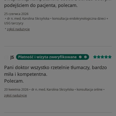
podejściem do pacjenta, polecam.
25 czerwca 2026
•
dr n. med. Karolina Skrzyńska
•
konsultacja endokrynologiczna dzieci +
USG tarczycy
w opinii użytkownika Zuzanna
•
zgłoś nadużycie
JS
Płatność i wizyta zweryfikowane
J
Pani doktor wszystko rzetelnie tłumaczy, bardzo
miła i kompetentna.
Polecam.
20 kwietnia 2026
•
dr n. med. Karolina Skrzyńska
•
konsultacja online
•
w opinii użytkownika JS
zgłoś nadużycie