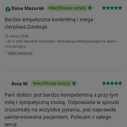
Ilona Mazurek
Weryfikacja wizyty
I
Bardzo empatyczna konkretną i mega
cierpliwa.Dziekuje
25 marca 2026
•
dr n. med. Karolina Skrzyńska
•
konsultacja endokrynologiczna dzieci +
USG tarczycy
w opinii użytkownika Ilona Mazurek
•
zgłoś nadużycie
Ania W.
Weryfikacja wizyty
A
Pani doktor jest bardzo kompetentną a przy tym
miłą i sympatyczną osobą. Odpowiada w sposob
zrozumiały na wszystkie pytania, jest naprawdę
zainteresowana pacjentem. Polecam z całego
serca