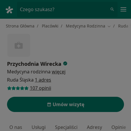
Me
Czego szukasz?
Strona Główna
Placówki
Medycyna Rodzinna
Ruda 
Zmień mias
Przychodnia Wirecka
Medycyna rodzinna
więcej
Ruda Śląska
1 adres
107 opinii
Umów wizytę
O nas
Usługi
Specjaliści
Adresy
Opinie