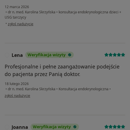
12 marca 2026
•
dr n. med. Karolina Skrzyńska
•
konsultacja endokrynologiczna dzieci +
USG tarczycy
w opinii użytkownika Ania W.
•
zgłoś nadużycie
Lena
Weryfikacja wizyty
L
Profesjonalne i pełne zaangażowanie podejście
do pacjenta przez Panią doktor.
18 lutego 2026
•
dr n. med. Karolina Skrzyńska
•
Konsultacja endokrynologiczna
•
w opinii użytkownika Lena
zgłoś nadużycie
Joanna
Weryfikacja wizyty
J