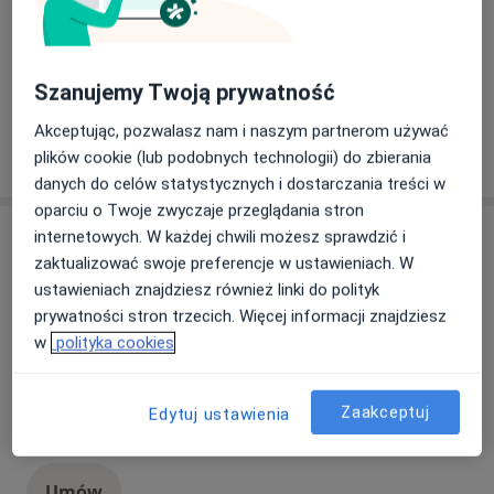
konsultacja online
150 zł
Szczegóły
Umów
Szanujemy Twoją prywatność
Akceptując, pozwalasz nam i naszym partnerom używać
plików cookie (lub podobnych technologii) do zbierania
W jaki sposób ustalane są ceny?
danych do celów statystycznych i dostarczania treści w
oparciu o Twoje zwyczaje przeglądania stron
Specjaliści
internetowych. W każdej chwili możesz sprawdzić i
zaktualizować swoje preferencje w ustawieniach. W
Wszystkie
ustawieniach znajdziesz również linki do polityk
prywatności stron trzecich. Więcej informacji znajdziesz
w
polityka cookies
dr n. med. Karolina Skrzyńska
Popularny
Zaakceptuj
Endokrynolog dziecięcy
Edytuj ustawienia
309 opinii
Umów