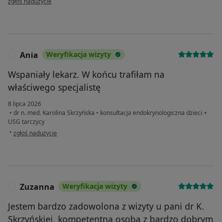
zgłoś nadużycie
Ania
Weryfikacja wizyty
A
Wspaniały lekarz. W końcu trafiłam na
właściwego specjalistę
8 lipca 2026
•
dr n. med. Karolina Skrzyńska
•
konsultacja endokrynologiczna dzieci +
USG tarczycy
w opinii użytkownika Ania
•
zgłoś nadużycie
Zuzanna
Weryfikacja wizyty
Z
Jestem bardzo zadowolona z wizyty u pani dr K.
Skrzyńskiej, kompetentna osoba z bardzo dobrym