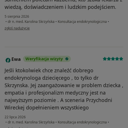
wiedzą, doświadczeniem i ludzkim podejściem.
5 sierpnia 2026
•
dr n. med. Karolina Skrzyńska
•
Konsultacja endokrynologiczna
•
w opinii użytkownika Anna Wolany-Baksik
zgłoś nadużycie
Ewa
Weryfikacja wizyty
E
Jeśli ktokolwiek chce znaleźć dobrego
endokrynologa dziecięcego , to tylko dr
Skrzynska. Jej zaangażowanie w problem dziecka ,
empatia i profesjonalizm medyczny jest na
najwyższym poziomie . A sceneria Przychodni
Wireckej dopełnieniem wszystkiego
22 lipca 2026
•
dr n. med. Karolina Skrzyńska
•
Konsultacja endokrynologiczna
•
w opinii użytkownika Ewa