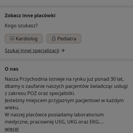
Zobacz inne placówki
Kogo szukasz?
Kardiolog
Pediatra
Szukaj innej specjalizacji
O nas
Nasza Przychodnia istnieje na rynku już ponad 30 lat,
dbamy o zaufanie naszych pacjentów świadcząc usługi
z zakresu POZ oraz specjalistki.
Jesteśmy miejscem przyjaznym pacjentowi w każdym
wieku.
W naszej placówce posiadamy laboratorium
medyczne, pracownię USG, UKG oraz EKG.
O nas
Oferujemy opiekę specjalistyczną lekarza kardiologa
więcej