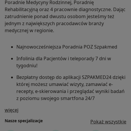
Poradnie Medycyny Rodzinnej, Poradnię
Rehabilitacyjną oraz 4 pracownie diagnostyczne. Dając
zatrudnienie ponad dwustu osobom jesteśmy też
jednym z największych pracodawców branży
medycznej w regionie.
Najnowocześniejsza Poradnia POZ Szpakmed
Infolinia dla Pacjentów i teleporady 7 dni w
tygodniu!
Bezpłatny dostęp do aplikacji SZPAKMED24 dzięki
której możesz umawiać wizyty, zamawiać e-
recepty, e-skierowania i przeglądać wyniki badań
z poziomu swojego smartfona 24/7
O nas
więcej
Zamówienia na e-recepty realizowane średnio do
dwóch godzin
Nasze specjalizacje
Pokaż wszystkie
Bezpłatny transport medyczny