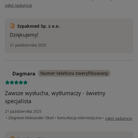
w opinii użytkownika Alicja
zgłoś nadużycie
Szpakmed Sp. z o.o.
Dziękujemy!
21 października 2025
Dagmara
Numer telefonu zweryfikowany
D
Zawsze wysłucha, wytłumaczy - świetny
specjalista
21 października 2025
w opinii użytkown
•
Zbigniew Aleksander Okoń
•
konsultacja internistyczna
•
zgłoś nadużycie