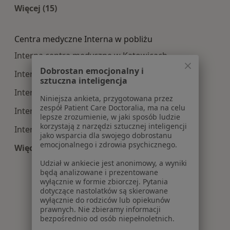
Więcej (15)
Więcej w kategorii: Najczęście leczone choroby
Centra medyczne Interna w pobliżu
Interna centra medyczne w Katowicach
Dobrostan emocjonalny i
Interna centra medyczne w Gliwicach
sztuczna inteligencja
Interna centra medyczne w Sosnowcu
Niniejsza ankieta, przygotowana przez
zespół Patient Care Doctoralia, ma na celu
Interna centra medyczne w Zabrzu
lepsze zrozumienie, w jaki sposób ludzie
korzystają z narzędzi sztucznej inteligencji
Interna centra medyczne w Tychach
jako wsparcia dla swojego dobrostanu
emocjonalnego i zdrowia psychicznego.
Więcej (14)
Więcej w kategorii: Centra medyczne Interna w
Udział w ankiecie jest anonimowy, a wyniki
będą analizowane i prezentowane
wyłącznie w formie zbiorczej. Pytania
dotyczące nastolatków są skierowane
wyłącznie do rodziców lub opiekunów
prawnych. Nie zbieramy informacji
bezpośrednio od osób niepełnoletnich.