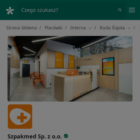
Me
Czego szukasz?
Strona Główna
Placówki
Interna
Ruda Śląska
Zmień miasto
Zmień
Szpakmed Sp. z o.o.