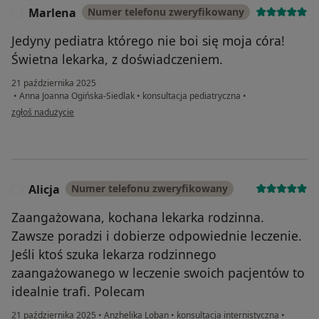
Marlena
Numer telefonu zweryfikowany
M
Jedyny pediatra którego nie boi się moja córa!
Świetna lekarka, z doświadczeniem.
21 października 2025
•
Anna Joanna Ogińska-Siedlak
•
konsultacja pediatryczna
•
w opinii użytkownika Marlena
zgłoś nadużycie
Alicja
Numer telefonu zweryfikowany
A
Zaangażowana, kochana lekarka rodzinna.
Zawsze poradzi i dobierze odpowiednie leczenie.
Jeśli ktoś szuka lekarza rodzinnego
zaangażowanego w leczenie swoich pacjentów to
idealnie trafi. Polecam
21 października 2025
•
Anzhelika Loban
•
konsultacja internistyczna
•