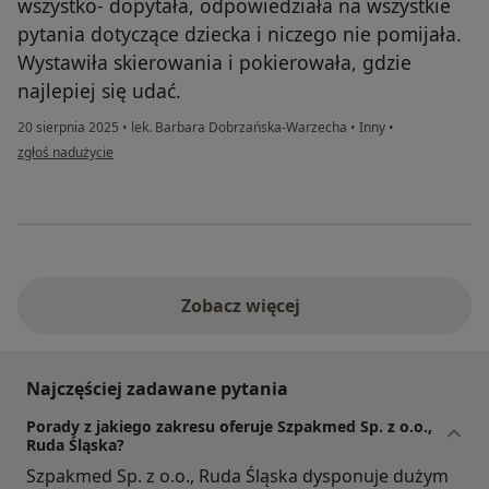
wszystko- dopytała, odpowiedziała na wszystkie
pytania dotyczące dziecka i niczego nie pomijała.
Wystawiła skierowania i pokierowała, gdzie
najlepiej się udać.
20 sierpnia 2025
•
lek. Barbara Dobrzańska-Warzecha
•
Inny
•
w opinii użytkownika Karolina
zgłoś nadużycie
Zobacz więcej
Najczęściej zadawane pytania
Porady z jakiego zakresu oferuje Szpakmed Sp. z o.o.,
Ruda Śląska?
Szpakmed Sp. z o.o., Ruda Śląska dysponuje dużym