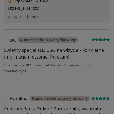
Szpakmed Sp. z o.o.
Dziękuję bardzo!
21 października 2025
DC
Numer telefonu zweryfikowany
D
Świetny specjalista, USG na wizycie - konkretne
informacje i leczenie. Polecam!
1 października 2025
•
dr n. med. Wojciech Romanowski
•
Inny
•
w opinii użytkownika DC
zgłoś nadużycie
Karolina
Numer telefonu zweryfikowany
K
Polecam Panią Doktor! Bardzo miła, wyjaśniła