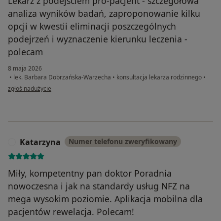
Lekarz z podejściem pro-pacjent - szczegółowa
analiza wyników badań, zaproponowanie kilku
opcji w kwestii eliminacji poszczególnych
podejrzeń i wyznaczenie kierunku leczenia -
polecam
8 maja 2026
•
lek. Barbara Dobrzańska-Warzecha
•
konsultacja lekarza rodzinnego
•
w opinii użytkownika Krzysztof
zgłoś nadużycie
Katarzyna
Numer telefonu zweryfikowany
K
Miły, kompetentny pan doktor Poradnia
nowoczesna i jak na standardy usług NFZ na
mega wysokim poziomie. Aplikacja mobilna dla
pacjentów rewelacja. Polecam!