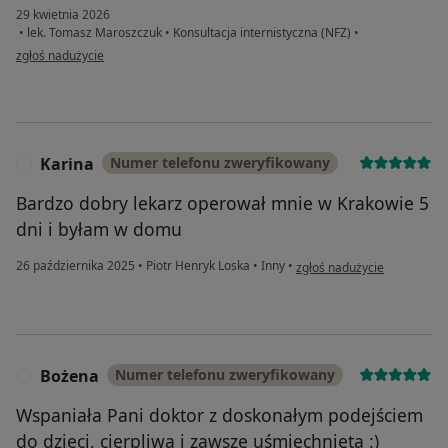
29 kwietnia 2026
•
lek. Tomasz Maroszczuk
•
Konsultacja internistyczna (NFZ)
•
w opinii użytkownika Katarzyna
zgłoś nadużycie
Karina
Numer telefonu zweryfikowany
K
Bardzo dobry lekarz operował mnie w Krakowie 5
dni i byłam w domu
w opinii użytkownika Karina
26 października 2025
•
Piotr Henryk Loska
•
Inny
•
zgłoś nadużycie
Bożena
Numer telefonu zweryfikowany
B
Wspaniała Pani doktor z doskonałym podejściem
do dzieci, cierpliwa i zawsze uśmiechnięta :)