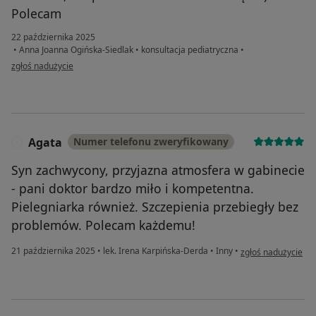
Polecam
22 października 2025
•
Anna Joanna Ogińska-Siedlak
•
konsultacja pediatryczna
•
w opinii użytkownika Bożena
zgłoś nadużycie
Agata
Numer telefonu zweryfikowany
A
Syn zachwycony, przyjazna atmosfera w gabinecie
- pani doktor bardzo miło i kompetentna.
Pielegniarka również. Szczepienia przebiegły bez
problemów. Polecam każdemu!
w opinii użytkowni
21 października 2025
•
lek. Irena Karpińska-Derda
•
Inny
•
zgłoś nadużycie