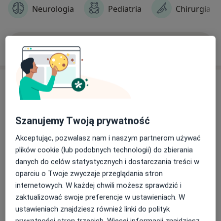
Neurologia
Pediatria
Chirurgia
Nielimitowany dostęp do wszystkich Poradni
Rodzinnych Szpakmed w ramach jednej
deklaracji
Zobacz więcej
Empatyczni, zaangażowani i doświadczeni
lekarze.
Usługi
Wizyty bez ryzyka – w całej placówce pracuje
wydajny system wentylacji mechanicznej z
Wszystkie
filtrami HEPA usuwającymi 99,99% wirusów,
Szanujemy Twoją prywatność
roztoczy i bakterii w czasie rzeczywistym.
Akceptując, pozwalasz nam i naszym partnerom używać
Wsparcie lekarzy ponad 30 specjalizacji z
Konsultacja internistyczna (NFZ)
plików cookie (lub podobnych technologii) do zbierania
placówki Szpakmed Specjalistyka.
danych do celów statystycznych i dostarczania treści w
Konsultacja internistyczna 
Darmowa usługa
Szczegóły
oparciu o Twoje zwyczaje przeglądania stron
Przychodnia bez barier – placówka
internetowych. W każdej chwili możesz sprawdzić i
Umów
zaprojektowana od podstaw dla osób
zaktualizować swoje preferencje w ustawieniach. W
niepełnosprawnych
ustawieniach znajdziesz również linki do polityk
prywatności stron trzecich. Więcej informacji znajdziesz