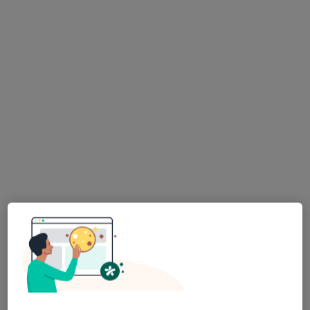
Centrum Medyczne STIM
·
Więcej
Pediatria, Położnictwo, Ginekologia
438 opinii
Mikołaja Kopernika 24, Dąbrowa Górnicza
•
Mapa
Konsultacja pediatryczna
220 zł
lek. Aleksandra
Wiśniewska
pediatra