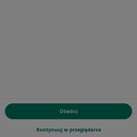
Brak dostępnych specjalistów z wolnymi terminami w tym centrum medycznym.
Pokaż profil
Bezpieczne płatności
Allmedis - Gabinety Lekarskie Vistula
Clinic
Otwórz
·
Więcej
Pediatria, Alergologia, Interna
3828 opinii
Kontynuuj w przeglądarce
Konsultacja online
250 zł