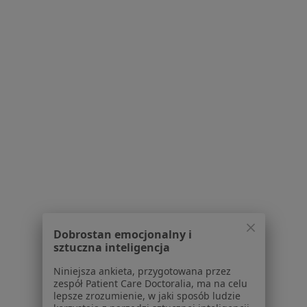
Bezpieczne płatności
Centrum Terapii ALMA
·
Więcej
Pediatria, Psychoterapia, Psychiatria
4354 opinie
Konsultacja pediatryczna
300 zł
lek. Łukasz Hutnik
lek. Marlena
lek. Przemysław
pediatra
Mechlińska
Piwowarczyk
pediatra
pediatra
Brak dostępnych specjalistów z wolnymi terminami w tym centrum medycznym.
Dobrostan emocjonalny i
sztuczna inteligencja
Pokaż profil
Niniejsza ankieta, przygotowana przez
zespół Patient Care Doctoralia, ma na celu
lepsze zrozumienie, w jaki sposób ludzie