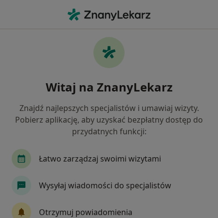
Me
Pediatria • Sosnowiec, śląskie
Filtry
• 1
Ubezpieczenie
Map
Pediatria placówki w Sosnowcu
Witaj na ZnanyLekarz
Jak działają wyniki wyszukiwania
Znajdź najlepszych specjalistów i umawiaj wizyty.
Pobierz aplikację, aby uzyskać bezpłatny dostęp do
Wybierz swoje ubezpieczenie
przydatnych funkcji:
INTER Polska
LUX MED
Medica Polska
Łatwo zarządzaj swoimi wizytami
Wysyłaj wiadomości do specjalistów
Otrzymuj powiadomienia