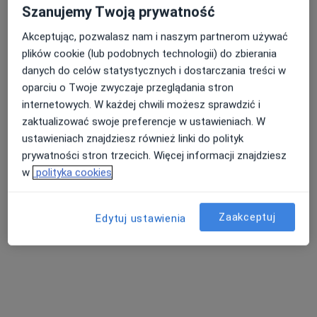
Brak dostępnych specjalistów z wolnymi terminami w tym centrum medycznym.
Szanujemy Twoją prywatność
Akceptując, pozwalasz nam i naszym partnerom używać
Pokaż profil
plików cookie (lub podobnych technologii) do zbierania
danych do celów statystycznych i dostarczania treści w
oparciu o Twoje zwyczaje przeglądania stron
internetowych. W każdej chwili możesz sprawdzić i
zaktualizować swoje preferencje w ustawieniach. W
ustawieniach znajdziesz również linki do polityk
prywatności stron trzecich. Więcej informacji znajdziesz
w
polityka cookies
Centrum Medyczne NZOZ Twoje Zdrowie
Zaakceptuj
Edytuj ustawienia
·
Więcej
Pediatria, Interna, Chirurgia
470 opinii
Naftowa 13, Sosnowiec
•
Mapa
Konsultacja pediatryczna
250 zł