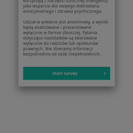
korzystają z narzędzi sztucznej inteligencji
jako wsparcia dla swojego dobrostanu
emocjonalnego i zdrowia psychicznego.
Udział w ankiecie jest anonimowy, a wyniki
będą analizowane i prezentowane
wyłącznie w formie zbiorczej. Pytania
dotyczące nastolatków są skierowane
wyłącznie do rodziców lub opiekunów
Bezpieczne płatności
prawnych. Nie zbieramy informacji
Medical Centrum
bezpośrednio od osób niepełnoletnich.
·
Więcej
Pediatria, Chirurgia, Dietetyka
4479 opinii
Start survey
Konsultacja online
250 zł
Pokaż więcej usług
dr n. med. Monika
dr n. med. Monika
Kusz
Wojciechowska
pediatra
nefrolog dziecięcy