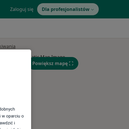
Zaloguj się
Dla profesjonalistów
ukiwania
Powiększ mapę
Śr,
Czw,
Pt,
12 Sie
13 Sie
14 Sie
odobnych
i w oparciu o
awdzić i