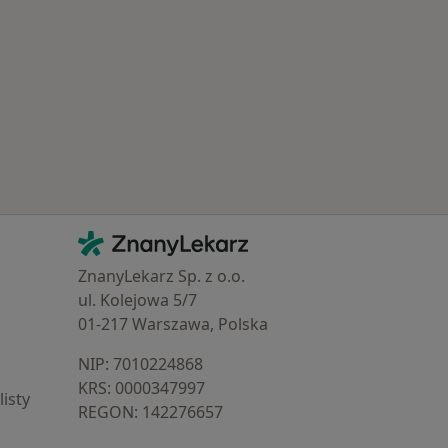
Kontakt
ZnanyLekarz - Strona główna
ZnanyLekarz Sp. z o.o.
ul. Kolejowa 5/7
01-217 Warszawa, Polska
NIP: ⁠7010224868
KRS: ⁠0000347997
isty
REGON: ⁠142276657