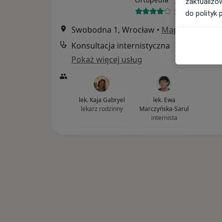
zaktualizo
337 opinii
do polityk 
Swobodna 1, Wrocław
•
Mapa
Konsultacja internistyczna
Pokaż więcej usług
lek. Kaja Gabryel
lek. Ewa
lekarz rodzinny
Marczyńska-Sarul
internista