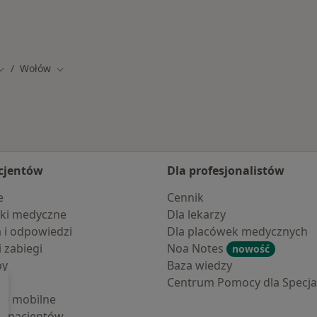
Wołów
Zmień miasto
Zmień miasto
cjentów
Dla profesjonalistów
e
Cennik
ki medyczne
Dla lekarzy
a i odpowiedzi
Dla placówek medycznych
i zabiegi
Noa Notes
nowość
by
Baza wiedzy
Centrum Pomocy dla Specjal
cje mobilne
la pacjentów