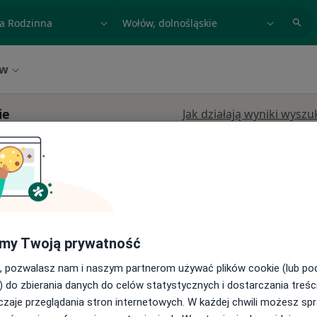
acja, badanie lub nazwisko
miasto lub dzielnica
ów
ie
Jak działają wyniki wysz
ąskie, w obszarach bliskich Twojemu wyszukiwaniu.
ne LUX
Dziś
Jutro
Pon,
Wt,
my Twoją prywatność
8 Sie
9 Sie
10 Sie
11 Sie
w, ul.
, pozwalasz nam i naszym partnerom używać plików cookie (lub p
) do zbierania danych do celów statystycznych i dostarczania treśc
Umawianie online nie jest dostępne
na,
zaje przeglądania stron internetowych. W każdej chwili możesz spr
Pokaż profil