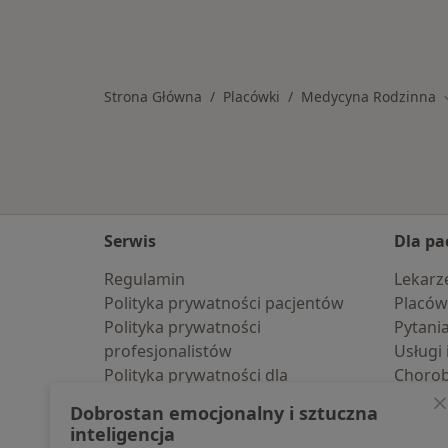
Strona Główna
Placówki
Medycyna Rodzinna
Serwis
Dla pa
Regulamin
Lekarz
Polityka prywatności pacjentów
Placów
Polityka prywatności
Pytani
profesjonalistów
Usługi 
Polityka prywatności dla
Choro
profesjonalistów, których dane
Pomoc
Dobrostan emocjonalny i sztuczna
pozyskaliśmy samodzielnie
Aplika
inteligencja
Polityka cookies
Blog d