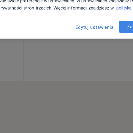
wać swoje preferencje w ustawieniach. W ustawieniach znajdziesz ró
prywatności stron trzecich. Więcej informacji znajdziesz w
polityka
Za
od 259 zł
Edytuj ustawienia