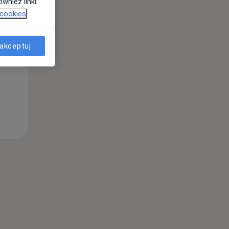
wnież linki
 cookies
akceptuj