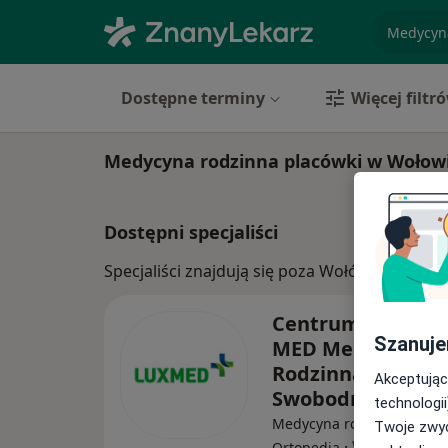
specjaliz
Dostępne terminy
Więcej filtr
Medycyna rodzinna placówki w Wołow
Dostępni specjaliści
Specjaliści znajdują się poza Wołów, dolnośl
Centrum Medycz
Szanuje
MED Medycyna
Rodzinna – Wrocła
Akceptując
Swobodna 1
technologii
Medycyna rodzinna, Inter
Twoje zwyc
·
Więcej
Ortopedia