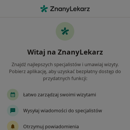
Me
Laryngologia • Wołów, dolnośląskie
Filtry
• 1
Mapa
Laryngologia placówki w Wołowie
Witaj na ZnanyLekarz
Jak działają wyniki wyszukiwania
Znajdź najlepszych specjalistów i umawiaj wizyty.
Pobierz aplikację, aby uzyskać bezpłatny dostęp do
przydatnych funkcji:
Łatwo zarządzaj swoimi wizytami
Wysyłaj wiadomości do specjalistów
MANAMEDICA Centrum Medyczne
·
Więcej
Laryngologia, Psychiatria, Chirurgia
Otrzymuj powiadomienia