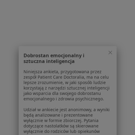
Centrum Medyczne AUDIKA- Wrocław
·
Więcej
Laryngologia, Kardiologia, Onkologia
1283 opinie
ul. Komandorska 53L, Wrocław
•
Mapa
Dobrostan emocjonalny i
sztuczna inteligencja
Konsultacja laryngologiczna
290 zł
Niniejsza ankieta, przygotowana przez
zespół Patient Care Doctoralia, ma na celu
lepsze zrozumienie, w jaki sposób ludzie
korzystają z narzędzi sztucznej inteligencji
dr n. med. Andrzej
lek. Tomasz Kolka
lek. Paweł Golach
jako wsparcia dla swojego dobrostanu
Gajos
laryngolog
laryngolog
emocjonalnego i zdrowia psychicznego.
laryngolog
Udział w ankiecie jest anonimowy, a wyniki
Zobacz wszystkich 7 specjalistów
będą analizowane i prezentowane
wyłącznie w formie zbiorczej. Pytania
Brak dostępnych specjalistów z wolnymi terminami w tym centrum medycznym.
dotyczące nastolatków są skierowane
wyłącznie do rodziców lub opiekunów
Pokaż profil