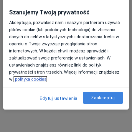
295 opinii
Szanujemy Twoją prywatność
Grabiszyńska 186/2b/1, Wrocław
•
Mapa
Akceptując, pozwalasz nam i naszym partnerom używać
Konsultacja laryngologiczna
280 zł
plików cookie (lub podobnych technologii) do zbierania
danych do celów statystycznych i dostarczania treści w
oparciu o Twoje zwyczaje przeglądania stron
lek. Gabriela Wilk
prof. dr hab. n. med.
internetowych. W każdej chwili możesz sprawdzić i
laryngolog
Tomasz Zatoński
zaktualizować swoje preferencje w ustawieniach. W
laryngolog
ustawieniach znajdziesz również linki do polityk
Brak dostępnych specjalistów z wolnymi terminami w tym centrum medycznym.
prywatności stron trzecich. Więcej informacji znajdziesz
w
polityka cookies
Pokaż profil
Zaakceptuj
Edytuj ustawienia