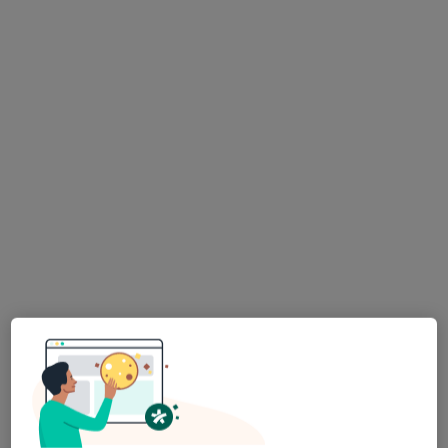
Pokaż profil
Dostępni specjaliści
Specjaliści znajdują się poza Wołów, dolnośląskie, w
obszarach bliskich Twojemu wyszukiwaniu.
Bezpieczne płatności
ZetMed Specjalistyczne Gabinety
Lekarskie S.C.
·
Więcej
Laryngologia, Laryngologia dziecięca, Audiologia