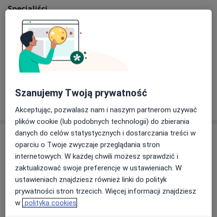
Specjaliści
Internista
Rozalia Nazimek
Pediatra, Internista, Lekarz rodzinny
Szanujemy Twoją prywatność
Akceptując, pozwalasz nam i naszym partnerom używać
plików cookie (lub podobnych technologii) do zbierania
danych do celów statystycznych i dostarczania treści w
Adres
oparciu o Twoje zwyczaje przeglądania stron
internetowych. W każdej chwili możesz sprawdzić i
zaktualizować swoje preferencje w ustawieniach. W
Powiększ mapę
ustawieniach znajdziesz również linki do polityk
prywatności stron trzecich. Więcej informacji znajdziesz
w
polityka cookies