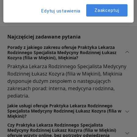
Praktyka Lekarza Rodzinnego Specjalista Medycyny
Rodzinnej Łukasz Kozyra (filia w Miękini)
Zaakceptuj
Edytuj ustawienia
Lipowa 31, 55-330 Miękinia
Najczęściej zadawane pytania
Porady z jakiego zakresu oferuje Praktyka Lekarza
Rodzinnego Specjalista Medycyny Rodzinnej Łukasz
Kozyra (filia w Miękini), Miękinia?
Praktyka Lekarza Rodzinnego Specjalista Medycyny
Rodzinnej Łukasz Kozyra (filia w Miękini), Miękinia
dysponuje dużym zespołem o następujących
zakresach porad: interna, medycyna rodzinna,
pediatria.
Jakie usługi oferuje Praktyka Lekarza Rodzinnego
Specjalista Medycyny Rodzinnej Łukasz Kozyra (filia w
Miękini)?
Czy Praktyka Lekarza Rodzinnego Specjalista
Medycyny Rodzinnej Łukasz Kozyra (filia w Miękini)
oferuje wizyty online, bez potrzeby odwiedzenia