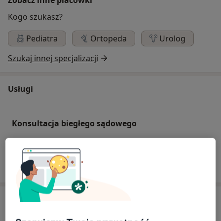
Kogo szukasz?
Pediatra
Ortopeda
Urolog
Szukaj innej specjalizacji
Usługi
Konsultacja biegłego sądowego
W jaki sposób ustalane są ceny?
Specjaliści