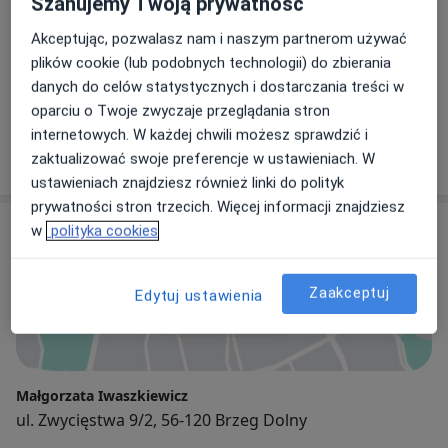
Szanujemy Twoją prywatność
Biegły sądowy
Akceptując, pozwalasz nam i naszym partnerom używać
plików cookie (lub podobnych technologii) do zbierania
danych do celów statystycznych i dostarczania treści w
Waldemar Olszowiec
oparciu o Twoje zwyczaje przeglądania stron
Ortopeda, Biegły sądowy
internetowych. W każdej chwili możesz sprawdzić i
29 opinii
zaktualizować swoje preferencje w ustawieniach. W
ustawieniach znajdziesz również linki do polityk
prywatności stron trzecich. Więcej informacji znajdziesz
Adres
w
polityka cookies
Zaakceptuj
Edytuj ustawienia
Powiększ mapę
Małgorzata Iwaszkiewicz
ul. Zwycięstwa 9/2, 56-120 Brzeg Dolny