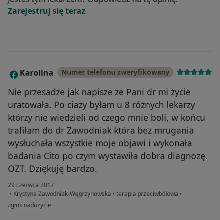
Zarejestruj się teraz
Karolina
Numer telefonu zweryfikowany
K
Nie przesadze jak napisze ze Pani dr mi życie
uratowała. Po ciazy byłam u 8 różnych lekarzy
którzy nie wiedzieli od czego mnie boli, w końcu
trafiłam do dr Zawodniak która bez mrugania
wysłuchała wszystkie moje objawi i wykonała
badania Cito po czym wystawiła dobra diagnozę.
OZT. Dziękuję bardzo.
29 czerwca 2017
•
Krystyna Zawodniak-Węgrzynowska
•
terapia przeciwbólowa
•
w opinii użytkownika Karolina
zgłoś nadużycie