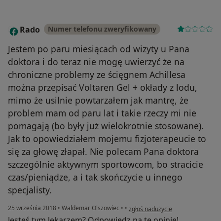
Rado
Numer telefonu zweryfikowany
R
Jestem po paru miesiącach od wizyty u Pana
doktora i do teraz nie mogę uwierzyć że na
chroniczne problemy ze ścięgnem Achillesa
można przepisać Voltaren Gel + okłady z lodu,
mimo że usilnie powtarzałem jak mantrę, że
problem mam od paru lat i takie rzeczy mi nie
pomagają (bo były już wielokrotnie stosowane).
Jak to opowiedziałem mojemu fizjoterapeucie to
się za głowę złapał. Nie polecam Pana doktora
szczególnie aktywnym sportowcom, bo stracicie
czas/pieniądze, a i tak skończycie u innego
specjalisty.
w opinii użytkownika Rado
25 września 2018
•
Waldemar Olszowiec
•
•
zgłoś nadużycie
Jesteś tym lekarzem? Odpowiedz na tę opinię!