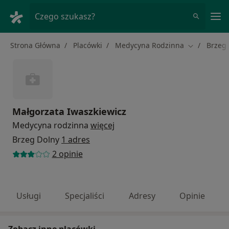
Me
Czego szukasz?
Strona Główna
Placówki
Medycyna Rodzinna
Brzeg
Zmień mias
Małgorzata Iwaszkiewicz
Medycyna rodzinna
więcej
Brzeg Dolny
1 adres
2 opinie
Usługi
Specjaliści
Adresy
Opinie
Zobacz inne placówki