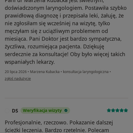
doświadczonym laryngologiem. Postawiła szybko
prawidłową diagnozę i przepisała leki, żałuję, że
nie zgłosiłam się wcześniej na wizytę, tylko
męczyłam się z uciążliwym problemem od
miesiąca. Pani Doktor jest bardzo sympatyczna,
życzliwa, rozumiejąca pacjenta. Dziękuję
serdecznie za konsultacje! Oby było więcej takich
wspaniałych lekarzy.
20 lipca 2026
•
Marzena Kubacka
•
konsultacja laryngologiczna
•
w opinii użytkownika Bożena
zgłoś nadużycie
DS
Weryfikacja wizyty
D
Profesjonalnie, rzeczowo. Pokazanie dalszej
ścieżki leczenia. Bardzo rzetelnie. Polecam