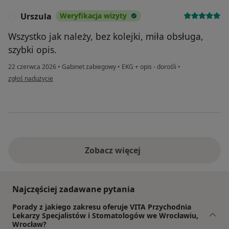
Urszula
Weryfikacja wizyty
U
Wszystko jak należy, bez kolejki, miła obsługa,
szybki opis.
22 czerwca 2026
•
Gabinet zabiegowy
•
EKG + opis - dorośli
•
w opinii użytkownika Urszula
zgłoś nadużycie
Zobacz więcej
Najczęściej zadawane pytania
Porady z jakiego zakresu oferuje VITA Przychodnia
Lekarzy Specjalistów i Stomatologów we Wrocławiu,
Wrocław?