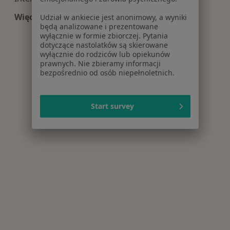
Więcej (14)
Udział w ankiecie jest anonimowy, a wyniki
będą analizowane i prezentowane
Więcej w kategorii: Centra medyczne Interna w
wyłącznie w formie zbiorczej. Pytania
dotyczące nastolatków są skierowane
wyłącznie do rodziców lub opiekunów
prawnych. Nie zbieramy informacji
bezpośrednio od osób niepełnoletnich.
Start survey