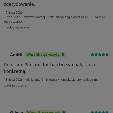
zdecydowanie.
17 lipca 2026
•
dr n. med. Krzysztof Mastej
•
Konsultacja angiologiczna + USG doppler
tętnic szyjnych
w opinii użytkownika DS
•
zgłoś nadużycie
Andrii
Weryfikacja wizyty
A
Polecam. Pani doktor bardzo sympatyczna i
konkretną.
13 lipca 2026
•
lek. Jolanta Ćmikiewicz
•
konsultacja laryngologiczna
•
w opinii użytkownika Andrii
zgłoś nadużycie
Oliwia
Weryfikacja wizyty
O