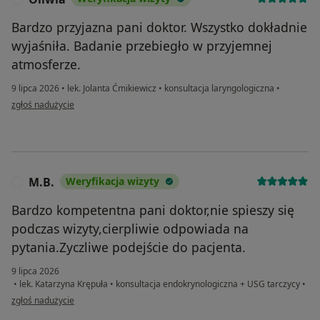
Bardzo przyjazna pani doktor. Wszystko dokładnie
wyjaśniła. Badanie przebiegło w przyjemnej
atmosferze.
9 lipca 2026
•
lek. Jolanta Ćmikiewicz
•
konsultacja laryngologiczna
•
w opinii użytkownika Oliwia
zgłoś nadużycie
M.B.
Weryfikacja wizyty
M
Bardzo kompetentna pani doktor,nie spieszy się
podczas wizyty,cierpliwie odpowiada na
pytania.Zyczliwe podejście do pacjenta.
9 lipca 2026
•
lek. Katarzyna Krępuła
•
konsultacja endokrynologiczna + USG tarczycy
•
w opinii użytkownika M.B.
zgłoś nadużycie