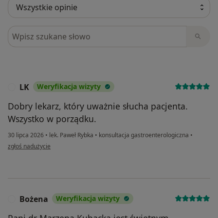
Szukaj w opiniach
LK
Weryfikacja wizyty
L
Dobry lekarz, który uważnie słucha pacjenta.
Wszystko w porządku.
30 lipca 2026
•
lek. Paweł Rybka
•
konsultacja gastroenterologiczna
•
w opinii użytkownika LK
zgłoś nadużycie
Bożena
Weryfikacja wizyty
B
Pani dr Marzena Kubacka jest świetnym,