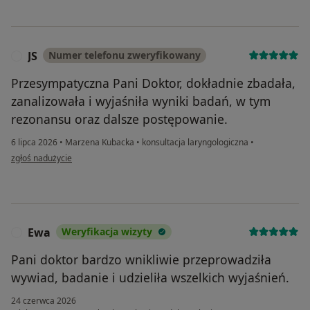
JS
Numer telefonu zweryfikowany
J
Przesympatyczna Pani Doktor, dokładnie zbadała,
zanalizowała i wyjaśniła wyniki badań, w tym
rezonansu oraz dalsze postępowanie.
6 lipca 2026
•
Marzena Kubacka
•
konsultacja laryngologiczna
•
w opinii użytkownika JS
zgłoś nadużycie
Ewa
Weryfikacja wizyty
E
Pani doktor bardzo wnikliwie przeprowadziła
wywiad, badanie i udzieliła wszelkich wyjaśnień.
24 czerwca 2026