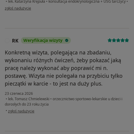
•
lek. Katarzyna Krępuła
•
konsultacja endokrynologiczna + USG tarczycy
•
w opinii użytkownika Ewa
zgłoś nadużycie
RK
Weryfikacja wizyty
R
Konkretną wizyta, polegająca na zbadaniu,
wykonaniu różnych ćwiczeń, żeby pokazać jaką
pracę należy wykonać aby poprawić mi n.
postawę. Wizyta nie polegała na przybiciu tylko
pieczątki w karcie - to jest na duży plus.
23 czerwca 2026
•
lek. Tomasz Chmielewski
•
orzecznictwo sportowo-lekarskie u dzieci i
dorosłych do 23 roku życia
w opinii użytkownika RK
•
zgłoś nadużycie