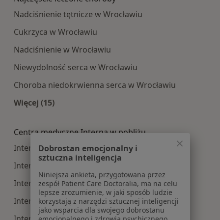
Nadciśnienie tętnicze w Wrocławiu
Cukrzyca w Wrocławiu
Nadciśnienie w Wrocławiu
Niewydolność serca w Wrocławiu
Choroba niedokrwienna serca w Wrocławiu
Więcej (15)
Więcej w kategorii: Najczęście leczone choroby
Centra medyczne Interna w pobliżu
Interna centra medyczne w Oleśnicy
Dobrostan emocjonalny i
sztuczna inteligencja
Interna centra medyczne w Brzegu
Niniejsza ankieta, przygotowana przez
Interna centra medyczne w Strzelinie
zespół Patient Care Doctoralia, ma na celu
lepsze zrozumienie, w jaki sposób ludzie
Interna centra medyczne w Oławie
korzystają z narzędzi sztucznej inteligencji
jako wsparcia dla swojego dobrostanu
Interna centra medyczne w Trzebnicy
emocjonalnego i zdrowia psychicznego.