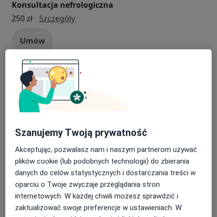
Konsultacja nefrologiczna
Konsultacja nefrologiczna
250 zł
Szczegóły
Umów
Konsultacja dermatologiczna
konsultacja dermatologiczna
280 zł
Szczegóły
Umów
Szanujemy Twoją prywatność
Konsultacja internistyczna
Akceptując, pozwalasz nam i naszym partnerom używać
konsultacja internistyczna
200 zł - 220 zł
Szczegóły
plików cookie (lub podobnych technologii) do zbierania
danych do celów statystycznych i dostarczania treści w
Umów
oparciu o Twoje zwyczaje przeglądania stron
internetowych. W każdej chwili możesz sprawdzić i
zaktualizować swoje preferencje w ustawieniach. W
Konsultacja laryngologiczna