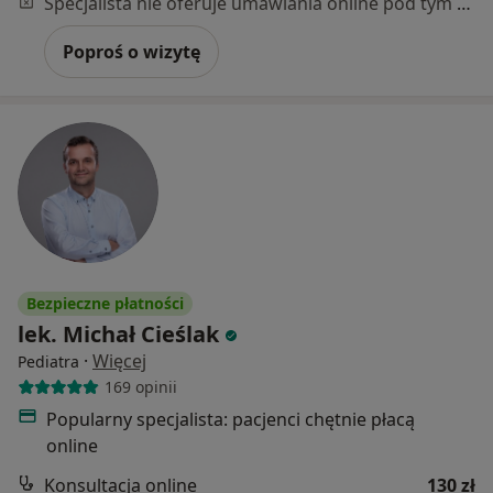
Specjalista nie oferuje umawiania online pod tym adresem.
Poproś o wizytę
Bezpieczne płatności
lek. Michał Cieślak
·
Więcej
Pediatra
169 opinii
Popularny specjalista: pacjenci chętnie płacą
online
Konsultacja online
130 zł