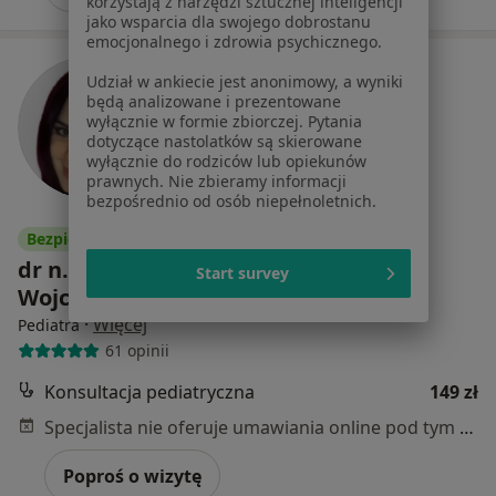
korzystają z narzędzi sztucznej inteligencji
jako wsparcia dla swojego dobrostanu
emocjonalnego i zdrowia psychicznego.
Udział w ankiecie jest anonimowy, a wyniki
będą analizowane i prezentowane
wyłącznie w formie zbiorczej. Pytania
dotyczące nastolatków są skierowane
wyłącznie do rodziców lub opiekunów
prawnych. Nie zbieramy informacji
bezpośrednio od osób niepełnoletnich.
Bezpieczne płatności
dr n. med. Gabriela Klimkiewicz-
Start survey
Wojciechowska
·
Więcej
Pediatra
61 opinii
Konsultacja pediatryczna
149 zł
Specjalista nie oferuje umawiania online pod tym adresem.
Poproś o wizytę