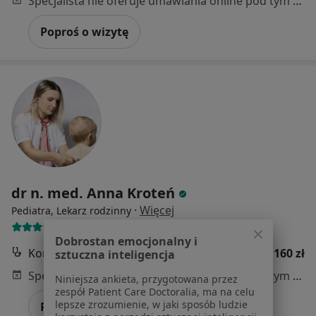
Specjalista nie oferuje umawiania online pod tym adresem.
Poproś o wizytę
dr n. med. Anna Kroteń
·
Więcej
Pediatra, Lekarz rodzinny
456 opinii
Dobrostan emocjonalny i
Konsultacja pediatryczna
160 zł
sztuczna inteligencja
Specjalista nie oferuje umawiania online pod tym adresem.
Niniejsza ankieta, przygotowana przez
zespół Patient Care Doctoralia, ma na celu
lepsze zrozumienie, w jaki sposób ludzie
Poproś o wizytę