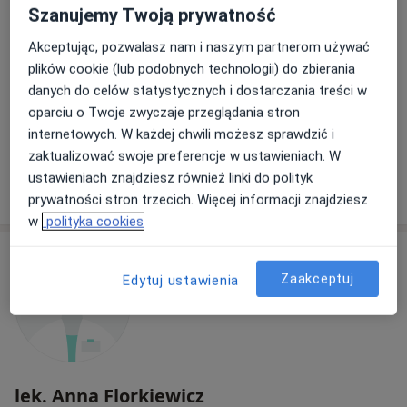
Szanujemy Twoją prywatność
Specjalistyczna Cebtrum Medyczne
Diagnosis
Akceptując, pozwalasz nam i naszym partnerom używać
·
Więcej
Pediatria, Interna, Laryngologia
plików cookie (lub podobnych technologii) do zbierania
15 opinii
danych do celów statystycznych i dostarczania treści w
oparciu o Twoje zwyczaje przeglądania stron
Sikorskiego 11, Dzierżoniów
•
Mapa
internetowych. W każdej chwili możesz sprawdzić i
Brak dostępnych specjalistów z wolnymi terminami w tym centrum medycznym.
zaktualizować swoje preferencje w ustawieniach. W
ustawieniach znajdziesz również linki do polityk
Pokaż profil
prywatności stron trzecich. Więcej informacji znajdziesz
w
polityka cookies
Zaakceptuj
Edytuj ustawienia
lek. Anna Florkiewicz