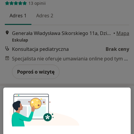
13 opinii
Adres 1
Adres 2
Generała Władysława Sikorskiego 11a, Dzierżoniów
•
Mapa
Eskulap
Konsultacja pediatryczna
Brak ceny
Specjalista nie oferuje umawiania online pod tym adresem.
Poproś o wizytę