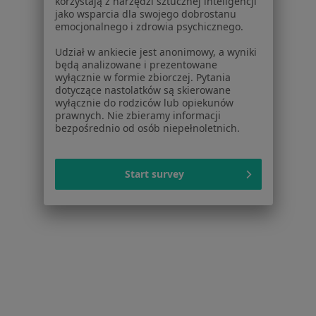
korzystają z narzędzi sztucznej inteligencji
jako wsparcia dla swojego dobrostanu
·
Więcej
Pediatra, Lekarz rodzinny
emocjonalnego i zdrowia psychicznego.
790 opinii
Udział w ankiecie jest anonimowy, a wyniki
Konsultacja pediatryczna
od 150 zł
będą analizowane i prezentowane
wyłącznie w formie zbiorczej. Pytania
Specjalista nie oferuje umawiania online pod tym adresem.
dotyczące nastolatków są skierowane
wyłącznie do rodziców lub opiekunów
Poproś o wizytę
prawnych. Nie zbieramy informacji
bezpośrednio od osób niepełnoletnich.
Start survey
Bezpieczne płatności
dr n. med. Agnieszka Wziątek
·
Więcej
Pediatra, Hematolog dziecięcy, Onkolog dziecięcy