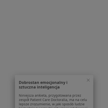
dr n. med. Katarzyna Wachowiak-Szajdak
·
Więcej
Pediatra, Hematolog dziecięcy, Onkolog dziecięcy
572 opinie
Konsultacja online
300 zł
Specjalista nie oferuje umawiania online pod tym adresem.
Poproś o wizytę
Dobrostan emocjonalny i
sztuczna inteligencja
Niniejsza ankieta, przygotowana przez
zespół Patient Care Doctoralia, ma na celu
Bezpieczne płatności
lepsze zrozumienie, w jaki sposób ludzie
lek. Marcin Wojtyga