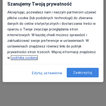
Szanujemy Twoją prywatność
Akceptując, pozwalasz nam i naszym partnerom używać
plików cookie (lub podobnych technologii) do zbierania
danych do celów statystycznych i dostarczania treści w
oparciu o Twoje zwyczaje przeglądania stron
internetowych. W każdej chwili możesz sprawdzić i
zaktualizować swoje preferencje w ustawieniach. W
ustawieniach znajdziesz również linki do polityk
Skupienie na pacjencie
prywatności stron trzecich. Więcej informacji znajdziesz
lek. Maryna Peliak
w
polityka cookies
Lekarz pierwszego kontaktu
2 opinie
Zaakceptuj
Edytuj ustawienia
Pocztowa 7, Jordanów
•
Mapa
VISIO-MED Sp. z o.o.
Konsultacja internistyczna (NFZ)
Darmowa usługa
Specjalista nie oferuje umawiania online pod tym adresem.