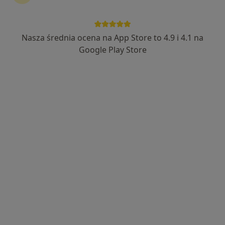
Nasza średnia ocena na App Store to 4.9 i 4.1 na
lek. Paulina Kuchalska
Google Play Store
Pediatra, W trakcie specjalizacji (Gastrolog dziecięcy)
22 opinie
Adama Mickiewicza 5, Strzelin
•
Mapa
Przychodnia MediQ
Konsultacja pediatryczna
od 230 zł
Specjalista nie oferuje umawiania online pod tym adresem.
Poproś o wizytę