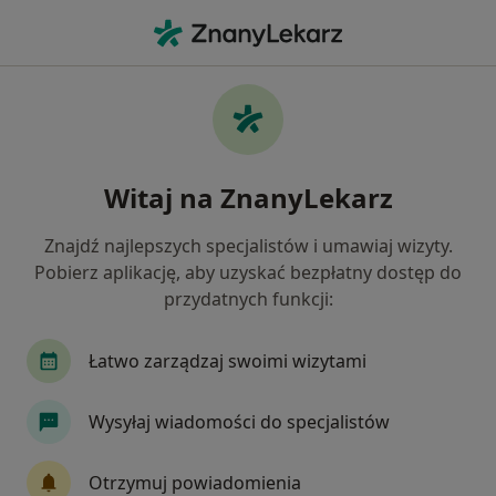
Me
Pediatra • Strzelin, dolnośląskie
Filtry
Ubezpieczenie
Mapa
Polecani pediatrzy w Strzelinie
Witaj na ZnanyLekarz
Jak działają wyniki wyszukiwania
Znajdź najlepszych specjalistów i umawiaj wizyty.
Pobierz aplikację, aby uzyskać bezpłatny dostęp do
Wybierz swoje ubezpieczenie
przydatnych funkcji:
NFZ
Medicover
Łatwo zarządzaj swoimi wizytami
Wysyłaj wiadomości do specjalistów
Otrzymuj powiadomienia