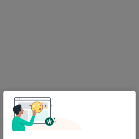
lek. Dagmara Ostropolska
·
Więcej
Pediatra, Reumatolog, Reumatolog dziecięcy
17 opinii
Adama Mickiewicza 5, Strzelin
•
Mapa
Przychodnia MediQ
Konsultacja pediatryczna
od 230 zł
Specjalista nie oferuje umawiania online pod tym adresem.
Poproś o wizytę