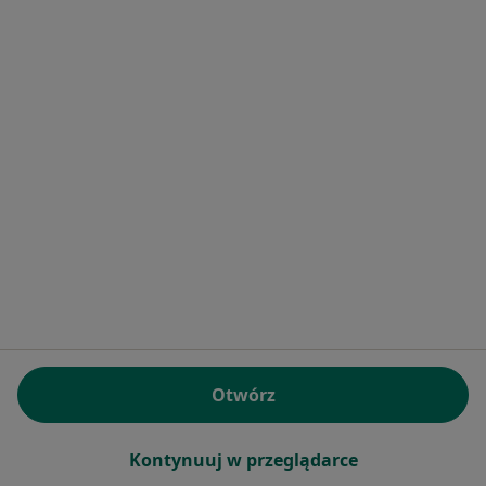
Bezpieczne płatności
lek. Agnieszka Górna
·
Pediatra, Lekarz wykonujący zabiegi medycyny estetycznej
Więcej
481 opinii
E-recepta
70 zł
Otwórz
Specjalista nie oferuje umawiania online pod tym adresem.
Poproś o wizytę
Kontynuuj w przeglądarce