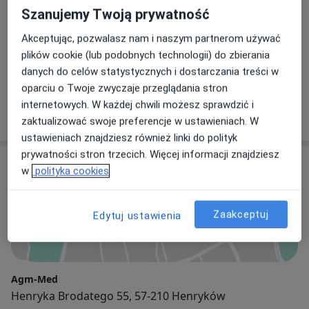
Szanujemy Twoją prywatność
Pediatra
Akceptując, pozwalasz nam i naszym partnerom używać
plików cookie (lub podobnych technologii) do zbierania
danych do celów statystycznych i dostarczania treści w
Grażyna Bogumiła Markiewicz
oparciu o Twoje zwyczaje przeglądania stron
Pediatra, Lekarz rodzinny
internetowych. W każdej chwili możesz sprawdzić i
zaktualizować swoje preferencje w ustawieniach. W
ustawieniach znajdziesz również linki do polityk
prywatności stron trzecich. Więcej informacji znajdziesz
Adres
w
polityka cookies
Zaakceptuj
Edytuj ustawienia
Powiększ mapę
Agm-Med
Henryka Brodatego 55, 57-210 Henryków