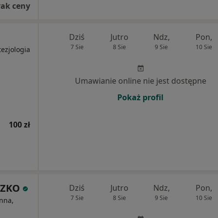
rak ceny
Dziś
Jutro
Ndz,
Pon,
7 Sie
8 Sie
9 Sie
10 Sie
tezjologia
Umawianie online nie jest dostępne
Pokaż profil
100 zł
SZKO
Dziś
Jutro
Ndz,
Pon,
7 Sie
8 Sie
9 Sie
10 Sie
nna,