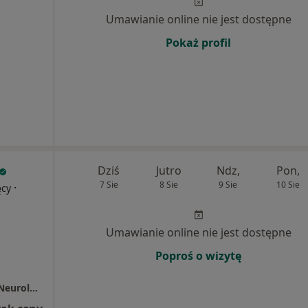
Umawianie online nie jest dostępne
Pokaż profil
Dziś
Jutro
Ndz,
Pon,
7 Sie
8 Sie
9 Sie
10 Sie
·
ęcy
Umawianie online nie jest dostępne
Poproś o wizytę
Specjalistyczna Praktyka Lekarska Gabinet Neurologiczny i Pediatryczny dla dzieci