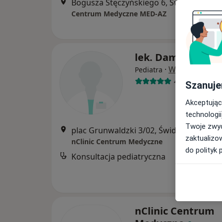
Bogusza Stęczyńskiego 6, Świdnica
•
Ma
Centrum Medyczne MED-AZ
lek. Damian Stru
·
Więcej
Pediatra
4 opinie
Szanuje
Akceptując
technologii
Twoje zwyc
plac Grunwaldzki 3/02, Świdnica
•
Mapa
zaktualizo
nClinic Centrum Medyczne
do polityk 
Konsultacja pediatryczna
nClinic Centrum