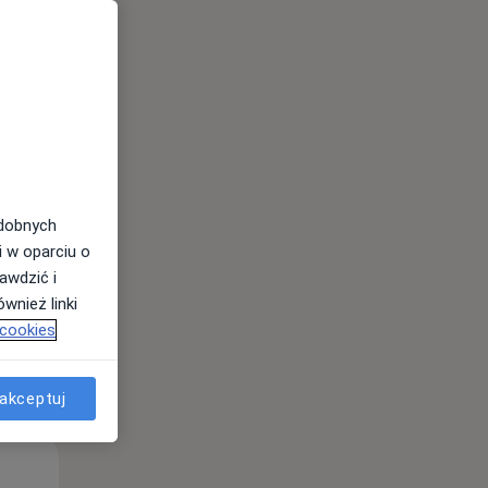
Wt,
Śr,
Czw,
11 Sie
12 Sie
13 Sie
odobnych
i w oparciu o
awdzić i
wnież linki
 cookies
akceptuj
Wt,
Śr,
Czw,
11 Sie
12 Sie
13 Sie