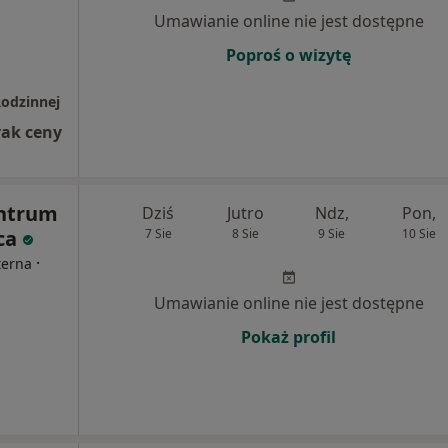
Umawianie online nie jest dostępne
Poproś o wizytę
Rodzinnej
rak ceny
ntrum
Dziś
Jutro
Ndz,
Pon,
ca
7 Sie
8 Sie
9 Sie
10 Sie
·
terna
Umawianie online nie jest dostępne
Pokaż profil