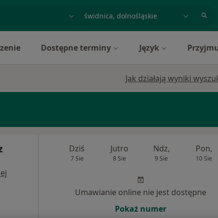
acja, badanie lub nazwisko
miasto lub dzielnica
zenie
Dostępne terminy
Język
Przyjmu
Jak działają wyniki wysz
z
Dziś
Jutro
Ndz,
Pon,
7 Sie
8 Sie
9 Sie
10 Sie
ej
Umawianie online nie jest dostępne
Pokaż numer