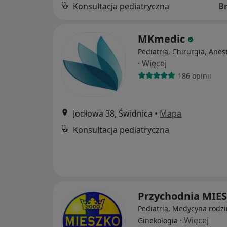
Konsultacja pediatryczna
B
MKmedic
Pediatria, Chirurgia, Anes
·
Więcej
186 opinii
Jodłowa 38, Świdnica
•
Mapa
Konsultacja pediatryczna
Przychodnia MIE
Pediatria, Medycyna rodzi
·
Więcej
Ginekologia