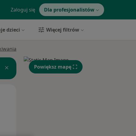
Zaloguj się
Dla profesjonalistów
je dzieci
Więcej filtrów
ukiwania
Powiększ mapę
Wt,
Śr,
Czw,
11 Sie
12 Sie
13 Sie