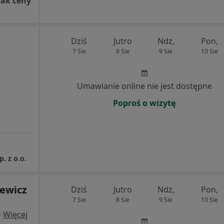
rak ceny
Dziś
Jutro
Ndz,
Pon,
7 Sie
8 Sie
9 Sie
10 Sie
Umawianie online nie jest dostępne
Poproś o wizytę
. z o.o.
lewicz
Dziś
Jutro
Ndz,
Pon,
7 Sie
8 Sie
9 Sie
10 Sie
·
Więcej