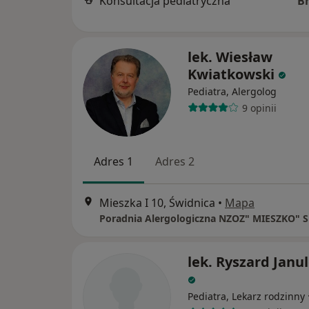
Konsultacja pediatryczna
B
lek. Wiesław
Kwiatkowski
Pediatra, Alergolog
9 opinii
Adres 1
Adres 2
Mieszka I 10, Świdnica
•
Mapa
Poradnia Alergologiczna NZOZ" MIESZKO" Sp
lek. Ryszard Janu
Pediatra, Lekarz rodzinny