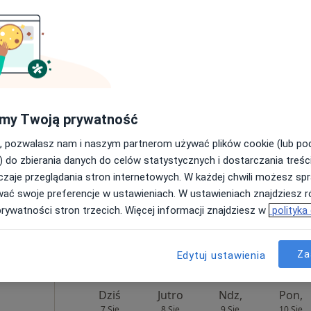
pa
ck
Dziś
Jutro
Ndz,
Pon,
7 Sie
8 Sie
9 Sie
10 Sie
my Twoją prywatność
Umawianie online nie jest dostępne
, pozwalasz nam i naszym partnerom używać plików cookie (lub p
) do zbierania danych do celów statystycznych i dostarczania treśc
Poproś o wizytę
zaje przeglądania stron internetowych. W każdej chwili możesz spr
wać swoje preferencje w ustawieniach. W ustawieniach znajdziesz ró
prywatności stron trzecich. Więcej informacji znajdziesz w
polityka
od 230 zł
Za
Edytuj ustawienia
Dziś
Jutro
Ndz,
Pon,
7 Sie
8 Sie
9 Sie
10 Sie