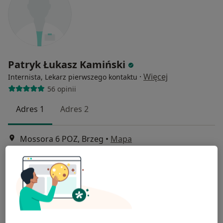
Patryk Łukasz Kamiński
·
Więcej
Internista, Lekarz pierwszego kontaktu
56 opinii
Adres 1
Adres 2
Mossora 6 POZ, Brzeg
•
Mapa
AKS-MEDICA
Konsultacja internistyczna (NFZ)
Darmowa usługa
Specjalista nie oferuje umawiania online pod tym adresem.
Poproś o wizytę