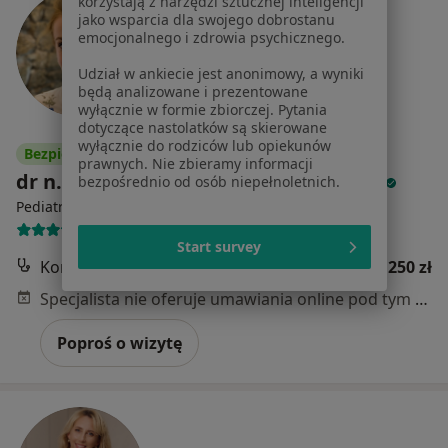
korzystają z narzędzi sztucznej inteligencji
jako wsparcia dla swojego dobrostanu
emocjonalnego i zdrowia psychicznego.
Udział w ankiecie jest anonimowy, a wyniki
będą analizowane i prezentowane
wyłącznie w formie zbiorczej. Pytania
dotyczące nastolatków są skierowane
wyłącznie do rodziców lub opiekunów
Bezpieczne płatności
prawnych. Nie zbieramy informacji
dr n. med. Liwia Starczewska-Dymek
bezpośrednio od osób niepełnoletnich.
·
Więcej
Pediatra, Alergolog, Pulmonolog dziecięcy
171 opinii
Start survey
Konsultacja pediatryczna
250 zł
Specjalista nie oferuje umawiania online pod tym adresem.
Poproś o wizytę