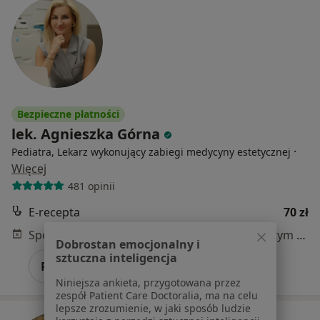
Bezpieczne płatności
lek. Agnieszka Górna
·
Pediatra, Lekarz wykonujący zabiegi medycyny estetycznej
Więcej
481 opinii
E-recepta
70 zł
Specjalista nie oferuje umawiania online pod tym adresem.
Dobrostan emocjonalny i
sztuczna inteligencja
Poproś o wizytę
Niniejsza ankieta, przygotowana przez
zespół Patient Care Doctoralia, ma na celu
lepsze zrozumienie, w jaki sposób ludzie