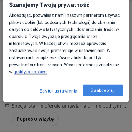
Szanujemy Twoją prywatność
Akceptując, pozwalasz nam i naszym partnerom używać
plików cookie (lub podobnych technologii) do zbierania
danych do celów statystycznych i dostarczania treści w
oparciu o Twoje zwyczaje przeglądania stron
internetowych. W każdej chwili możesz sprawdzić i
zaktualizować swoje preferencje w ustawieniach. W
lek. Andrzej Salij
ustawieniach znajdziesz również linki do polityk
·
Więcej
Pediatra, Lekarz pierwszego kontaktu
prywatności stron trzecich. Więcej informacji znajdziesz
16 opinii
w
polityka cookies
Mossora 6 POZ, Brzeg
•
Mapa
AKS-MEDICA
Zaakceptuj
Edytuj ustawienia
Konsultacja lekarza rodzinnego (NFZ)
Darmowa usługa
Specjalista nie oferuje umawiania online pod tym adresem.
Poproś o wizytę