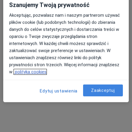
Szanujemy Twoją prywatność
lek. Marta Galus
Akceptując, pozwalasz nam i naszym partnerom używać
·
Więcej
Pediatra
plików cookie (lub podobnych technologii) do zbierania
121 opinii
danych do celów statystycznych i dostarczania treści w
Adres 1
Adres 2
Adres 3
Adres 4
oparciu o Twoje zwyczaje przeglądania stron
internetowych. W każdej chwili możesz sprawdzić i
zaktualizować swoje preferencje w ustawieniach. W
Rodzinna 101, Kłodzko
•
Mapa
ustawieniach znajdziesz również linki do polityk
Przychodnia wielospecjalistyczna IN-MED
prywatności stron trzecich. Więcej informacji znajdziesz
Konsultacja pediatryczna
Brak ceny
w
polityka cookies
Specjalista nie oferuje umawiania online pod tym adresem.
Zaakceptuj
Edytuj ustawienia
Poproś o wizytę