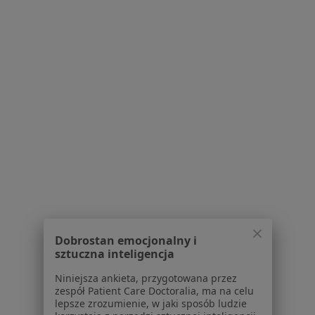
Bezpieczne płatności
lek. Marcin Wojtyga
·
Więcej
Pediatra, Lekarz rodzinny
790 opinii
Konsultacja pediatryczna
od 150 zł
Specjalista nie oferuje umawiania online pod tym adresem.
Dobrostan emocjonalny i
sztuczna inteligencja
Poproś o wizytę
Niniejsza ankieta, przygotowana przez
zespół Patient Care Doctoralia, ma na celu
lepsze zrozumienie, w jaki sposób ludzie