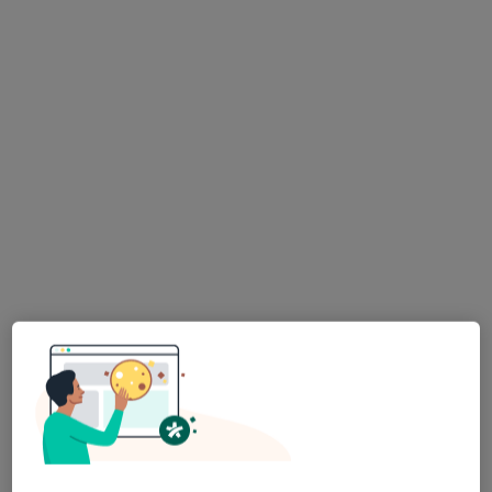
Specjalistyczne Centrum Medyczne im.
św. Jana Pawła II S.A. w Polanicy-Zdroju
SCM Polanica
·
Więcej
Pediatria, Chirurgia, Interna
137 opinii
Jana Pawła II 2, Polanica Zdrój
•
Mapa
Brak dostępnych specjalistów z wolnymi terminami w tym centrum medycznym.
Pokaż profil