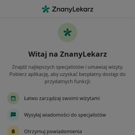
Me
Pediatra • Bystrzyca Kłodzka, dolnośląskie
Filtry
Ubezpieczenie
Mapa
Polecani pediatrzy w Bystrzycy Kłodzkiej
Witaj na ZnanyLekarz
Jak działają wyniki wyszukiwania
Znajdź najlepszych specjalistów i umawiaj wizyty.
Pobierz aplikację, aby uzyskać bezpłatny dostęp do
Wybierz swoje ubezpieczenie
przydatnych funkcji:
Łatwo zarządzaj swoimi wizytami
Wysyłaj wiadomości do specjalistów
Otrzymuj powiadomienia