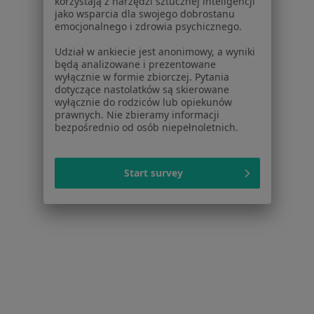
korzystają z narzędzi sztucznej inteligencji
jako wsparcia dla swojego dobrostanu
emocjonalnego i zdrowia psychicznego.
Udział w ankiecie jest anonimowy, a wyniki
będą analizowane i prezentowane
wyłącznie w formie zbiorczej. Pytania
dotyczące nastolatków są skierowane
wyłącznie do rodziców lub opiekunów
Bezpieczne płatności
prawnych. Nie zbieramy informacji
dr n. med. Agnieszka Wziątek
bezpośrednio od osób niepełnoletnich.
·
Więcej
Pediatra, Hematolog dziecięcy, Onkolog dziecięcy
67 opinii
Start survey
Konsultacja online
260 zł
Specjalista nie oferuje umawiania online pod tym adresem.
Poproś o wizytę