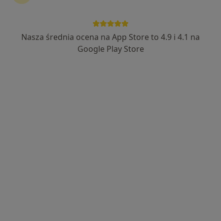
lek. Anna Maron
·
Więcej
Pediatra, Alergolog
Nasza średnia ocena na App Store to 4.9 i 4.1 na
90 opinii
Google Play Store
Rodzinna 101, Kłodzko
•
Mapa
Przychodnia wielospecjalistyczna IN-MED
Konsultacja pediatryczna
od 300 zł
Specjalista nie oferuje umawiania online pod tym adresem.
Poproś o wizytę