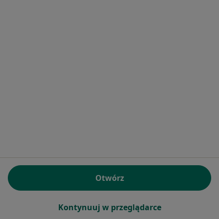
·
Pediatra, Lekarz wykonujący zabiegi medycyny estetycznej
Więcej
481 opinii
E-recepta
70 zł
Specjalista nie oferuje umawiania online pod tym adresem.
Poproś o wizytę
Otwórz
Bezpieczne płatności
Kontynuuj w przeglądarce
dr n. med. Katarzyna Wachowiak-Szajdak