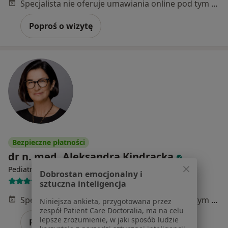
Specjalista nie oferuje umawiania online pod tym adresem.
Poproś o wizytę
Bezpieczne płatności
dr n. med. Aleksandra Kindracka
·
Więcej
Pediatra, Alergolog
Dobrostan emocjonalny i
830 opinii
sztuczna inteligencja
Specjalista nie oferuje umawiania online pod tym adresem.
Niniejsza ankieta, przygotowana przez
zespół Patient Care Doctoralia, ma na celu
lepsze zrozumienie, w jaki sposób ludzie
Poproś o wizytę