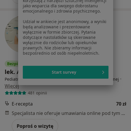
korzystają z narzędzi sztucznej inteligencji
jako wsparcia dla swojego dobrostanu
emocjonalnego i zdrowia psychicznego.
Udział w ankiecie jest anonimowy, a wyniki
będą analizowane i prezentowane
wyłącznie w formie zbiorczej. Pytania
dotyczące nastolatków są skierowane
wyłącznie do rodziców lub opiekunów
prawnych. Nie zbieramy informacji
bezpośrednio od osób niepełnoletnich.
Bezpieczne płatności
lek. Agnieszka Górna
Start survey
·
Pediatra, Lekarz wykonujący zabiegi medycyny estetycznej
Więcej
481 opinii
E-recepta
70 zł
Specjalista nie oferuje umawiania online pod tym adresem.
Poproś o wizytę