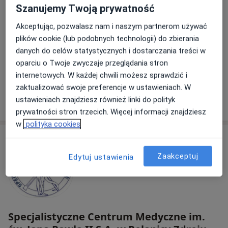
Amicus. Lekarsko - Rehabilitacyjna
Szanujemy Twoją prywatność
Przychodnia Rodzinna
Akceptując, pozwalasz nam i naszym partnerom używać
·
Więcej
Pediatria, Fizjoterapia, Ortopedia
plików cookie (lub podobnych technologii) do zbierania
119 opinii
danych do celów statystycznych i dostarczania treści w
Stanisława Staszica 27, Dzierżoniów
•
Mapa
oparciu o Twoje zwyczaje przeglądania stron
internetowych. W każdej chwili możesz sprawdzić i
Brak dostępnych specjalistów z wolnymi terminami w tym centrum medycznym.
zaktualizować swoje preferencje w ustawieniach. W
Pokaż profil
ustawieniach znajdziesz również linki do polityk
prywatności stron trzecich. Więcej informacji znajdziesz
w
polityka cookies
Zaakceptuj
Edytuj ustawienia
Specjalistyczne Centrum Medyczne im.