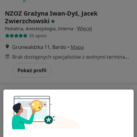
NZOZ Grażyna Iwan-Dyś, Jacek
Zwierzchowski
·
Więcej
Pediatria, Anestezjologia, Interna
35 opinii
Grunwaldzka 11, Bardo
•
Mapa
Brak dostępnych specjalistów z wolnymi terminami w tym centrum medycznym.
Pokaż profil