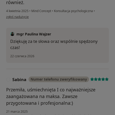
również.
4 kwietnia 2025
•
Mind Concept
•
Konsultacja psychologiczna
•
w opinii użytkownika I
zgłoś nadużycie
mgr Paulina Wajzer
Dziękuję za te słowa oraz wspólnie spędzony
czas!
22 czerwca 2026
Sabina
Numer telefonu zweryfikowany
S
Przemiła, uśmiechnięta I co najważniejsze
zaangażowana na maksa. Zawsze
przygotowana i profesjonalna:)
21 marca 2025