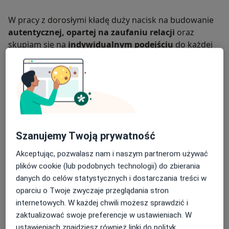
W pracy z dorosłymi kładę duży nacisk na budowanie
autentycznej, opartej na zaufaniu relacji
oraz
skupiam się na
indywidualnym podejściu
do każdej
osoby. Tworzę bezpieczną przestrzeń, w której można
przyglądać się przeżywanym emocjom, trudnościom i
wewnętrznym schematom. Pomagam zrozumieć, skąd
biorą się pewne
reakcje
i
sposoby myślenia
, a także
jak wpływają one na codzienne funkcjonowanie.
Wspólnie szukamy nowych perspektyw i
budujemy
zasoby
, które pozwalają radzić sobie z aktualnymi
Szanujemy Twoją prywatność
wyzwaniami, ale również przyszłymi. Moim celem jest
wspieranie osób w odzyskiwaniu poczucia wpływu,
Akceptując, pozwalasz nam i naszym partnerom używać
sprawczości oraz równowagi.
plików cookie (lub podobnych technologii) do zbierania
danych do celów statystycznych i dostarczania treści w
Obszary pomocy
oparciu o Twoje zwyczaje przeglądania stron
internetowych. W każdej chwili możesz sprawdzić i
Oferuję wsparcie psychologiczne dla dzieci i młodzieży
zaktualizować swoje preferencje w ustawieniach. W
w takich obszarach jak:
ustawieniach znajdziesz również linki do polityk