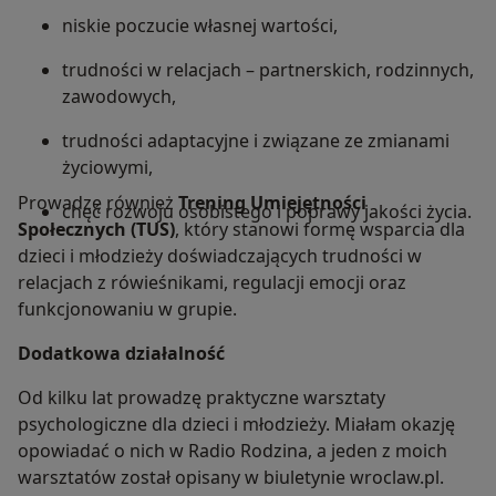
niskie poczucie własnej wartości,
trudności w relacjach – partnerskich, rodzinnych,
zawodowych,
trudności adaptacyjne i związane ze zmianami
życiowymi,
Prowadzę również
Trening Umiejętności
chęć rozwoju osobistego i poprawy jakości życia.
Społecznych (TUS)
, który stanowi formę wsparcia dla
dzieci i młodzieży doświadczających trudności w
relacjach z rówieśnikami, regulacji emocji oraz
funkcjonowaniu w grupie.
Dodatkowa działalność
Od kilku lat prowadzę praktyczne warsztaty
psychologiczne dla dzieci i młodzieży. Miałam okazję
opowiadać o nich w Radio Rodzina, a jeden z moich
warsztatów został opisany w biuletynie wroclaw.pl.