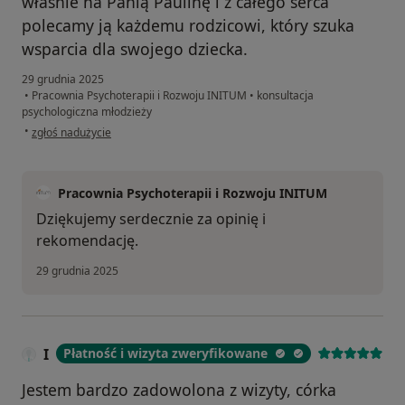
właśnie na Panią Paulinę i z całego serca
polecamy ją każdemu rodzicowi, który szuka
wsparcia dla swojego dziecka.
29 grudnia 2025
•
Pracownia Psychoterapii i Rozwoju INITUM
•
konsultacja
psychologiczna młodzieży
w opinii użytkownika Sara
•
zgłoś nadużycie
Pracownia Psychoterapii i Rozwoju INITUM
Dziękujemy serdecznie za opinię i
rekomendację.
29 grudnia 2025
I
Płatność i wizyta zweryfikowane
Jestem bardzo zadowolona z wizyty, córka