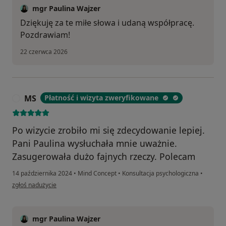
mgr Paulina Wajzer
Dziękuję za te miłe słowa i udaną współpracę.
Pozdrawiam!
22 czerwca 2026
MS
Płatność i wizyta zweryfikowane
M
Po wizycie zrobiło mi się zdecydowanie lepiej.
Pani Paulina wysłuchała mnie uważnie.
Zasugerowała dużo fajnych rzeczy. Polecam
14 października 2024
•
Mind Concept
•
Konsultacja psychologiczna
•
w opinii użytkownika MS
zgłoś nadużycie
mgr Paulina Wajzer