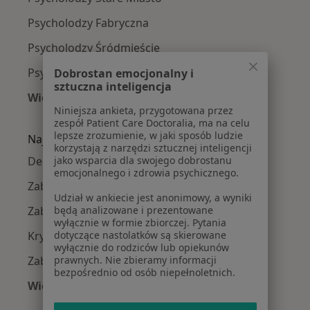
Psycholodzy Fabryczna
Psycholodzy Śródmieście
Psycholodzy Psie Pole
Dobrostan emocjonalny i
sztuczna inteligencja
Więcej (4)
Niniejsza ankieta, przygotowana przez
Więcej w kategorii: Psycholodzy w pobliżu
zespół Patient Care Doctoralia, ma na celu
lepsze zrozumienie, w jaki sposób ludzie
Najczęście leczone choroby
korzystają z narzędzi sztucznej inteligencji
jako wsparcia dla swojego dobrostanu
Depresja w Wrocławiu
emocjonalnego i zdrowia psychicznego.
Zaburzenia lękowe w Wrocławiu
Udział w ankiecie jest anonimowy, a wyniki
będą analizowane i prezentowane
Zaburzenia nastroju w Wrocławiu
wyłącznie w formie zbiorczej. Pytania
dotyczące nastolatków są skierowane
Kryzys emocjonalny w Wrocławiu
wyłącznie do rodziców lub opiekunów
prawnych. Nie zbieramy informacji
Zaburzenia emocjonalne w Wrocławiu
bezpośrednio od osób niepełnoletnich.
Więcej (15)
Więcej w kategorii: Najczęście leczone chorob