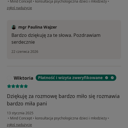
•
Mind Concept
•
konsultacja psychologiczna dzieci i młodzieży
•
w opinii użytkownika Sabina
zgłoś nadużycie
mgr Paulina Wajzer
Bardzo dziękuję za te słowa. Pozdrawiam
serdecznie
22 czerwca 2026
Wiktoria
Płatność i wizyta zweryfikowane
W
Dziękuję za rozmowę bardzo miło się rozmawia
bardzo miła pani
13 stycznia 2025
•
Mind Concept
•
konsultacja psychologiczna dzieci i młodzieży
•
w opinii użytkownika Wiktoria
zgłoś nadużycie