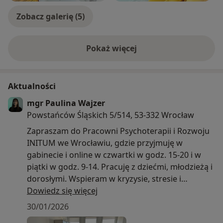
Zobacz galerię (5)
Pokaż więcej
o doświadczeniu
Aktualności
mgr Paulina Wajzer
Powstańców Śląskich 5/514, 53-332 Wrocław
Zapraszam do Pracowni Psychoterapii i Rozwoju
INITUM we Wrocławiu, gdzie przyjmuję w
gabinecie i online w czwartki w godz. 15-20 i w
piątki w godz. 9-14. Pracuję z dziećmi, młodzieżą i
dorosłymi. Wspieram w kryzysie, stresie i
prowadzę terapię w nurcie poznawczo-
Dowiedz się więcej
behawioralnym. Rezerwacja wizyt na stronie
30/01/2026
initum.