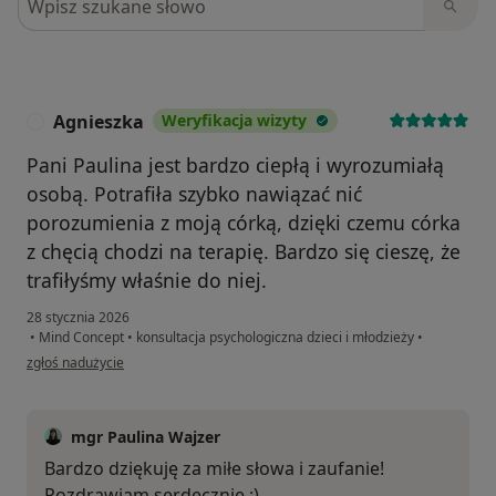
Agnieszka
Weryfikacja wizyty
A
Pani Paulina jest bardzo ciepłą i wyrozumiałą
osobą. Potrafiła szybko nawiązać nić
porozumienia z moją córką, dzięki czemu córka
z chęcią chodzi na terapię. Bardzo się cieszę, że
trafiłyśmy właśnie do niej.
28 stycznia 2026
•
Mind Concept
•
konsultacja psychologiczna dzieci i młodzieży
•
w opinii użytkownika Agnieszka
zgłoś nadużycie
mgr Paulina Wajzer
Bardzo dziękuję za miłe słowa i zaufanie!
Pozdrawiam serdecznie :)