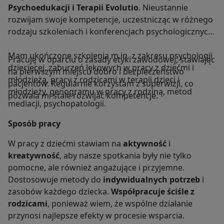
Psychoedukacji i Terapii Evolutio
. Nieustannie
rozwijam swoje kompetencje, uczestnicząc w różnego
rodzaju szkoleniach i konferencjach psychologicznych.
Mam ukończone szkolenia m.in. z zakresu psychologii
Pracuję w oparciu o zasady etyki zawodowej, stawiając
dziecięcej, zaburzeń lękowych w pracy z dziećmi i
na pierwszym miejscu dobro i bezpieczeństwo
młodzieżą, pracy z rodzicami w terapii dzieci i
pacjentów. Regularnie korzystam z superwizji, co
młodzieży, genogramu w pracy z rodziną, metod
pozwala mi stale rozwijać kompetencje.
mediacji, psychopatologii.
Sposób pracy
W pracy z dziećmi stawiam na
aktywność
i
kreatywność
, aby nasze spotkania były nie tylko
pomocne, ale również angażujące i przyjemne.
Dostosowuje metody do
indywidualnych potrzeb
i
zasobów każdego dziecka.
Współpracuje ściśle z
rodzicami
, ponieważ wiem, że wspólne działanie
przynosi najlepsze efekty w procesie wsparcia.