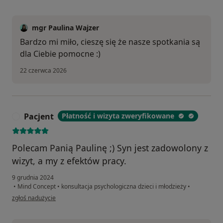
mgr Paulina Wajzer
Bardzo mi miło, cieszę się że nasze spotkania są
dla Ciebie pomocne :)
22 czerwca 2026
Pacjent
Płatność i wizyta zweryfikowane
P
Polecam Panią Paulinę ;) Syn jest zadowolony z
wizyt, a my z efektów pracy.
9 grudnia 2024
•
Mind Concept
•
konsultacja psychologiczna dzieci i młodzieży
•
w opinii użytkownika Pacjent
zgłoś nadużycie