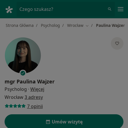
Me
Czego szukasz?
Strona Główna
Psycholog
Wrocław
Paulina Wajzer
Zmień miasto
mgr
Paulina Wajzer
O specjalizacjach
Psycholog
·
Więcej
Wrocław
3 adresy
7 opinii
Umów wizytę