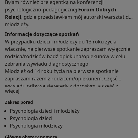
Byłam również prelegentką na konferencji
psychologiczno-pedagogicznej
Forum Dobrych
Relacji
, gdzie przedstawiłam mój autorski warsztat dla
młodzieży.
Informacje dotyczące spotkań
W przypadku dzieci i młodzieży do 13 roku życia
włącznie, na pierwsze spotkanie zapraszam wyłącznie
rodzica/rodziców bądź opiekuna/opiekunów w celu
zebrania wywiadu diagnostycznego.
Młodzież od 14 roku życia na pierwsze spotkanie
zapraszam razem z rodzicem/opiekunem. Część
wywiadu odbywa się wtedy z dorosłym, a część z
O mnie
więcej
nastolatkiem.
W razie pytań lub wątpliwości - zachęcam do kontaktu.
Zakres porad
Psychologia dzieci i młodzieży
Psychologia dzieci
Psychologia młodzieży
Główne obszary pomocy