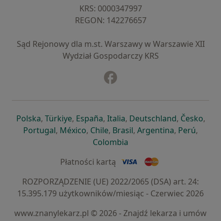
KRS: ⁠0000347997
REGON: ⁠142276657
Sąd Rejonowy dla m.st. Warszawy w Warszawie XII
Wydział Gospodarczy KRS
Facebook
otwiera się w nowej karcie
otwiera się w nowej karcie
otwiera się w nowej karcie
otwiera się w nowej karcie
otwiera się w nowej karci
otwiera się
otwi
Polska
,
Türkiye
,
España
,
Italia
,
Deutschland
,
Česko
,
otwiera się w nowej karcie
otwiera się w nowej karcie
otwiera się w nowej karcie
otwiera się w nowej kar
otwiera się 
otwier
Portugal
,
México
,
Chile
,
Brasil
,
Argentina
,
Perú
,
otwiera się w nowej karc
Colombia
Płatności kartą
ROZPORZĄDZENIE (UE) 2022/2065 (DSA) art. 24:
15.395.179 użytkowników/miesiąc - Czerwiec 2026
www.znanylekarz.pl © 2026 - Znajdź lekarza i umów