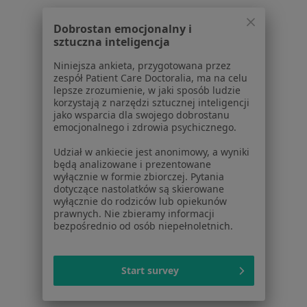
Dobrostan emocjonalny i
1
2
3
4
5
...
52
sztuczna inteligencja
Powiązane wyszukiwania
Niniejsza ankieta, przygotowana przez
zespół Patient Care Doctoralia, ma na celu
W pobliżu Wrocławia
lepsze zrozumienie, w jaki sposób ludzie
korzystają z narzędzi sztucznej inteligencji
Nerwica w Oleśnicy
jako wsparcia dla swojego dobrostanu
emocjonalnego i zdrowia psychicznego.
Nerwica w Oławie
Udział w ankiecie jest anonimowy, a wyniki
Nerwica w Trzebnicy
będą analizowane i prezentowane
wyłącznie w formie zbiorczej. Pytania
Nerwica w Brzegu
dotyczące nastolatków są skierowane
wyłącznie do rodziców lub opiekunów
Nerwica w Świdnicy
prawnych. Nie zbieramy informacji
bezpośrednio od osób niepełnoletnich.
Więcej (13)
Więcej w kategorii: W pobliżu Wrocławia
Start survey
Schorzenia w Wrocławiu
Nadciśnienie tętnicze w Wrocławiu