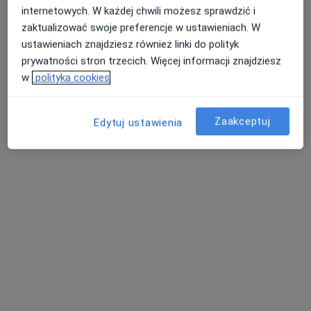
internetowych. W każdej chwili możesz sprawdzić i
mgr Wojciech Postolak
zaktualizować swoje preferencje w ustawieniach. W
·
Więcej
Psycholog
ustawieniach znajdziesz również linki do polityk
70 opinii
prywatności stron trzecich. Więcej informacji znajdziesz
Adres 1
Adres 2
Online
w
polityka cookies
plac Uniwersytecki 7/3, Wrocław
•
Mapa
Zaakceptuj
Edytuj ustawienia
Your Healthy Psyche Wojciech Postolak
Konsultacja psychologiczna
300 zł
Specjalista nie oferuje umawiania online pod tym adresem.
Poproś o wizytę