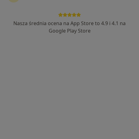
Nasza średnia ocena na App Store to 4.9 i 4.1 na
Bezpieczne płatności
Google Play Store
mgr Patrycja Gruszka
·
Więcej
Psycholog, Seksuolog, Psychotraumatolog
82 opinie
Popularny specjalista: pacjenci chętnie płacą
online
Adres
Online
Jodłowicka 7a/10, Wrocław
•
Mapa
Poradnictwo psychologiczne Patrycja Gruszka
Konsultacja psychologiczna
210 zł
Specjalista nie oferuje umawiania online pod tym adresem.
Poproś o wizytę