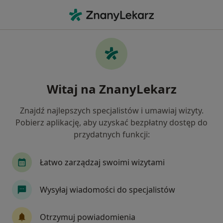
Me
Nerwica • Wrocław, dolnośląskie
Filtry
• 1
Ubezpieczenie
Map
Nerwica specjaliści w Wrocławiu
Witaj na ZnanyLekarz
Jak działają wyniki wyszukiwania
Znajdź najlepszych specjalistów i umawiaj wizyty.
Pobierz aplikację, aby uzyskać bezpłatny dostęp do
Jakiego specjalisty szukasz?
przydatnych funkcji:
Psycholog
Psychoterapeuta
Psychiatra
Łatwo zarządzaj swoimi wizytami
Wysyłaj wiadomości do specjalistów
Otrzymuj powiadomienia