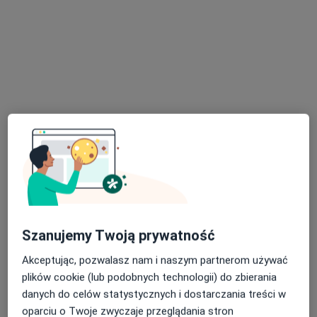
Adres 1
Adres 2
Online
Kotlarska 42, Wrocław
•
Mapa
Spokojna Głowa. Centrum Pomocy Psychologicznej.
Konsultacja psychologiczna
Darmowa usługa
Specjalista nie oferuje umawiania online pod tym adresem.
Poproś o wizytę
Szanujemy Twoją prywatność
Akceptując, pozwalasz nam i naszym partnerom używać
plików cookie (lub podobnych technologii) do zbierania
danych do celów statystycznych i dostarczania treści w
oparciu o Twoje zwyczaje przeglądania stron
Bezpieczne płatności