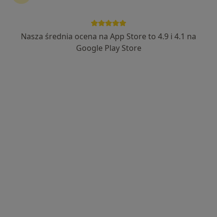
Nasza średnia ocena na App Store to 4.9 i 4.1 na
Google Play Store
Bezpieczne płatności
mgr Patrycja Gruszka
·
Więcej
Psycholog, Seksuolog, Psychotraumatolog
82 opinie
Popularny specjalista: pacjenci chętnie płacą
online
Adres
Online
Jodłowicka 7a/10, Wrocław
•
Mapa
Poradnictwo psychologiczne Patrycja Gruszka