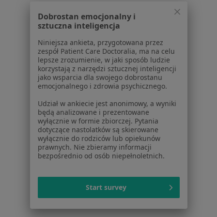
Dobrostan emocjonalny i
1
2
3
4
5
...
60
sztuczna inteligencja
Powiązane wyszukiwania
Niniejsza ankieta, przygotowana przez
zespół Patient Care Doctoralia, ma na celu
W pobliżu Wrocławia
lepsze zrozumienie, w jaki sposób ludzie
korzystają z narzędzi sztucznej inteligencji
Zaburzenia nastroju w Oleśnicy
jako wsparcia dla swojego dobrostanu
emocjonalnego i zdrowia psychicznego.
Zaburzenia nastroju w Oławie
Udział w ankiecie jest anonimowy, a wyniki
Zaburzenia nastroju w Brzegu
będą analizowane i prezentowane
wyłącznie w formie zbiorczej. Pytania
Zaburzenia nastroju w Świdnicy
dotyczące nastolatków są skierowane
wyłącznie do rodziców lub opiekunów
Zaburzenia nastroju w Trzebnicy
prawnych. Nie zbieramy informacji
bezpośrednio od osób niepełnoletnich.
Więcej (14)
Więcej w kategorii: W pobliżu Wrocławia
Start survey
Schorzenia w Wrocławiu
Depresja w Wrocławiu