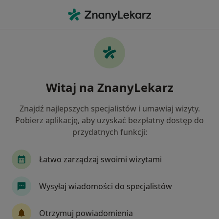
Me
Zaburzenia Nastroju • Wrocław, dolnośląskie
Filtry
• 1
Ubezpieczenie
Map
Zaburzenia nastroju specjaliści w Wrocławiu
Witaj na ZnanyLekarz
Jak działają wyniki wyszukiwania
Znajdź najlepszych specjalistów i umawiaj wizyty.
Pobierz aplikację, aby uzyskać bezpłatny dostęp do
Jakiego specjalisty szukasz?
przydatnych funkcji:
Psycholog
Psychoterapeuta
Łatwo zarządzaj swoimi wizytami
Seksuolog
Psycholog dziecięcy
Wysyłaj wiadomości do specjalistów
Dietetyk
Zobacz więcej
Otrzymuj powiadomienia