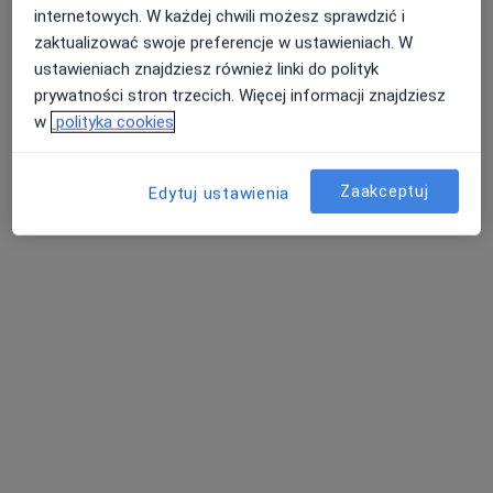
internetowych. W każdej chwili możesz sprawdzić i
zaktualizować swoje preferencje w ustawieniach. W
ustawieniach znajdziesz również linki do polityk
prywatności stron trzecich. Więcej informacji znajdziesz
w
polityka cookies
Bezpieczne płatności
Zaakceptuj
Edytuj ustawienia
mgr Klaudia Knoska
·
Więcej
Psycholog
4 opinie
Adres 1
Adres 2
Online 1
Online 2
Nowa 2a/5, Wrocław
•
Mapa
G-Home Centrum Psychologiczno-Medyczne 4
Konsultacja psychologiczna
220 zł
Specjalista nie oferuje umawiania online pod tym adresem.