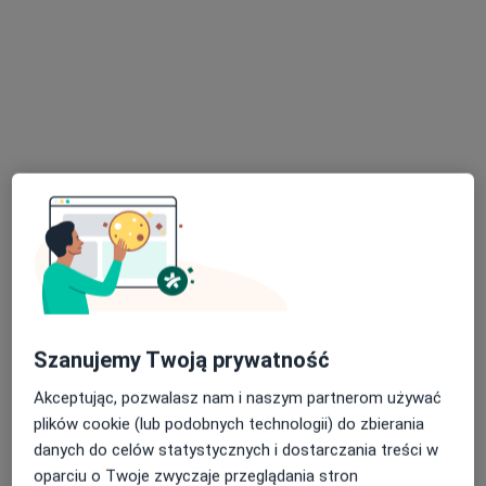
mgr Dominik Kupczyk
·
Więcej
Psycholog, Psychoterapeuta, Psychotraumatolog
141 opinii
Diagnoza ADHD dorosłych - DIVA-5 i opinia
ADHD - koncentracja, prokrastynacja, organizacja
CBT - lęk, panika, zamartwianie i natrętne myśli
Adres
Online
Widok, Wrocław
•
Mapa
PsychoForma 2
Konsultacja psychologiczna
300 zł
Szanujemy Twoją prywatność
Specjalista nie oferuje umawiania online pod tym adresem.
Akceptując, pozwalasz nam i naszym partnerom używać
Poproś o wizytę
plików cookie (lub podobnych technologii) do zbierania
danych do celów statystycznych i dostarczania treści w
oparciu o Twoje zwyczaje przeglądania stron