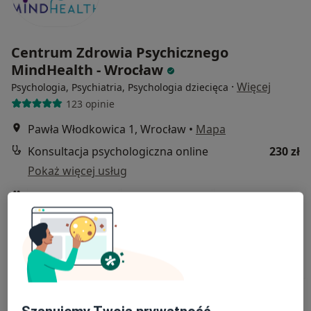
Centrum Zdrowia Psychicznego
MindHealth - Wrocław
·
Więcej
Psychologia, Psychiatria, Psychologia dziecięca
123 opinie
Pawła Włodkowica 1, Wrocław
•
Mapa
Konsultacja psychologiczna online
230 zł
Pokaż więcej usług
mgr Paula Rak
mgr Aleksandra
mgr Agnieszka
psycholog
Andrzejewska
Ozimek-
psycholog
Wojciechowska
psycholog
Zobacz wszystkich 5 specjalistów