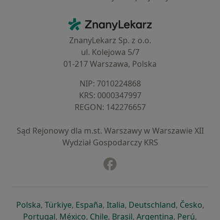
Kontakt
ZnanyLekarz - Strona główna
ZnanyLekarz Sp. z o.o.
ul. Kolejowa 5/7
01-217 Warszawa, Polska
NIP: ⁠7010224868
KRS: ⁠0000347997
REGON: ⁠142276657
Sąd Rejonowy dla m.st. Warszawy w Warszawie XII
Wydział Gospodarczy KRS
Facebook
otwiera się w nowej karcie
otwiera się w nowej karcie
otwiera się w nowej karcie
otwiera się w nowej karcie
otwiera się w nowej karci
otwiera się
otwi
Polska
,
Türkiye
,
España
,
Italia
,
Deutschland
,
Česko
,
otwiera się w nowej karcie
otwiera się w nowej karcie
otwiera się w nowej karcie
otwiera się w nowej kar
otwiera się 
otwier
Portugal
,
México
,
Chile
,
Brasil
,
Argentina
,
Perú
,