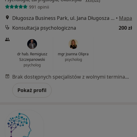
991 opinii
Długosza Business Park, ul. Jana Długosza 48 budynek D, Wrocław
•
Mapa
Konsultacja psychologiczna
200 zł
dr hab. Remigiusz
mgr Joanna Olipra
Szczepanowski
psycholog
psycholog
Brak dostępnych specjalistów z wolnymi terminami w tym centrum medycznym.
Pokaż profil