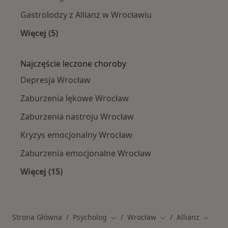
Gastrolodzy z Allianz w Wrocławiu
Więcej (5)
Więcej w kategorii: Specjaliści w ramach Allia
Najczęście leczone choroby
Depresja Wrocław
Zaburzenia lękowe Wrocław
Zaburzenia nastroju Wrocław
Kryzys emocjonalny Wrocław
Zaburzenia emocjonalne Wrocław
Więcej (15)
Więcej w kategorii: Najczęście leczone chorob
Strona Główna
Psycholog
Wrocław
Allianz
Zmień miasto
Zmień miasto
Zmień 