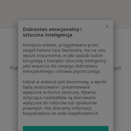
Dobrostan emocjonalny i
sztuczna inteligencja
Serwis
Niniejsza ankieta, przygotowana przez
Regulamin
zespół Patient Care Doctoralia, ma na celu
Polityka prywatności pacjentów
lepsze zrozumienie, w jaki sposób ludzie
korzystają z narzędzi sztucznej inteligencji
Polityka prywatności profesjonalistów
jako wsparcia dla swojego dobrostanu
Polityka prywatności dla profesjonalistów, których
emocjonalnego i zdrowia psychicznego.
dane pozyskaliśmy samodzielnie
Udział w ankiecie jest anonimowy, a wyniki
Polityka cookies
będą analizowane i prezentowane
Jak działają wyniki wyszukiwania
wyłącznie w formie zbiorczej. Pytania
Dostępność
dotyczące nastolatków są skierowane
wyłącznie do rodziców lub opiekunów
O nas
prawnych. Nie zbieramy informacji
Praca
Rekrutujemy!
bezpośrednio od osób niepełnoletnich.
Partnerzy
Centrum prasowe