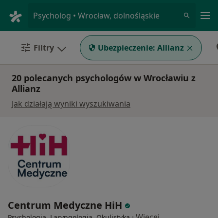
Me
Psycholog • Wrocław, dolnośląskie
Filtry
Ubezpieczenie:
Allianz
20 polecanych psychologów w Wrocławiu z
Allianz
Jak działają wyniki wyszukiwania
Centrum Medyczne HiH
·
Więcej
Psychologia, Laryngologia, Okulistyka