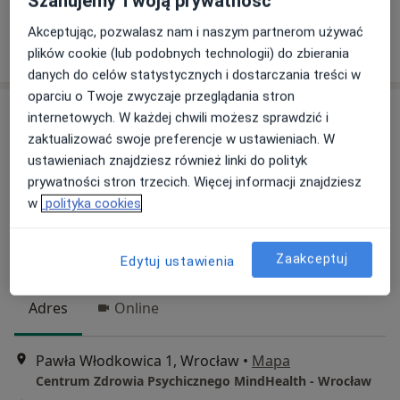
Szanujemy Twoją prywatność
Brak dostępnych specjalistów z wolnymi terminami w tym centrum medycznym.
Akceptując, pozwalasz nam i naszym partnerom używać
Pokaż profil
plików cookie (lub podobnych technologii) do zbierania
danych do celów statystycznych i dostarczania treści w
oparciu o Twoje zwyczaje przeglądania stron
internetowych. W każdej chwili możesz sprawdzić i
zaktualizować swoje preferencje w ustawieniach. W
ustawieniach znajdziesz również linki do polityk
prywatności stron trzecich. Więcej informacji znajdziesz
w
polityka cookies
mgr Katarzyna Weryho-Karczewska
Zaakceptuj
Edytuj ustawienia
·
Więcej
Psycholog
Adres
Online
Pawła Włodkowica 1, Wrocław
•
Mapa
Centrum Zdrowia Psychicznego MindHealth - Wrocław