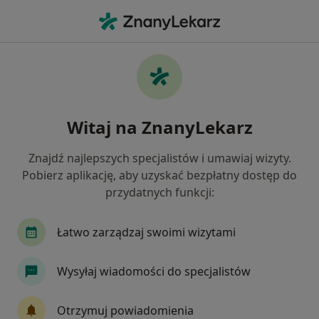
Me
Psycholog • Iwiny, dolnośląskie
Filtry
Ubezpieczenie
Mapa
Polecani psycholodzy w Iwinach
Witaj na ZnanyLekarz
Jak działają wyniki wyszukiwania
Znajdź najlepszych specjalistów i umawiaj wizyty.
Pobierz aplikację, aby uzyskać bezpłatny dostęp do
Wybierz swoje ubezpieczenie
przydatnych funkcji:
Łatwo zarządzaj swoimi wizytami
Wysyłaj wiadomości do specjalistów
Otrzymuj powiadomienia