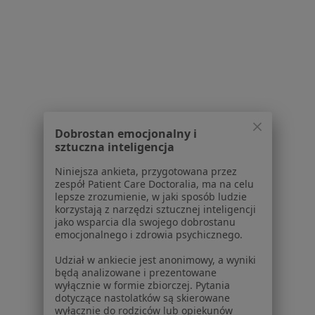
Specjalista nie oferuje umawiania online pod tym adresem.
Poproś o wizytę
1
2
3
4
5
6
7
Powiązane wyszukiwania
|
Oferty pracy - Psycholog
Dobrostan emocjonalny i
sztuczna inteligencja
W pobliżu Iwin
Niniejsza ankieta, przygotowana przez
Psycholodzy w Wrocławiu
zespół Patient Care Doctoralia, ma na celu
lepsze zrozumienie, w jaki sposób ludzie
Psycholodzy w Oleśnicy
korzystają z narzędzi sztucznej inteligencji
jako wsparcia dla swojego dobrostanu
Psycholodzy w Świdnicy
emocjonalnego i zdrowia psychicznego.
Psycholodzy w Oławie
Udział w ankiecie jest anonimowy, a wyniki
będą analizowane i prezentowane
Psycholodzy w Dzierżoniowie
wyłącznie w formie zbiorczej. Pytania
dotyczące nastolatków są skierowane
Więcej (14)
wyłącznie do rodziców lub opiekunów