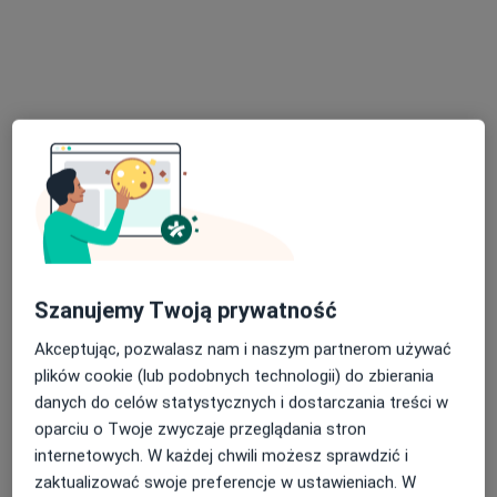
Specjalista nie oferuje umawiania online pod tym adresem.
Poproś o wizytę
Szanujemy Twoją prywatność
Bezpieczne płatności
mgr Martyna Wielochowska
Akceptując, pozwalasz nam i naszym partnerom używać
·
Więcej
Psycholog, Psychoterapeuta
plików cookie (lub podobnych technologii) do zbierania
29 opinii
danych do celów statystycznych i dostarczania treści w
oparciu o Twoje zwyczaje przeglądania stron
Adres
Online
internetowych. W każdej chwili możesz sprawdzić i
zaktualizować swoje preferencje w ustawieniach. W