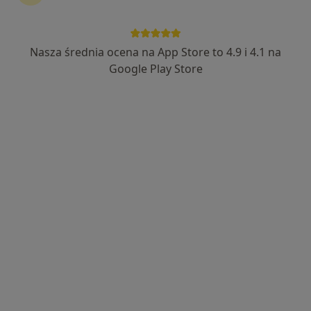
Bezpieczne płatności
mgr Agnieszka Izbicka
Nasza średnia ocena na App Store to 4.9 i 4.1 na
·
Więcej
Psycholog, Dietetyk
Google Play Store
49 opinii
Adres
Online
Borowska 260, Wrocław
•
Mapa
Gabinet Specjalistyczny Agnieszka Izbicka. Psycholog, Dietetyk, Psychodietetyk.
Konsultacja psychologiczna
220 zł
Specjalista nie oferuje umawiania online pod tym adresem.
Poproś o wizytę