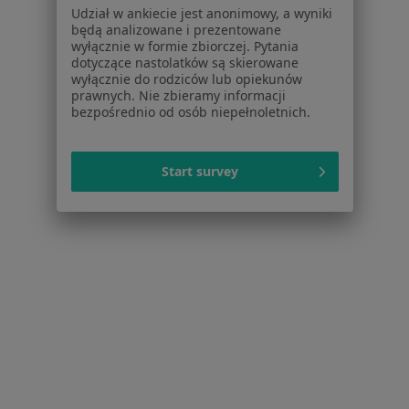
Powiązane wyszukiwania
|
Oferty pracy - Psycholog
Udział w ankiecie jest anonimowy, a wyniki
będą analizowane i prezentowane
W pobliżu Siechnic
wyłącznie w formie zbiorczej. Pytania
dotyczące nastolatków są skierowane
Psycholodzy w Wrocławiu
wyłącznie do rodziców lub opiekunów
prawnych. Nie zbieramy informacji
Psycholodzy w Oleśnicy
bezpośrednio od osób niepełnoletnich.
Psycholodzy w Oławie
Psycholodzy w Dzierżoniowie
Start survey
Psycholodzy w Brzegu
Więcej (14)
Więcej w kategorii: W pobliżu Siechnic
Najczęstsze schorzenia
Kryzys w związku Siechnice
Kryzys emocjonalny Siechnice
Kryzys zawodowy Siechnice