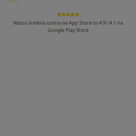
19 opinii
Łąkowa 36D, Święta Katarzyna
•
Mapa
Łąkowa 36D, 55-010 Święta Katarzyna
Nasza średnia ocena na App Store to 4.9 i 4.1 na
Konsultacja psychologiczna
od 150 zł
Google Play Store
Specjalista nie oferuje umawiania online pod tym adresem.
Poproś o wizytę
Bezpieczne płatności
mgr Joanna Cichosz
·
Więcej
Psycholog