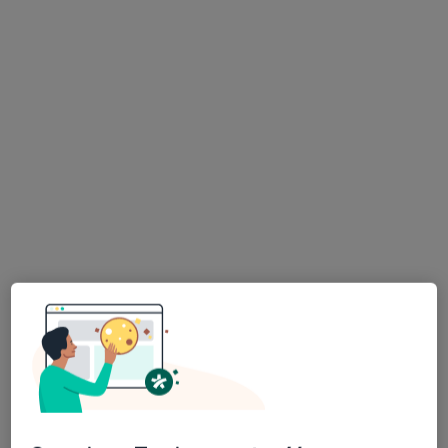
mgr Andżelika Ławicka-Zielińska
·
Więcej
Psycholog
10 opinii
Adres
Online
Opolska 5h, Siechnice
•
Mapa
Prywatny gabinet
Konsultacja psychologiczna
150 zł
Specjalista nie oferuje umawiania online pod tym adresem.
Poproś o wizytę