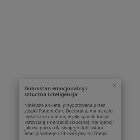
mgr Marta Majewska
·
Więcej
Psycholog
1 opinia
Dobrostan emocjonalny i
Konsultacja psychologiczna online
220 zł
sztuczna inteligencja
Specjalista nie oferuje umawiania online pod tym adresem.
Niniejsza ankieta, przygotowana przez
zespół Patient Care Doctoralia, ma na celu
Poproś o wizytę
lepsze zrozumienie, w jaki sposób ludzie
korzystają z narzędzi sztucznej inteligencji
jako wsparcia dla swojego dobrostanu
emocjonalnego i zdrowia psychicznego.