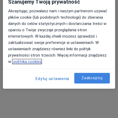
Szanujemy Twoją prywatność
Akceptując, pozwalasz nam i naszym partnerom używać
plików cookie (lub podobnych technologii) do zbierania
danych do celów statystycznych i dostarczania treści w
oparciu o Twoje zwyczaje przeglądania stron
internetowych. W każdej chwili możesz sprawdzić i
mgr Agnieszka Wąchocka
zaktualizować swoje preferencje w ustawieniach. W
·
Więcej
Psycholog
ustawieniach znajdziesz również linki do polityk
Staszica, Siechnice
•
Mapa
prywatności stron trzecich. Więcej informacji znajdziesz
Gabinet psychologiczny Agnieszka Wąchocka, Siechnice
w
polityka cookies
Konsultacja psychologiczna
140 zł
Specjalista nie oferuje umawiania online pod tym adresem.
Zaakceptuj
Edytuj ustawienia
Poproś o wizytę
Dostępne konsultacje online