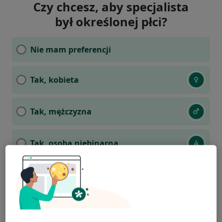
Czy chcesz, aby specjalista
był określonej płci?
Nie mam preferencji
Tak, kobieta
Tak, mężczyzna
Tak, osoba niebinarna