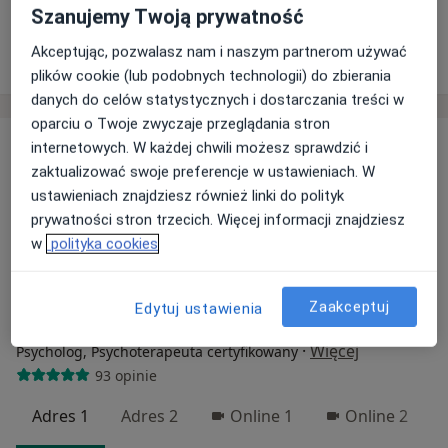
Szanujemy Twoją prywatność
Akceptując, pozwalasz nam i naszym partnerom używać
plików cookie (lub podobnych technologii) do zbierania
danych do celów statystycznych i dostarczania treści w
oparciu o Twoje zwyczaje przeglądania stron
internetowych. W każdej chwili możesz sprawdzić i
zaktualizować swoje preferencje w ustawieniach. W
ustawieniach znajdziesz również linki do polityk
prywatności stron trzecich. Więcej informacji znajdziesz
w
polityka cookies
Bezpieczne płatności
Zaakceptuj
Edytuj ustawienia
mgr Ewa Różańska
·
Więcej
Psycholog, Psychoterapeuta certyfikowany
93 opinie
Adres 1
Adres 2
Online 1
Online 2