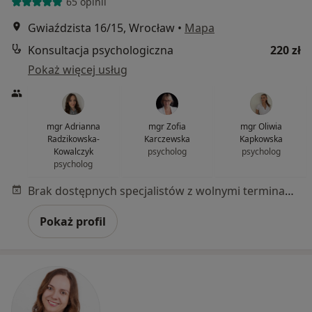
65 opinii
Gwiaździsta 16/15, Wrocław
•
Mapa
Konsultacja psychologiczna
220 zł
Pokaż więcej usług
mgr Adrianna
mgr Zofia
mgr Oliwia
Radzikowska-
Karczewska
Kapkowska
Kowalczyk
psycholog
psycholog
psycholog
Brak dostępnych specjalistów z wolnymi terminami w tym centrum medycznym.
Pokaż profil