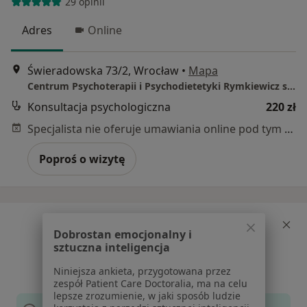
29 opinii
Adres
Online
Świeradowska 73/2, Wrocław
•
Mapa
Centrum Psychoterapii i Psychodietetyki Rymkiewicz system
Konsultacja psychologiczna
220 zł
Specjalista nie oferuje umawiania online pod tym adresem.
Poproś o wizytę
Dobrostan emocjonalny i
sztuczna inteligencja
Czy chcesz, aby specjalista
był określonej płci?
Niniejsza ankieta, przygotowana przez
zespół Patient Care Doctoralia, ma na celu
lepsze zrozumienie, w jaki sposób ludzie