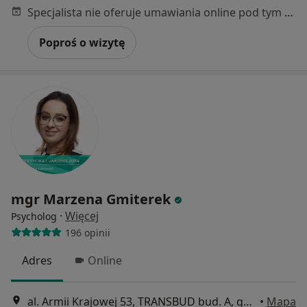
Specjalista nie oferuje umawiania online pod tym adresem.
Poproś o wizytę
mgr Marzena Gmiterek
·
Więcej
Psycholog
196 opinii
Adres
Online
al. Armii Krajowej 53, TRANSBUD bud. A, gabinet nr 1 na parterze, Wrocław lub ON-LINE, Wrocław
•
Mapa