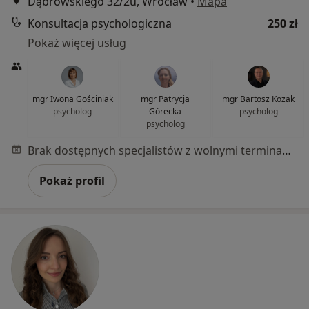
Dąbrowskiego 32/2u, Wrocław
•
Mapa
Konsultacja psychologiczna
250 zł
Pokaż więcej usług
mgr Iwona Gościniak
mgr Patrycja
mgr Bartosz Kozak
psycholog
Górecka
psycholog
psycholog
Brak dostępnych specjalistów z wolnymi terminami w tym centrum medycznym.
Pokaż profil